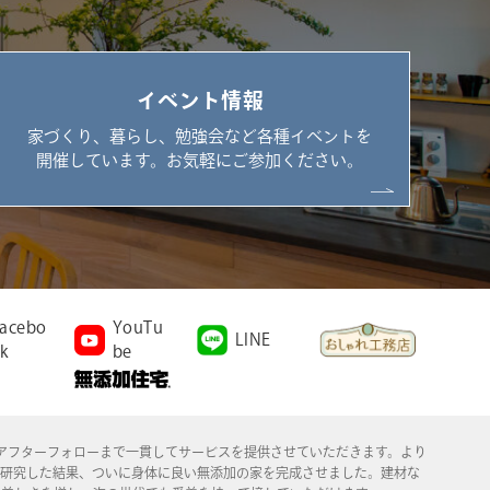
イベント情報
家づくり、暮らし、勉強会など各種イベントを
開催しています。お気軽にご参加ください。
acebo
YouTu
LINE
k
be
施工、アフターフォローまで一貫してサービスを提供させていただきます。より
年研究した結果、ついに身体に良い無添加の家を完成させました。建材な