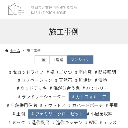
福岡で注文住宅を建てるなら
KASHII DESIGN HOME
施工事例
ホーム
施工事例
平屋
2階建
マンション
セカンドライフ
掘りごたつ
室内窓
間接照明
リノベーション
天然石
無垢材
漆喰
ウッドデッキ
海が似合う家
パントリー
ランドリーシューター
カリフォルニア
店舗併用住宅
アウトドア
カバードポーチ
平屋
土間
ファミリークローゼット
小屋裏収納
ヌック
造作風呂
造作キッチン
WIC
テラス