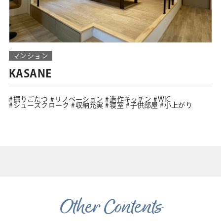
マンション
KASANE
掘りごたつ
リノベーション
造作キッチン
WIC
シューズクローク
収納充実
寝室
子供部屋
小上がり
Other Contents