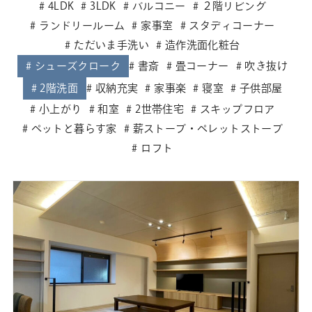
4LDK
3LDK
バルコニー
２階リビング
ランドリールーム
家事室
スタディコーナー
ただいま手洗い
造作洗面化粧台
シューズクローク
書斎
畳コーナー
吹き抜け
2階洗面
収納充実
家事楽
寝室
子供部屋
小上がり
和室
2世帯住宅
スキップフロア
ペットと暮らす家
薪ストーブ・ペレットストーブ
ロフト