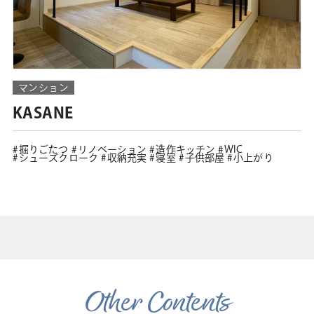
マンション
KASANE
掘りごたつ
リノベーション
造作キッチン
WIC
シューズクローク
収納充実
寝室
子供部屋
小上がり
Other Contents