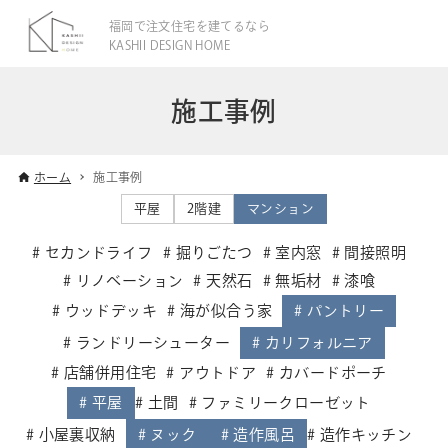
福岡で注文住宅を建てるなら
KASHII DESIGN HOME
施工事例
ホーム
施工事例
平屋
2階建
マンション
セカンドライフ
掘りごたつ
室内窓
間接照明
リノベーション
天然石
無垢材
漆喰
ウッドデッキ
海が似合う家
パントリー
ランドリーシューター
カリフォルニア
店舗併用住宅
アウトドア
カバードポーチ
平屋
土間
ファミリークローゼット
小屋裏収納
ヌック
造作風呂
造作キッチン