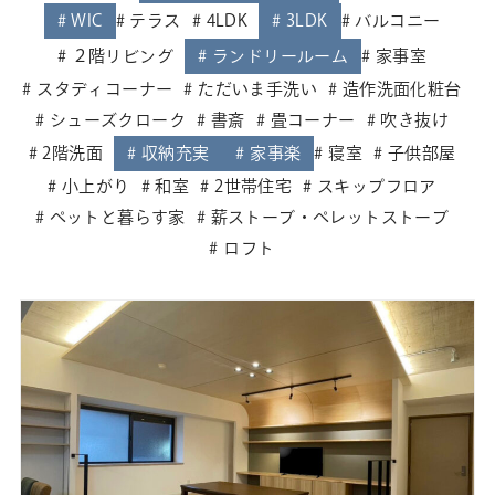
WIC
テラス
4LDK
3LDK
バルコニー
２階リビング
ランドリールーム
家事室
スタディコーナー
ただいま手洗い
造作洗面化粧台
シューズクローク
書斎
畳コーナー
吹き抜け
2階洗面
収納充実
家事楽
寝室
子供部屋
小上がり
和室
2世帯住宅
スキップフロア
ペットと暮らす家
薪ストーブ・ペレットストーブ
ロフト