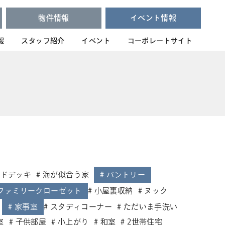
物件情報
イベント情報
報
スタッフ紹介
イベント
コーポレートサイト
ッドデッキ
海が似合う家
パントリー
ファミリークローゼット
小屋裏収納
ヌック
家事室
スタディコーナー
ただいま手洗い
室
子供部屋
小上がり
和室
2世帯住宅