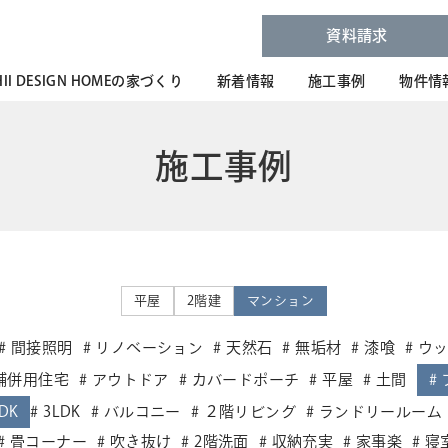
資料請求
HII DESIGN HOMEの家づくり
新着情報
施工事例
物件情
施工事例
平屋
2階建
マンション
間接照明
リノベーション
天然石
無垢材
漆喰
ウ
舗併用住宅
アウトドア
カバードポーチ
平屋
土間
DK
3LDK
バルコニー
２階リビング
ランドリールーム
畳コーナー
吹き抜け
2階洗面
収納充実
家事楽
寝