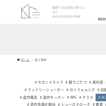
福岡で注文住宅を建てる
なら
KASHII DESIGN HOME
KAS
ホーム
施工事例
セカンドライフ
掘りごたつ
室内窓
ランドリーシューター
カリフォルニア
店
造作風呂
造作キッチン
WIC
テラス
4L
造作洗面化粧台
シューズクローク
書斎