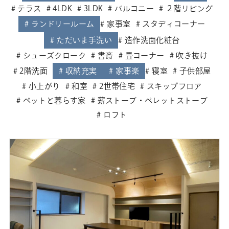
テラス
4LDK
3LDK
バルコニー
２階リビング
ランドリールーム
家事室
スタディコーナー
ただいま手洗い
造作洗面化粧台
シューズクローク
書斎
畳コーナー
吹き抜け
2階洗面
収納充実
家事楽
寝室
子供部屋
小上がり
和室
2世帯住宅
スキップフロア
ペットと暮らす家
薪ストーブ・ペレットストーブ
ロフト