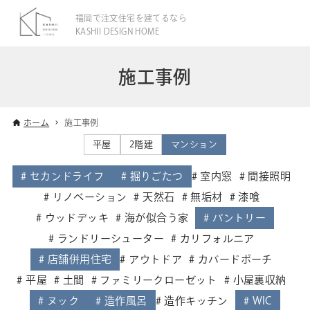
福岡で注文住宅を建てるなら
KASHII DESIGN HOME
施工事例
ホーム
施工事例
平屋
2階建
マンション
セカンドライフ
掘りごたつ
室内窓
間接照明
リノベーション
天然石
無垢材
漆喰
ウッドデッキ
海が似合う家
パントリー
ランドリーシューター
カリフォルニア
店舗併用住宅
アウトドア
カバードポーチ
平屋
土間
ファミリークローゼット
小屋裏収納
ヌック
造作風呂
造作キッチン
WIC