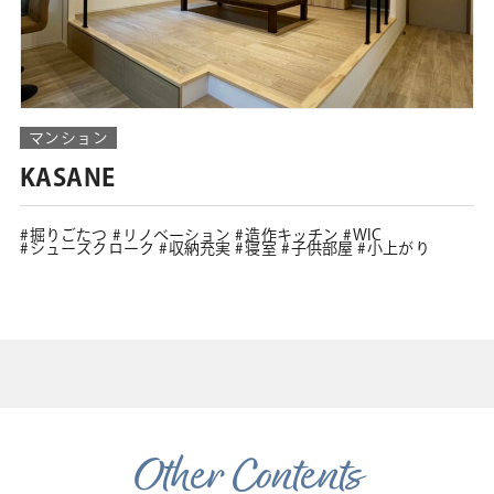
マンション
KASANE
掘りごたつ
リノベーション
造作キッチン
WIC
シューズクローク
収納充実
寝室
子供部屋
小上がり
Other Contents