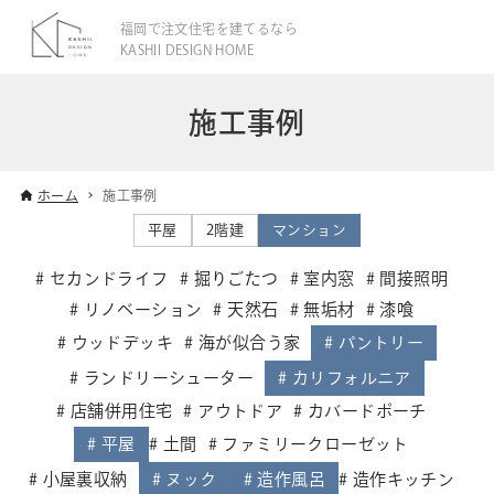
福岡で注文住宅を建てるなら
KASHII DESIGN HOME
施工事例
ホーム
施工事例
平屋
2階建
マンション
セカンドライフ
掘りごたつ
室内窓
間接照明
リノベーション
天然石
無垢材
漆喰
ウッドデッキ
海が似合う家
パントリー
ランドリーシューター
カリフォルニア
店舗併用住宅
アウトドア
カバードポーチ
平屋
土間
ファミリークローゼット
小屋裏収納
ヌック
造作風呂
造作キッチン