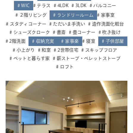
WIC
テラス
4LDK
3LDK
バルコニー
２階リビング
ランドリールーム
家事室
スタディコーナー
ただいま手洗い
造作洗面化粧台
シューズクローク
書斎
畳コーナー
吹き抜け
2階洗面
収納充実
家事楽
寝室
子供部屋
小上がり
和室
2世帯住宅
スキップフロア
ペットと暮らす家
薪ストーブ・ペレットストーブ
ロフト