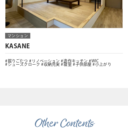
マンション
KASANE
掘りごたつ
リノベーション
造作キッチン
WIC
シューズクローク
収納充実
寝室
子供部屋
小上がり
Other Contents