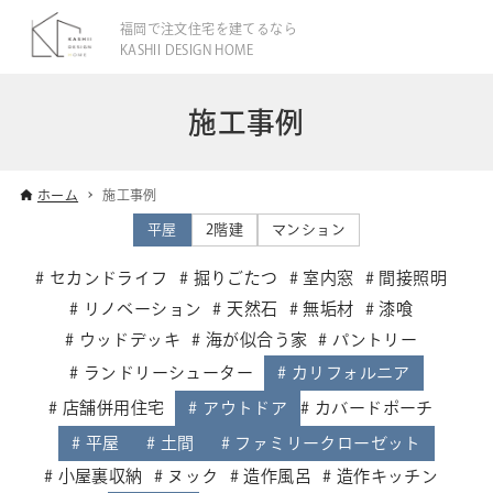
福岡で注文住宅を建てるなら
KASHII DESIGN HOME
施工事例
ホーム
施工事例
平屋
2階建
マンション
セカンドライフ
掘りごたつ
室内窓
間接照明
リノベーション
天然石
無垢材
漆喰
ウッドデッキ
海が似合う家
パントリー
ランドリーシューター
カリフォルニア
店舗併用住宅
アウトドア
カバードポーチ
平屋
土間
ファミリークローゼット
小屋裏収納
ヌック
造作風呂
造作キッチン