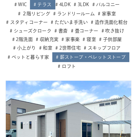
WIC
テラス
4LDK
3LDK
バルコニー
２階リビング
ランドリールーム
家事室
スタディコーナー
ただいま手洗い
造作洗面化粧台
シューズクローク
書斎
畳コーナー
吹き抜け
2階洗面
収納充実
家事楽
寝室
子供部屋
小上がり
和室
2世帯住宅
スキップフロア
ペットと暮らす家
薪ストーブ・ペレットストーブ
ロフト