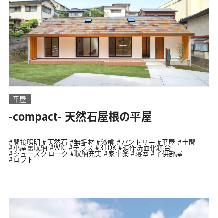
平屋
-compact- 天然石屋根の平屋
間接照明
天然石
無垢材
漆喰
パントリー
平屋
土間
小屋裏収納
WIC
テラス
3LDK
造作洗面化粧台
シューズクローク
収納充実
家事楽
寝室
子供部屋
ロフト