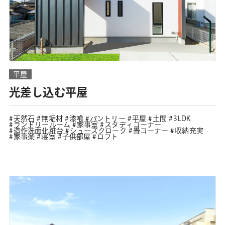
平屋
光差し込む平屋
天然石
無垢材
漆喰
パントリー
平屋
土間
3LDK
ランドリールーム
家事室
スタディコーナー
造作洗面化粧台
シューズクローク
畳コーナー
収納充実
家事楽
寝室
子供部屋
ロフト