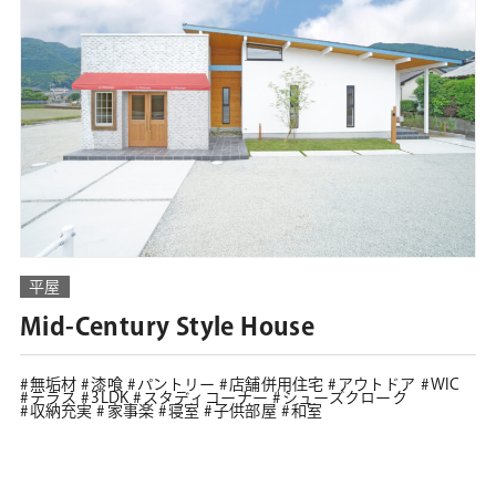
平屋
Mid-Century Style House
無垢材
漆喰
パントリー
店舗併用住宅
アウトドア
WIC
テラス
3LDK
スタディコーナー
シューズクローク
収納充実
家事楽
寝室
子供部屋
和室