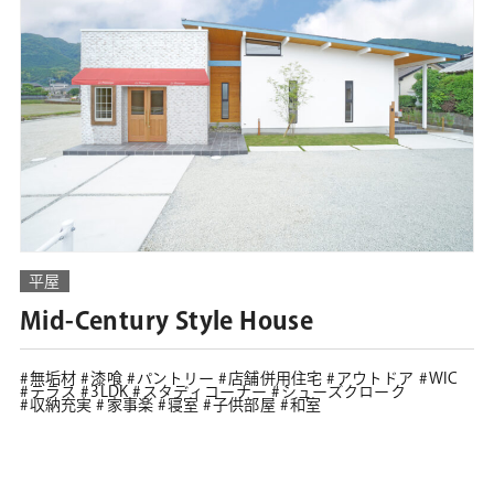
平屋
Mid-Century Style House
無垢材
漆喰
パントリー
店舗併用住宅
アウトドア
WIC
テラス
3LDK
スタディコーナー
シューズクローク
収納充実
家事楽
寝室
子供部屋
和室