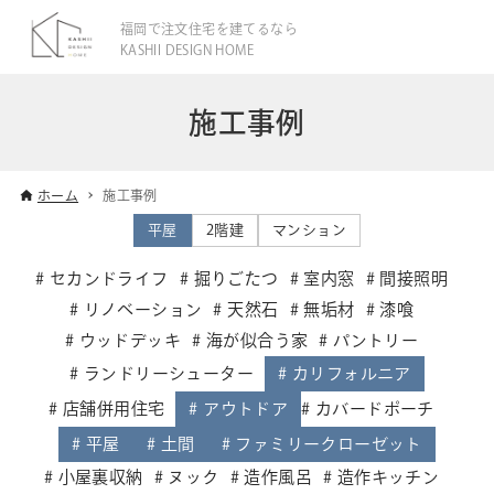
福岡で注文住宅を建てるなら
KASHII DESIGN HOME
施工事例
ホーム
施工事例
平屋
2階建
マンション
セカンドライフ
掘りごたつ
室内窓
間接照明
リノベーション
天然石
無垢材
漆喰
ウッドデッキ
海が似合う家
パントリー
ランドリーシューター
カリフォルニア
店舗併用住宅
アウトドア
カバードポーチ
平屋
土間
ファミリークローゼット
小屋裏収納
ヌック
造作風呂
造作キッチン