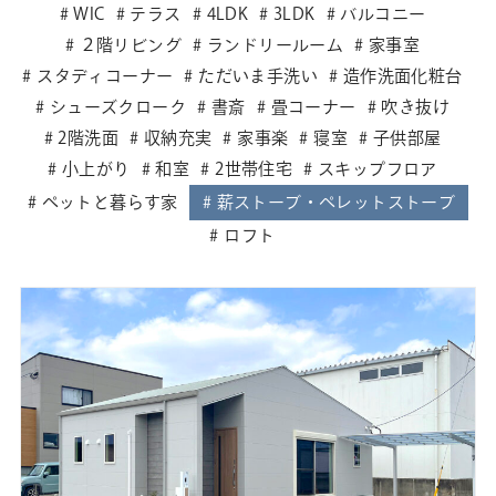
WIC
テラス
4LDK
3LDK
バルコニー
２階リビング
ランドリールーム
家事室
スタディコーナー
ただいま手洗い
造作洗面化粧台
シューズクローク
書斎
畳コーナー
吹き抜け
2階洗面
収納充実
家事楽
寝室
子供部屋
小上がり
和室
2世帯住宅
スキップフロア
ペットと暮らす家
薪ストーブ・ペレットストーブ
ロフト