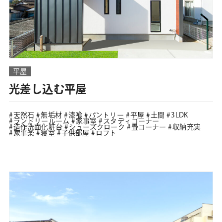
平屋
光差し込む平屋
天然石
無垢材
漆喰
パントリー
平屋
土間
3LDK
ランドリールーム
家事室
スタディコーナー
造作洗面化粧台
シューズクローク
畳コーナー
収納充実
家事楽
寝室
子供部屋
ロフト