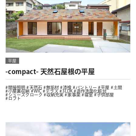
平屋
-compact- 天然石屋根の平屋
間接照明
天然石
無垢材
漆喰
パントリー
平屋
土間
小屋裏収納
WIC
テラス
3LDK
造作洗面化粧台
シューズクローク
収納充実
家事楽
寝室
子供部屋
ロフト