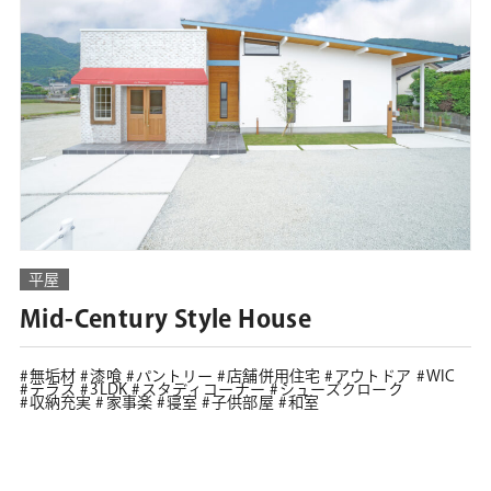
平屋
Mid-Century Style House
無垢材
漆喰
パントリー
店舗併用住宅
アウトドア
WIC
テラス
3LDK
スタディコーナー
シューズクローク
収納充実
家事楽
寝室
子供部屋
和室