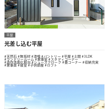
平屋
光差し込む平屋
天然石
無垢材
漆喰
パントリー
平屋
土間
3LDK
ランドリールーム
家事室
スタディコーナー
造作洗面化粧台
シューズクローク
畳コーナー
収納充実
家事楽
寝室
子供部屋
ロフト