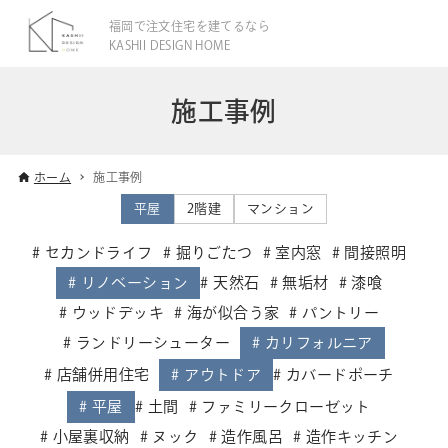
福岡で注文住宅を建てるなら
KASHII DESIGN HOME
施工事例
ホーム
施工事例
平屋
2階建
マンション
セカンドライフ
掘りごたつ
室内窓
間接照明
リノベーション
天然石
無垢材
漆喰
ウッドデッキ
海が似合う家
パントリー
ランドリーシューター
カリフォルニア
店舗併用住宅
アウトドア
カバードポーチ
平屋
土間
ファミリークローゼット
小屋裏収納
ヌック
造作風呂
造作キッチン