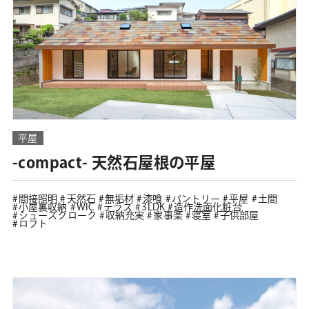
平屋
-compact- 天然石屋根の平屋
間接照明
天然石
無垢材
漆喰
パントリー
平屋
土間
小屋裏収納
WIC
テラス
3LDK
造作洗面化粧台
シューズクローク
収納充実
家事楽
寝室
子供部屋
ロフト