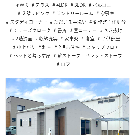
WIC
テラス
4LDK
3LDK
バルコニー
２階リビング
ランドリールーム
家事室
スタディコーナー
ただいま手洗い
造作洗面化粧台
シューズクローク
書斎
畳コーナー
吹き抜け
2階洗面
収納充実
家事楽
寝室
子供部屋
小上がり
和室
2世帯住宅
スキップフロア
ペットと暮らす家
薪ストーブ・ペレットストーブ
ロフト