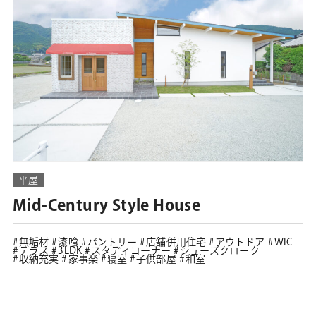
平屋
Mid-Century Style House
無垢材
漆喰
パントリー
店舗併用住宅
アウトドア
WIC
テラス
3LDK
スタディコーナー
シューズクローク
収納充実
家事楽
寝室
子供部屋
和室