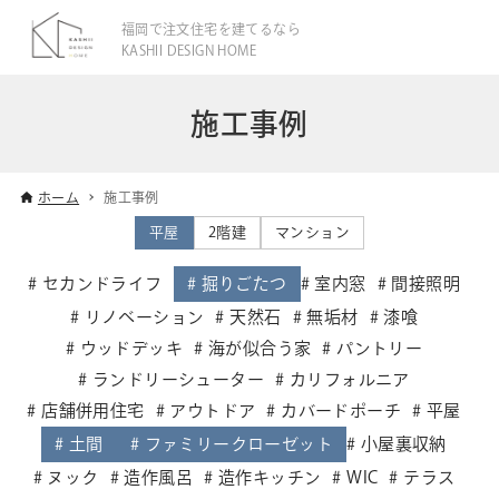
福岡で注文住宅を建てるなら
KASHII DESIGN HOME
施工事例
ホーム
施工事例
平屋
2階建
マンション
セカンドライフ
掘りごたつ
室内窓
間接照明
リノベーション
天然石
無垢材
漆喰
ウッドデッキ
海が似合う家
パントリー
ランドリーシューター
カリフォルニア
店舗併用住宅
アウトドア
カバードポーチ
平屋
土間
ファミリークローゼット
小屋裏収納
ヌック
造作風呂
造作キッチン
WIC
テラス