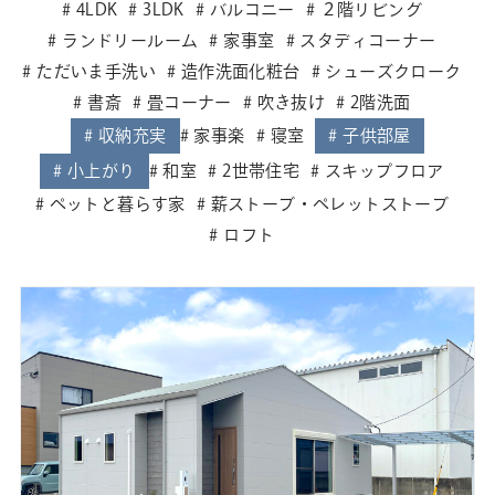
4LDK
3LDK
バルコニー
２階リビング
ランドリールーム
家事室
スタディコーナー
ただいま手洗い
造作洗面化粧台
シューズクローク
書斎
畳コーナー
吹き抜け
2階洗面
収納充実
家事楽
寝室
子供部屋
小上がり
和室
2世帯住宅
スキップフロア
ペットと暮らす家
薪ストーブ・ペレットストーブ
ロフト