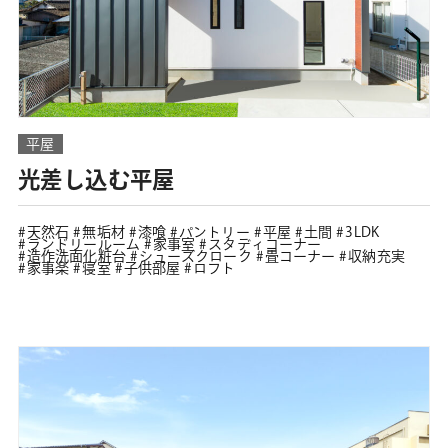
平屋
光差し込む平屋
天然石
無垢材
漆喰
パントリー
平屋
土間
3LDK
ランドリールーム
家事室
スタディコーナー
造作洗面化粧台
シューズクローク
畳コーナー
収納充実
家事楽
寝室
子供部屋
ロフト