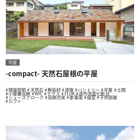
平屋
-compact- 天然石屋根の平屋
間接照明
天然石
無垢材
漆喰
パントリー
平屋
土間
小屋裏収納
WIC
テラス
3LDK
造作洗面化粧台
シューズクローク
収納充実
家事楽
寝室
子供部屋
ロフト