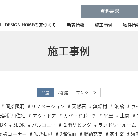
資料請求
HII DESIGN HOMEの家づくり
新着情報
施工事例
物件情
施工事例
平屋
2階建
マンション
間接照明
リノベーション
天然石
無垢材
漆喰
ウ
店舗併用住宅
アウトドア
カバードポーチ
平屋
土間
LDK
3LDK
バルコニー
２階リビング
ランドリールーム
畳コーナー
吹き抜け
2階洗面
収納充実
家事楽
寝