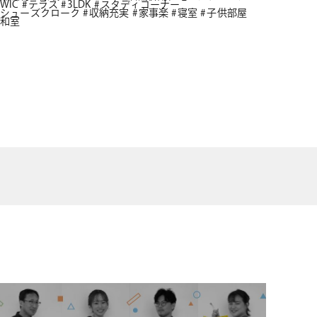
WIC
テラス
3LDK
スタディコーナー
シューズクローク
収納充実
家事楽
寝室
子供部屋
和室