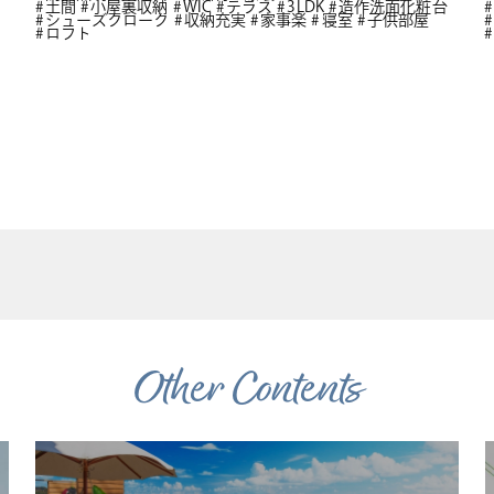
土間
小屋裏収納
WIC
テラス
3LDK
造作洗面化粧台
シューズクローク
収納充実
家事楽
寝室
子供部屋
ロフト
Other Contents