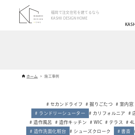
福岡で注文住宅を建てるなら
KASHII DESIGN HOME
KAS
ホーム
施工事例
セカンドライフ
掘りごたつ
室内窓
ランドリーシューター
カリフォルニア
造作風呂
造作キッチン
WIC
テラス
4
造作洗面化粧台
シューズクローク
書斎