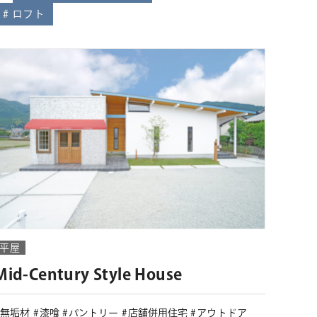
ロフト
平屋
Mid-Century Style House
無垢材
漆喰
パントリー
店舗併用住宅
アウトドア