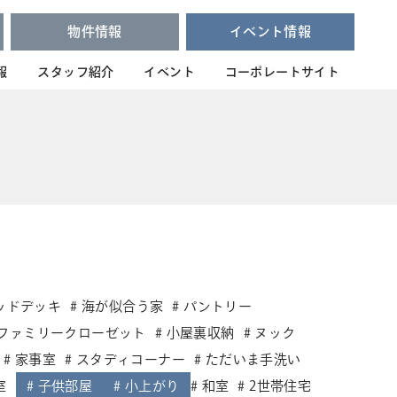
物件情報
イベント情報
報
スタッフ紹介
イベント
コーポレートサイト
ッドデッキ
海が似合う家
パントリー
ファミリークローゼット
小屋裏収納
ヌック
家事室
スタディコーナー
ただいま手洗い
室
子供部屋
小上がり
和室
2世帯住宅