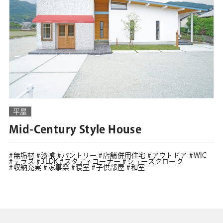
平屋
Mid-Century Style House
無垢材
漆喰
パントリー
店舗併用住宅
アウトドア
WIC
テラス
3LDK
スタディコーナー
シューズクローク
収納充実
家事楽
寝室
子供部屋
和室