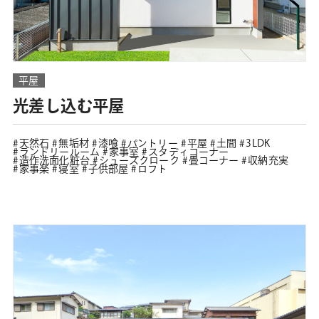
平屋
光差し込む平屋
天然石
無垢材
漆喰
パントリー
平屋
土間
3LDK
ランドリールーム
家事室
スタディコーナー
造作洗面化粧台
シューズクローク
畳コーナー
収納充実
家事楽
寝室
子供部屋
ロフト