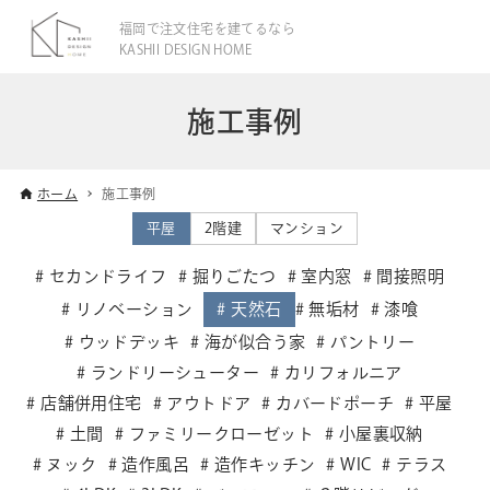
福岡で注文住宅を建てるなら
KASHII DESIGN HOME
施工事例
ホーム
施工事例
平屋
2階建
マンション
セカンドライフ
掘りごたつ
室内窓
間接照明
リノベーション
天然石
無垢材
漆喰
ウッドデッキ
海が似合う家
パントリー
ランドリーシューター
カリフォルニア
店舗併用住宅
アウトドア
カバードポーチ
平屋
土間
ファミリークローゼット
小屋裏収納
ヌック
造作風呂
造作キッチン
WIC
テラス