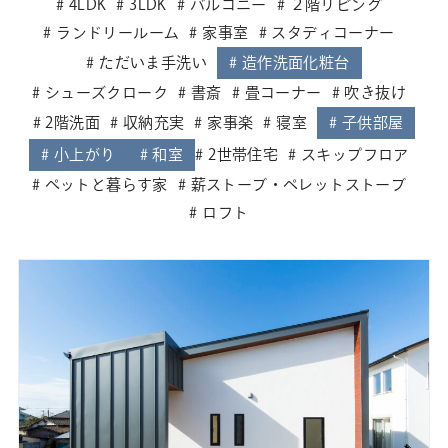
4LDK
3LDK
バルコニー
２階リビング
ランドリールーム
家事室
スタディコーナー
ただいま手洗い
造作洗面化粧台
シューズクローク
書斎
畳コーナー
吹き抜け
2階洗面
収納充実
家事楽
寝室
子供部屋
小上がり
和室
2世帯住宅
スキップフロア
ペットと暮らす家
薪ストーブ・ペレットストーブ
ロフト