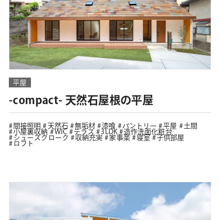
平屋
-compact- 天然石屋根の平屋
間接照明
天然石
無垢材
漆喰
パントリー
平屋
土間
小屋裏収納
WIC
テラス
3LDK
造作洗面化粧台
シューズクローク
収納充実
家事楽
寝室
子供部屋
ロフト