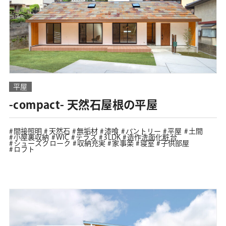
平屋
-compact- 天然石屋根の平屋
間接照明
天然石
無垢材
漆喰
パントリー
平屋
土間
小屋裏収納
WIC
テラス
3LDK
造作洗面化粧台
シューズクローク
収納充実
家事楽
寝室
子供部屋
ロフト