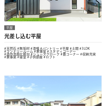
平屋
光差し込む平屋
天然石
無垢材
漆喰
パントリー
平屋
土間
3LDK
ランドリールーム
家事室
スタディコーナー
造作洗面化粧台
シューズクローク
畳コーナー
収納充実
家事楽
寝室
子供部屋
ロフト