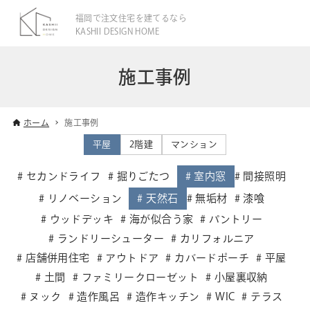
福岡で注文住宅を建てるなら
KASHII DESIGN HOME
施工事例
ホーム
施工事例
平屋
2階建
マンション
セカンドライフ
掘りごたつ
室内窓
間接照明
リノベーション
天然石
無垢材
漆喰
ウッドデッキ
海が似合う家
パントリー
ランドリーシューター
カリフォルニア
店舗併用住宅
アウトドア
カバードポーチ
平屋
土間
ファミリークローゼット
小屋裏収納
ヌック
造作風呂
造作キッチン
WIC
テラス