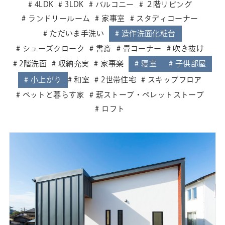
4LDK
3LDK
バルコニー
２階リビング
ランドリールーム
家事室
スタディコーナー
ただいま手洗い
造作洗面化粧台
シューズクローク
書斎
畳コーナー
吹き抜け
2階洗面
収納充実
家事楽
寝室
子供部屋
小上がり
和室
2世帯住宅
スキップフロア
ペットと暮らす家
薪ストーブ・ペレットストーブ
ロフト