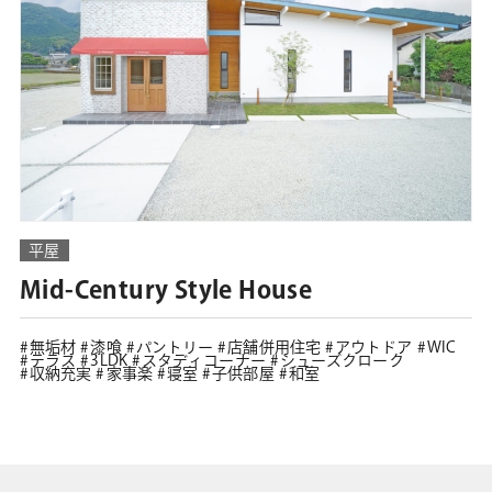
平屋
Mid-Century Style House
無垢材
漆喰
パントリー
店舗併用住宅
アウトドア
WIC
テラス
3LDK
スタディコーナー
シューズクローク
収納充実
家事楽
寝室
子供部屋
和室