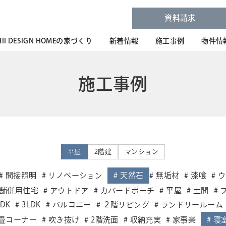
資料請求
HII DESIGN HOMEの家づくり
新着情報
施工事例
物件情
施工事例
平屋
2階建
マンション
間接照明
リノベーション
天然石
無垢材
漆喰
ウ
舗併用住宅
アウトドア
カバードポーチ
平屋
土間
LDK
3LDK
バルコニー
２階リビング
ランドリールーム
畳コーナー
吹き抜け
2階洗面
収納充実
家事楽
寝