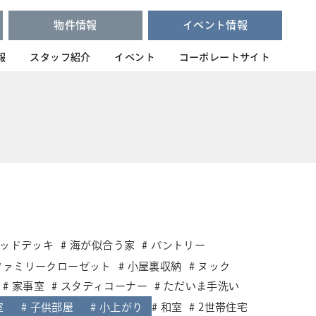
物件情報
イベント情報
報
スタッフ紹介
イベント
コーポレートサイト
ッドデッキ
海が似合う家
パントリー
ファミリークローゼット
小屋裏収納
ヌック
家事室
スタディコーナー
ただいま手洗い
室
子供部屋
小上がり
和室
2世帯住宅