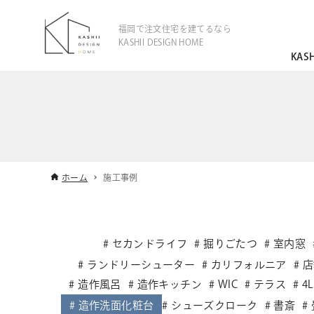
福岡で注文住宅を建てるなら
KASHII DESIGN HOME
KAS
ホーム
施工事例
セカンドライフ
掘りごたつ
室内窓
ランドリーシューター
カリフォルニア
店
造作風呂
造作キッチン
WIC
テラス
4
造作洗面化粧台
シューズクローク
書斎