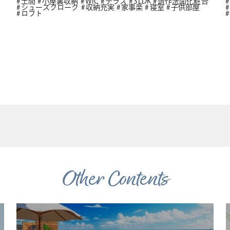
土間
小屋裏収納
WIC
テラス
3LDK
造作洗面化粧台
シューズクローク
収納充実
家事楽
寝室
子供部屋
ロフト
Other Contents