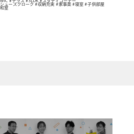
WIC
テラス
3LDK
スタディコーナー
シューズクローク
収納充実
家事楽
寝室
子供部屋
和室