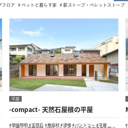
プフロア
ペットと暮らす家
薪ストーブ・ペレットストーブ
平屋
-compact- 天然石屋根の平屋
間接照明
天然石
無垢材
漆喰
パントリー
平屋