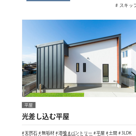
スキッ
平屋
光差し込む平屋
天然石
無垢材
漆喰
パントリー
平屋
土間
3LDK