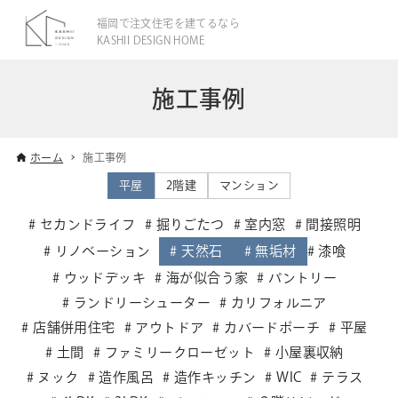
福岡で注文住宅を建てるなら
KASHII DESIGN HOME
施工事例
ホーム
施工事例
平屋
2階建
マンション
セカンドライフ
掘りごたつ
室内窓
間接照明
リノベーション
天然石
無垢材
漆喰
ウッドデッキ
海が似合う家
パントリー
ランドリーシューター
カリフォルニア
店舗併用住宅
アウトドア
カバードポーチ
平屋
土間
ファミリークローゼット
小屋裏収納
ヌック
造作風呂
造作キッチン
WIC
テラス