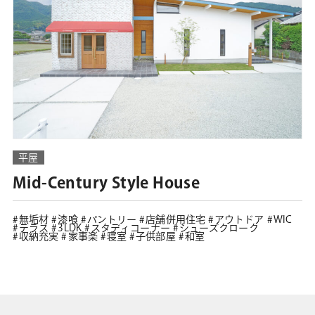
平屋
Mid-Century Style House
無垢材
漆喰
パントリー
店舗併用住宅
アウトドア
WIC
テラス
3LDK
スタディコーナー
シューズクローク
収納充実
家事楽
寝室
子供部屋
和室