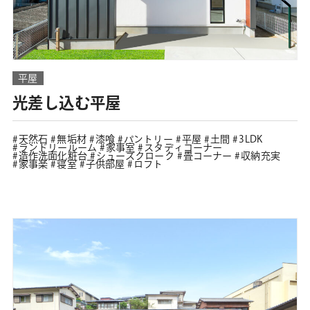
平屋
光差し込む平屋
天然石
無垢材
漆喰
パントリー
平屋
土間
3LDK
ランドリールーム
家事室
スタディコーナー
造作洗面化粧台
シューズクローク
畳コーナー
収納充実
家事楽
寝室
子供部屋
ロフト