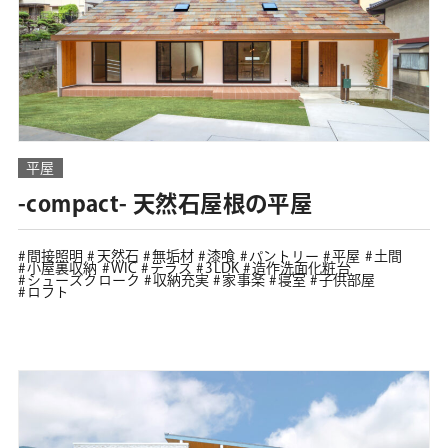
平屋
-compact- 天然石屋根の平屋
間接照明
天然石
無垢材
漆喰
パントリー
平屋
土間
小屋裏収納
WIC
テラス
3LDK
造作洗面化粧台
シューズクローク
収納充実
家事楽
寝室
子供部屋
ロフト