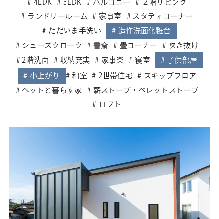
4LDK
3LDK
バルコニー
２階リビング
ランドリールーム
家事室
スタディコーナー
ただいま手洗い
造作洗面化粧台
シューズクローク
書斎
畳コーナー
吹き抜け
2階洗面
収納充実
家事楽
寝室
子供部屋
小上がり
和室
2世帯住宅
スキップフロア
ペットと暮らす家
薪ストーブ・ペレットストーブ
ロフト