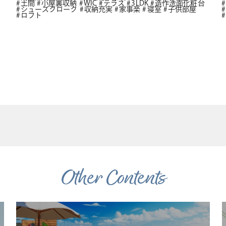
土間
小屋裏収納
WIC
テラス
3LDK
造作洗面化粧台
シューズクローク
収納充実
家事楽
寝室
子供部屋
ロフト
Other Contents