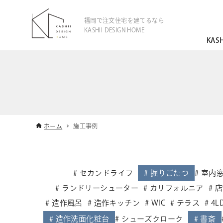
福岡で注文住宅を建てるなら
KASHII DESIGN HOME
KAS
ホーム
施工事例
セカンドライフ
掘りごたつ
室内
ランドリーシューター
カリフォルニア
店
造作風呂
造作キッチン
WIC
テラス
4L
造作洗面化粧台
シューズクローク
書斎