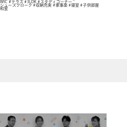
WIC
テラス
3LDK
スタディコーナー
シューズクローク
収納充実
家事楽
寝室
子供部屋
和室