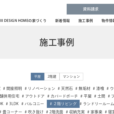
資料請求
HII DESIGN HOMEの家づくり
新着情報
施工事例
物件情
施工事例
平屋
2階建
マンション
窓
間接照明
リノベーション
天然石
無垢材
漆喰
ウ
舗併用住宅
アウトドア
カバードポーチ
平屋
土間
DK
3LDK
バルコニー
２階リビング
ランドリールー
畳コーナー
吹き抜け
2階洗面
収納充実
家事楽
寝