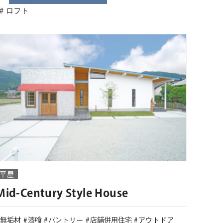
ロフト
平屋
Mid-Century Style House
無垢材
漆喰
パントリー
店舗併用住宅
アウトドア