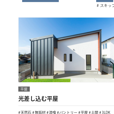
スキッ
平屋
光差し込む平屋
天然石
無垢材
漆喰
パントリー
平屋
土間
3LDK