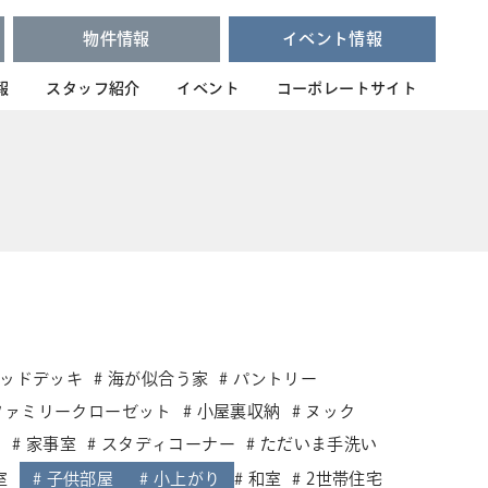
物件情報
イベント情報
報
スタッフ紹介
イベント
コーポレートサイト
ッドデッキ
海が似合う家
パントリー
ファミリークローゼット
小屋裏収納
ヌック
ム
家事室
スタディコーナー
ただいま手洗い
室
子供部屋
小上がり
和室
2世帯住宅