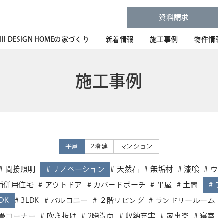
資料請求
HII DESIGN HOMEの家づくり
新着情報
施工事例
物件情
施工事例
平屋
2階建
マンション
間接照明
リノベーション
天然石
無垢材
漆喰
ウ
舗併用住宅
アウトドア
カバードポーチ
平屋
土間
DK
3LDK
バルコニー
２階リビング
ランドリールーム
畳コーナー
吹き抜け
2階洗面
収納充実
家事楽
寝室