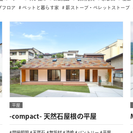
プフロア
ペットと暮らす家
薪ストーブ・ペレットストーブ
平屋
-compact- 天然石屋根の平屋
間接照明
天然石
無垢材
漆喰
パントリー
平屋