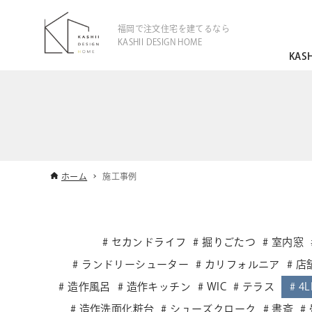
福岡で注文住宅を建てるなら
KASHII DESIGN HOME
KAS
ホーム
施工事例
セカンドライフ
掘りごたつ
室内窓
ランドリーシューター
カリフォルニア
店
造作風呂
造作キッチン
WIC
テラス
4L
造作洗面化粧台
シューズクローク
書斎