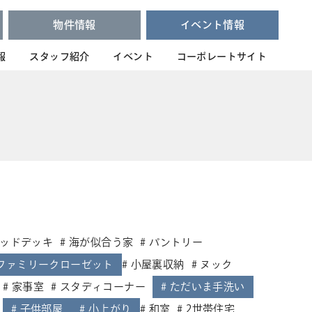
物件情報
イベント情報
報
スタッフ紹介
イベント
コーポレートサイト
ッドデッキ
海が似合う家
パントリー
ファミリークローゼット
小屋裏収納
ヌック
家事室
スタディコーナー
ただいま手洗い
子供部屋
小上がり
和室
2世帯住宅