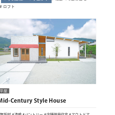
ロフト
平屋
Mid-Century Style House
無垢材
漆喰
パントリー
店舗併用住宅
アウトドア