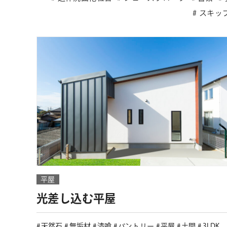
スキッ
平屋
光差し込む平屋
天然石
無垢材
漆喰
パントリー
平屋
土間
3LDK