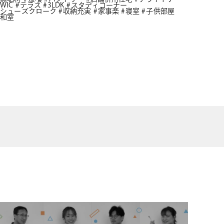
WIC
テラス
3LDK
スタディコーナー
シューズクローク
収納充実
家事楽
寝室
子供部屋
和室