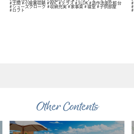
土間
小屋裏収納
WIC
テラス
3LDK
造作洗面化粧台
シューズクローク
収納充実
家事楽
寝室
子供部屋
ロフト
Other Contents