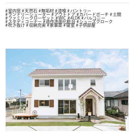
室内窓
天然石
無垢材
漆喰
パントリー
ランドリーシューター
アウトドア
カバードポーチ
土間
ファミリークローゼット
WIC
4LDK
バルコニー
スタディコーナー
造作洗面化粧台
シューズクローク
吹き抜け
収納充実
家事楽
寝室
子供部屋