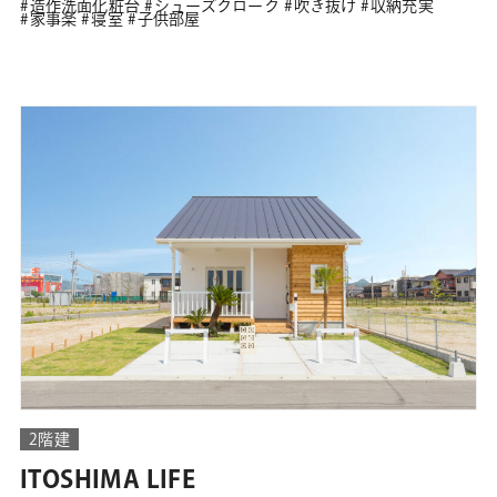
造作洗面化粧台
シューズクローク
吹き抜け
収納充実
家事楽
寝室
子供部屋
2階建
ITOSHIMA LIFE