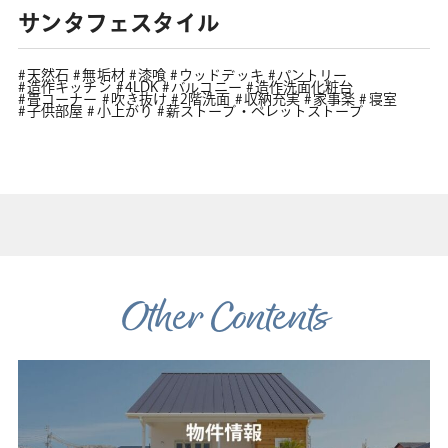
サンタフェスタイル
天然石
無垢材
漆喰
ウッドデッキ
パントリー
造作キッチン
4LDK
バルコニー
造作洗面化粧台
畳コーナー
吹き抜け
2階洗面
収納充実
家事楽
寝室
子供部屋
小上がり
薪ストーブ・ペレットストーブ
Other Contents