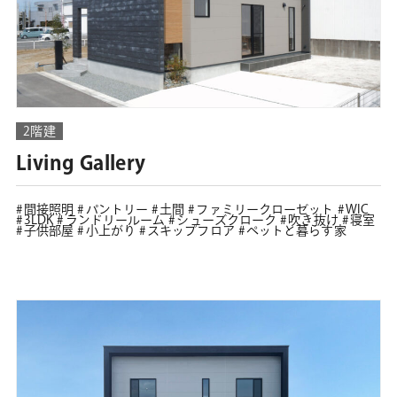
2階建
Living Gallery
間接照明
パントリー
土間
ファミリークローゼット
WIC
3LDK
ランドリールーム
シューズクローク
吹き抜け
寝室
子供部屋
小上がり
スキップフロア
ペットと暮らす家