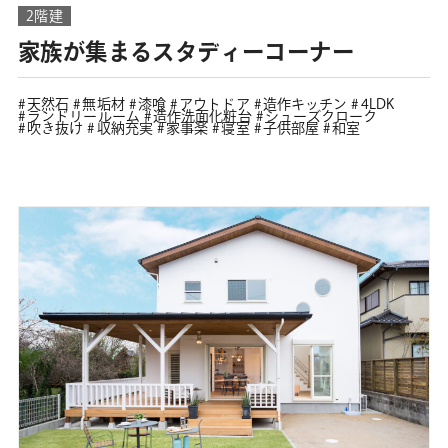
2階建
家族が集まるスタディーコーナー
天然石
無垢材
漆喰
アウトドア
造作キッチン
4LDK
ランドリールーム
造作洗面化粧台
シューズクローク
吹き抜け
収納充実
家事楽
寝室
子供部屋
和室