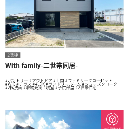
2階建
With family-二世帯同居-
パントリー
アウトドア
土間
ファミリークローゼット
WIC
テラス
4LDK
ランドリールーム
シューズクローク
2階洗面
収納充実
寝室
子供部屋
2世帯住宅