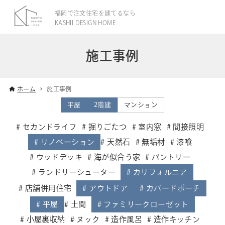
福岡で注文住宅を建てるなら
KASHII DESIGN HOME
施工事例
ホーム
施工事例
平屋
2階建
マンション
セカンドライフ
掘りごたつ
室内窓
間接照明
リノベーション
天然石
無垢材
漆喰
ウッドデッキ
海が似合う家
パントリー
ランドリーシューター
カリフォルニア
店舗併用住宅
アウトドア
カバードポーチ
平屋
土間
ファミリークローゼット
小屋裏収納
ヌック
造作風呂
造作キッチン