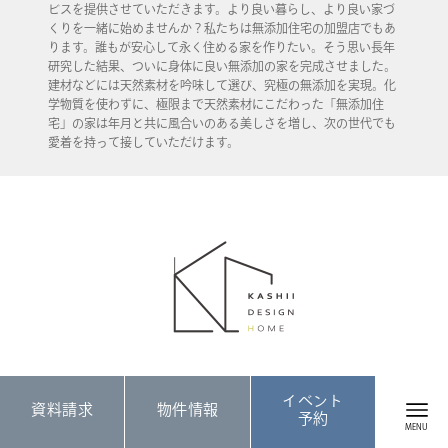
ビスを提供させていただきます。より良い暮らし、より良い家づ
くりを一緒に始めませんか？私たちは無添加住宅の加盟店でもあ
ります。誰もが安心して永く住める家を作りたい。そう思い長年
研究した結果、ついに身体に良い無添加の家を完成させました。
建材などには天然素材を吟味して選び、究極の無添加を実現。化
学物質を使わずに、極限まで天然素材にこだわった「無添加住
宅」の家は年月と共に風合いのある美しさを増し、次の世代でも
愛着を持って接していただけます。
KASHII DESIGN HOME
イベント
資料請求
物件情報
予約
福岡県糟屋郡久山町大字久原3766
Google Map