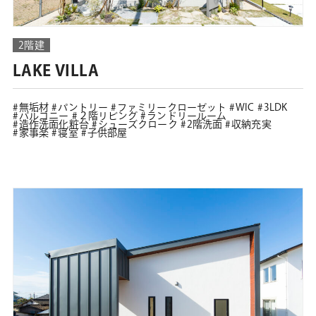
2階建
LAKE VILLA
無垢材
パントリー
ファミリークローゼット
WIC
3LDK
バルコニー
２階リビング
ランドリールーム
造作洗面化粧台
シューズクローク
2階洗面
収納充実
家事楽
寝室
子供部屋