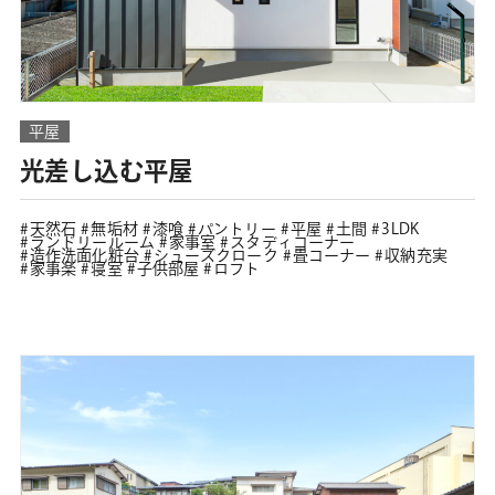
平屋
光差し込む平屋
天然石
無垢材
漆喰
パントリー
平屋
土間
3LDK
ランドリールーム
家事室
スタディコーナー
造作洗面化粧台
シューズクローク
畳コーナー
収納充実
家事楽
寝室
子供部屋
ロフト