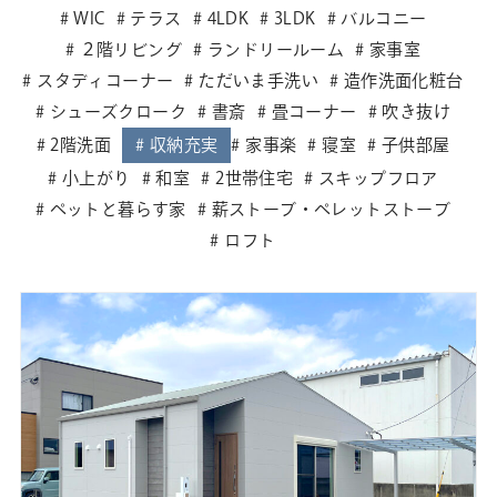
WIC
テラス
4LDK
3LDK
バルコニー
２階リビング
ランドリールーム
家事室
スタディコーナー
ただいま手洗い
造作洗面化粧台
シューズクローク
書斎
畳コーナー
吹き抜け
2階洗面
収納充実
家事楽
寝室
子供部屋
小上がり
和室
2世帯住宅
スキップフロア
ペットと暮らす家
薪ストーブ・ペレットストーブ
ロフト