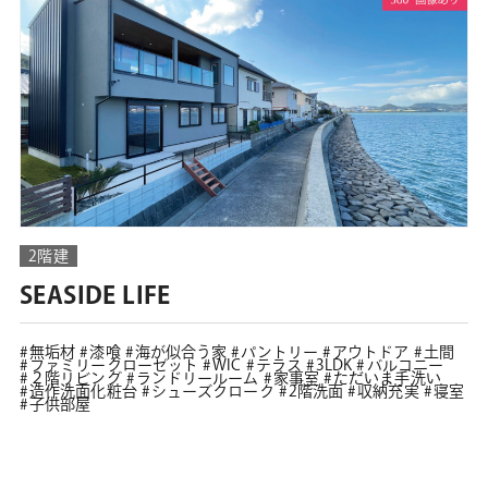
2階建
SEASIDE LIFE
無垢材
漆喰
海が似合う家
パントリー
アウトドア
土間
ファミリークローゼット
WIC
テラス
3LDK
バルコニー
２階リビング
ランドリールーム
家事室
ただいま手洗い
造作洗面化粧台
シューズクローク
2階洗面
収納充実
寝室
子供部屋