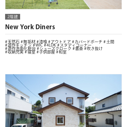
2階建
New York Diners
天然石
無垢材
漆喰
アウトドア
カバードポーチ
土間
造作キッチン
WIC
4LDK
スタディコーナー
造作洗面化粧台
シューズクローク
書斎
吹き抜け
収納充実
寝室
子供部屋
和室