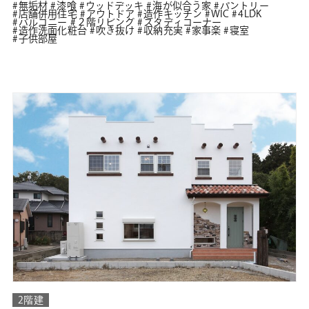
無垢材
漆喰
ウッドデッキ
海が似合う家
パントリー
店舗併用住宅
アウトドア
造作キッチン
WIC
4LDK
バルコニー
２階リビング
スタディコーナー
造作洗面化粧台
吹き抜け
収納充実
家事楽
寝室
子供部屋
2階建