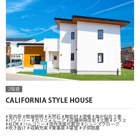
2階建
CALIFORNIA STYLE HOUSE
室内窓
間接照明
天然石
無垢材
漆喰
海が似合う家
パントリー
カリフォルニア
店舗併用住宅
土間
テラス
4LDK
バルコニー
造作洗面化粧台
シューズクローク
吹き抜け
収納充実
家事楽
寝室
子供部屋