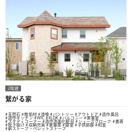
2階建
繋がる家
天然石
無垢材
漆喰
パントリー
アウトドア
造作風呂
造作キッチン
WIC
4LDK
バルコニー
家事室
スタディコーナー
造作洗面化粧台
シューズクローク
書斎
吹き抜け
収納充実
家事楽
寝室
子供部屋
和室
薪ストーブ・ペレットストーブ