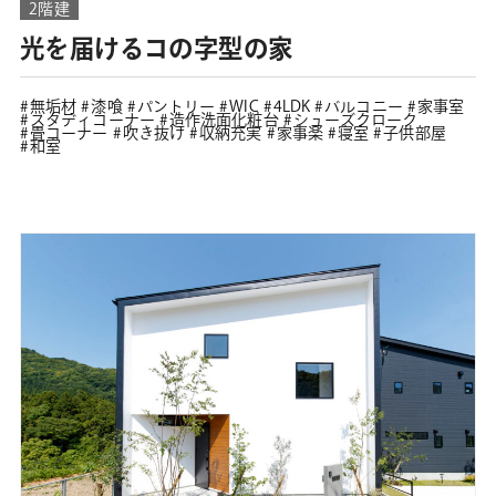
2階建
光を届けるコの字型の家
無垢材
漆喰
パントリー
WIC
4LDK
バルコニー
家事室
スタディコーナー
造作洗面化粧台
シューズクローク
畳コーナー
吹き抜け
収納充実
家事楽
寝室
子供部屋
和室