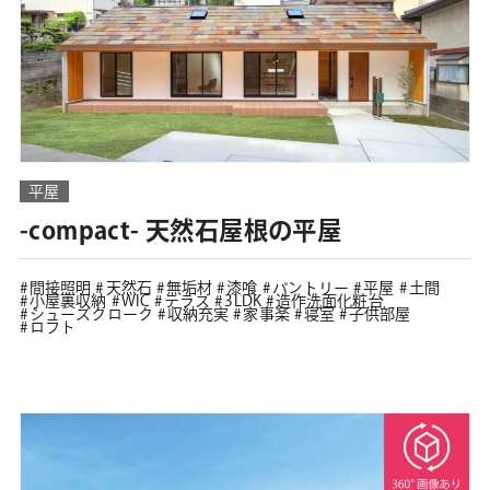
平屋
-compact- 天然石屋根の平屋
間接照明
天然石
無垢材
漆喰
パントリー
平屋
土間
小屋裏収納
WIC
テラス
3LDK
造作洗面化粧台
シューズクローク
収納充実
家事楽
寝室
子供部屋
ロフト