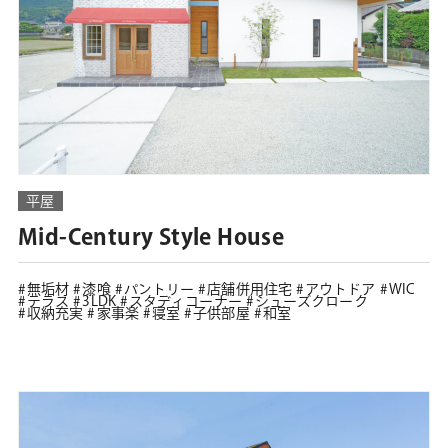
平屋
Mid-Century Style House
無垢材
漆喰
パントリー
店舗併用住宅
アウトドア
WIC
テラス
3LDK
スタディコーナー
シューズクローク
収納充実
家事楽
寝室
子供部屋
和室