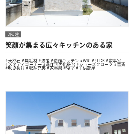
2階建
笑顔が集まる広々キッチンのある家
天然石
無垢材
漆喰
造作キッチン
WIC
4LDK
家事室
スタディコーナー
造作洗面化粧台
シューズクローク
書斎
吹き抜け
収納充実
家事楽
寝室
子供部屋