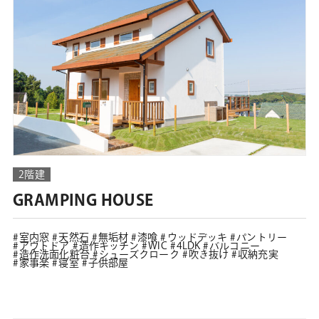
2階建
GRAMPING HOUSE
室内窓
天然石
無垢材
漆喰
ウッドデッキ
パントリー
アウトドア
造作キッチン
WIC
4LDK
バルコニー
造作洗面化粧台
シューズクローク
吹き抜け
収納充実
家事楽
寝室
子供部屋