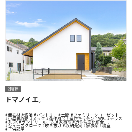
2階建
ドマノイエ。
無垢材
漆喰
パントリー
土間
ファミリークローゼット
小屋裏収納
ヌック
造作風呂
造作キッチン
WIC
テラス
3LDK
ランドリールーム
家事室
造作洗面化粧台
シューズクローク
吹き抜け
収納充実
家事楽
寝室
子供部屋