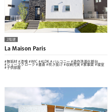
2階建
La Maison Paris
無垢材
漆喰
WIC
4LDK
バルコニー
造作洗面化粧台
シューズクローク
書斎
吹き抜け
収納充実
家事楽
寝室
子供部屋