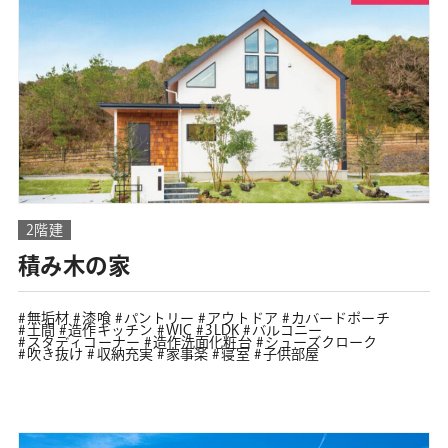
2階建
積み木の家
無垢材
漆喰
パントリー
アウトドア
カバードポーチ
土間
造作キッチン
WIC
3LDK
バルコニー
スタディコーナー
造作洗面化粧台
シューズクローク
吹き抜け
収納充実
家事楽
寝室
子供部屋