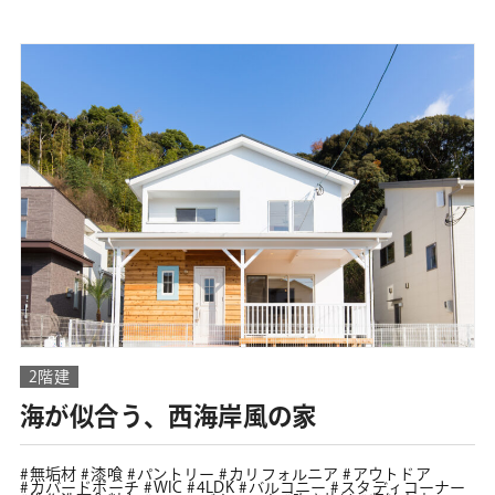
2階建
海が似合う、西海岸風の家
無垢材
漆喰
パントリー
カリフォルニア
アウトドア
カバードポーチ
WIC
4LDK
バルコニー
スタディコーナー