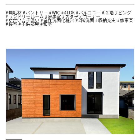
無垢材
パントリー
WIC
4LDK
バルコニー
２階リビング
ランドリールーム
家事室
スタディコーナー
ただいま手洗い
造作洗面化粧台
2階洗面
収納充実
家事楽
寝室
子供部屋
和室