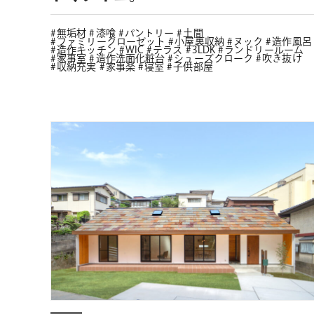
無垢材
漆喰
パントリー
土間
ファミリークローゼット
小屋裏収納
ヌック
造作風呂
造作キッチン
WIC
テラス
3LDK
ランドリールーム
家事室
造作洗面化粧台
シューズクローク
吹き抜け
収納充実
家事楽
寝室
子供部屋