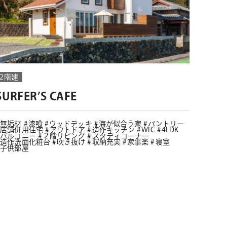
2階建
SURFER’S CAFE
無垢材
漆喰
ウッドデッキ
海が似合う家
パントリー
店舗併用住宅
アウトドア
造作キッチン
WIC
4LDK
バルコニー
２階リビング
スタディコーナー
造作洗面化粧台
吹き抜け
収納充実
家事楽
寝室
子供部屋