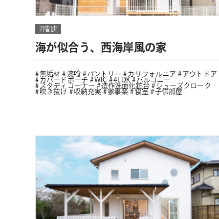
2階建
海が似合う、西海岸風の家
無垢材
漆喰
パントリー
カリフォルニア
アウトドア
カバードポーチ
WIC
4LDK
バルコニー
スタディコーナー
造作洗面化粧台
シューズクローク
吹き抜け
収納充実
家事楽
寝室
子供部屋