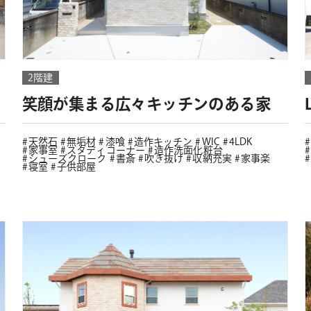
2階建
笑顔が集まる広々キッチンのある家
天然石
無垢材
漆喰
造作キッチン
WIC
4LDK
家事室
スタディコーナー
造作洗面化粧台
シューズクローク
書斎
吹き抜け
収納充実
家事楽
寝室
子供部屋