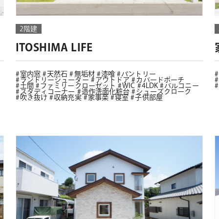
2階建
ITOSHIMA LIFE
室内窓
天然石
無垢材
漆喰
パントリー
ランドリーシューター
アウトドア
カバードポーチ
土間
ファミリークローゼット
WIC
4LDK
バルコニー
スタディコーナー
造作洗面化粧台
シューズクローク
吹き抜け
収納充実
家事楽
寝室
子供部屋