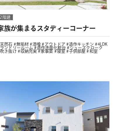
2階建
家族が集まるスタディーコーナー
天然石
無垢材
漆喰
アウトドア
造作キッチン
4LDK
ランドリールーム
造作洗面化粧台
シューズクローク
吹き抜け
収納充実
家事楽
寝室
子供部屋
和室