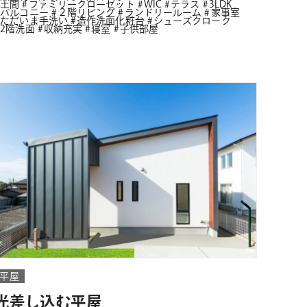
土間
ファミリークローゼット
WIC
テラス
3LDK
バルコニー
２階リビング
ランドリールーム
家事室
ただいま手洗い
造作洗面化粧台
シューズクローク
2階洗面
収納充実
寝室
子供部屋
平屋
光差し込む平屋