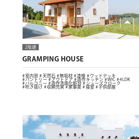
2階建
GRAMPING HOUSE
室内窓
天然石
無垢材
漆喰
ウッドデッキ
パントリー
アウトドア
造作キッチン
WIC
4LDK
バルコニー
造作洗面化粧台
シューズクローク
吹き抜け
収納充実
家事楽
寝室
子供部屋