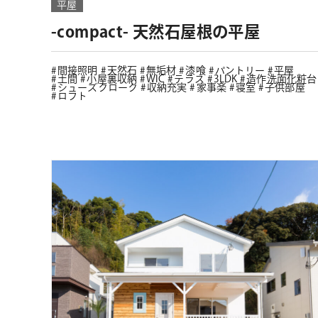
平屋
-compact- 天然石屋根の平屋
間接照明
天然石
無垢材
漆喰
パントリー
平屋
土間
小屋裏収納
WIC
テラス
3LDK
造作洗面化粧台
シューズクローク
収納充実
家事楽
寝室
子供部屋
ロフト