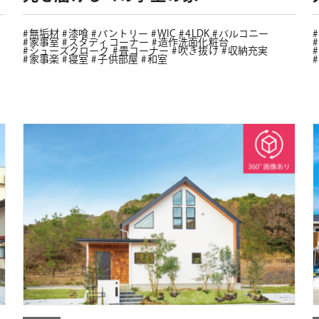
無垢材
漆喰
パントリー
WIC
4LDK
バルコニー
家事室
スタディコーナー
造作洗面化粧台
シューズクローク
畳コーナー
吹き抜け
収納充実
家事楽
寝室
子供部屋
和室