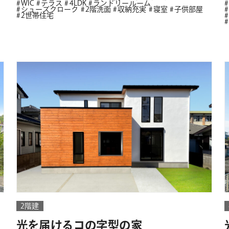
WIC
テラス
4LDK
ランドリールーム
シューズクローク
2階洗面
収納充実
寝室
子供部屋
2世帯住宅
2階建
光を届けるコの字型の家