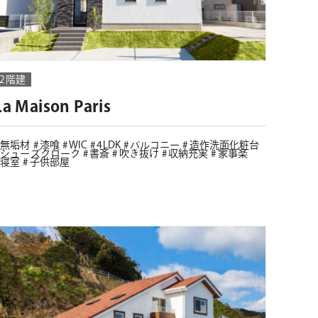
2階建
La Maison Paris
無垢材
漆喰
WIC
4LDK
バルコニー
造作洗面化粧台
シューズクローク
書斎
吹き抜け
収納充実
家事楽
寝室
子供部屋