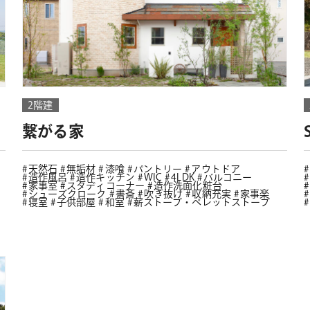
2階建
繋がる家
天然石
無垢材
漆喰
パントリー
アウトドア
造作風呂
造作キッチン
WIC
4LDK
バルコニー
家事室
スタディコーナー
造作洗面化粧台
シューズクローク
書斎
吹き抜け
収納充実
家事楽
寝室
子供部屋
和室
薪ストーブ・ペレットストーブ