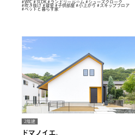
WIC
3LDK
ランドリールーム
シューズクローク
吹き抜け
寝室
子供部屋
小上がり
スキップフロア
ペットと暮らす家
2階建
ドマノイエ。