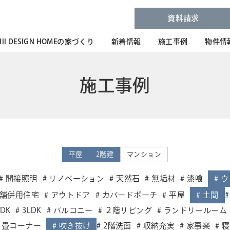
資料請求
HII DESIGN HOMEの家づくり
新着情報
施工事例
物件情
施工事例
平屋
2階建
マンション
間接照明
リノベーション
天然石
無垢材
漆喰
ウ
舗併用住宅
アウトドア
カバードポーチ
平屋
土間
LDK
3LDK
バルコニー
２階リビング
ランドリールーム
畳コーナー
吹き抜け
2階洗面
収納充実
家事楽
寝