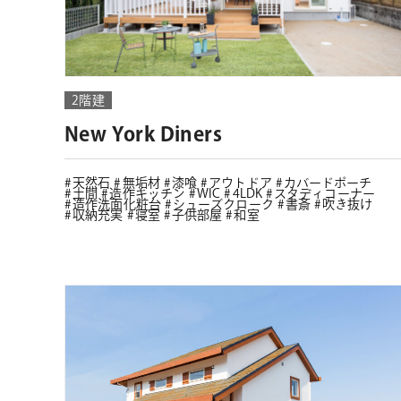
2階建
New York Diners
天然石
無垢材
漆喰
アウトドア
カバードポーチ
土間
造作キッチン
WIC
4LDK
スタディコーナー
造作洗面化粧台
シューズクローク
書斎
吹き抜け
収納充実
寝室
子供部屋
和室