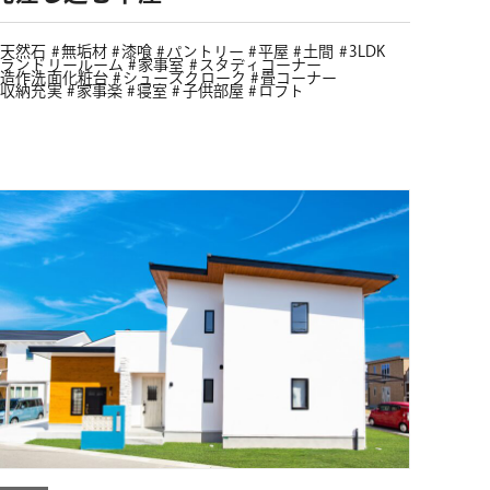
天然石
無垢材
漆喰
パントリー
平屋
土間
3LDK
ランドリールーム
家事室
スタディコーナー
造作洗面化粧台
シューズクローク
畳コーナー
収納充実
家事楽
寝室
子供部屋
ロフト