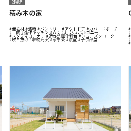
2階建
積み木の家
無垢材
漆喰
パントリー
アウトドア
カバードポーチ
土間
造作キッチン
WIC
3LDK
バルコニー
スタディコーナー
造作洗面化粧台
シューズクローク
吹き抜け
収納充実
家事楽
寝室
子供部屋