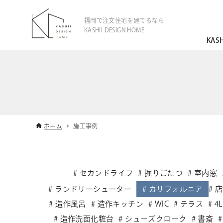
福岡で注文住宅を建てるなら
KASHII DESIGN HOME
KAS
ホーム
施工事例
セカンドライフ
掘りごたつ
室内窓
ランドリーシューター
カリフォルニア
店
造作風呂
造作キッチン
WIC
テラス
4
造作洗面化粧台
シューズクローク
書斎