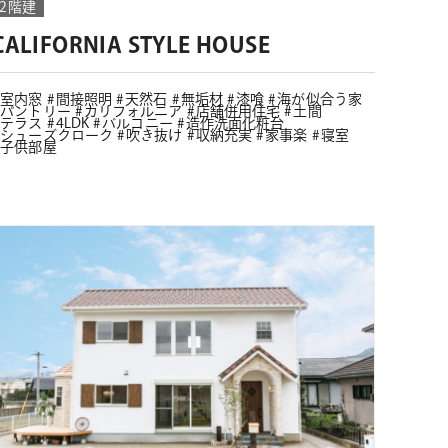
2階建
CALIFORNIA STYLE HOUSE
室内窓
間接照明
天然石
無垢材
漆喰
海が似合う家
パントリー
カリフォルニア
店舗併用住宅
土間
テラス
4LDK
バルコニー
造作洗面化粧台
シューズクローク
吹き抜け
収納充実
家事楽
寝室
子供部屋