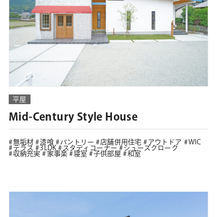
平屋
Mid-Century Style House
無垢材
漆喰
パントリー
店舗併用住宅
アウトドア
WIC
テラス
3LDK
スタディコーナー
シューズクローク
収納充実
家事楽
寝室
子供部屋
和室