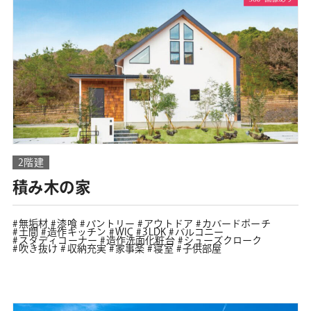
2階建
積み木の家
無垢材
漆喰
パントリー
アウトドア
カバードポーチ
土間
造作キッチン
WIC
3LDK
バルコニー
スタディコーナー
造作洗面化粧台
シューズクローク
吹き抜け
収納充実
家事楽
寝室
子供部屋