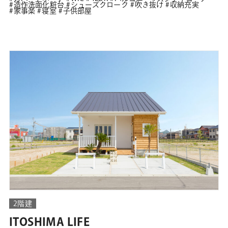
造作洗面化粧台
シューズクローク
吹き抜け
収納充実
家事楽
寝室
子供部屋
2階建
ITOSHIMA LIFE