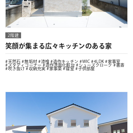
2階建
笑顔が集まる広々キッチンのある家
天然石
無垢材
漆喰
造作キッチン
WIC
4LDK
家事室
スタディコーナー
造作洗面化粧台
シューズクローク
書斎
吹き抜け
収納充実
家事楽
寝室
子供部屋