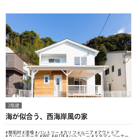
2階建
海が似合う、西海岸風の家
無垢材
漆喰
パントリー
カリフォルニア
アウトドア
カバードポーチ
WIC
4LDK
バルコニー
スタディコーナー