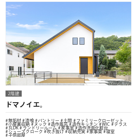
2階建
ドマノイエ。
無垢材
漆喰
パントリー
土間
ファミリークローゼット
小屋裏収納
ヌック
造作風呂
造作キッチン
WIC
テラス
3LDK
ランドリールーム
家事室
造作洗面化粧台
シューズクローク
吹き抜け
収納充実
家事楽
寝室
子供部屋