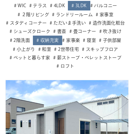
WIC
テラス
4LDK
3LDK
バルコニー
２階リビング
ランドリールーム
家事室
スタディコーナー
ただいま手洗い
造作洗面化粧台
シューズクローク
書斎
畳コーナー
吹き抜け
2階洗面
収納充実
家事楽
寝室
子供部屋
小上がり
和室
2世帯住宅
スキップフロア
ペットと暮らす家
薪ストーブ・ペレットストーブ
ロフト