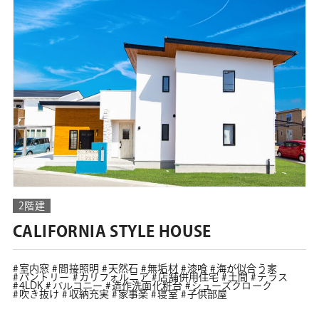
2階建
CALIFORNIA STYLE HOUSE
室内窓
間接照明
天然石
無垢材
漆喰
海が似合う家
パントリー
カリフォルニア
店舗併用住宅
土間
テラス
4LDK
バルコニー
造作洗面化粧台
シューズクローク
吹き抜け
収納充実
家事楽
寝室
子供部屋