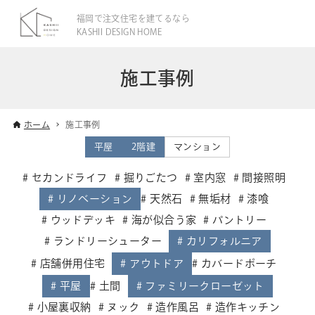
福岡で注文住宅を建てるなら
KASHII DESIGN HOME
施工事例
ホーム
施工事例
平屋
2階建
マンション
セカンドライフ
掘りごたつ
室内窓
間接照明
リノベーション
天然石
無垢材
漆喰
ウッドデッキ
海が似合う家
パントリー
ランドリーシューター
カリフォルニア
店舗併用住宅
アウトドア
カバードポーチ
平屋
土間
ファミリークローゼット
小屋裏収納
ヌック
造作風呂
造作キッチン