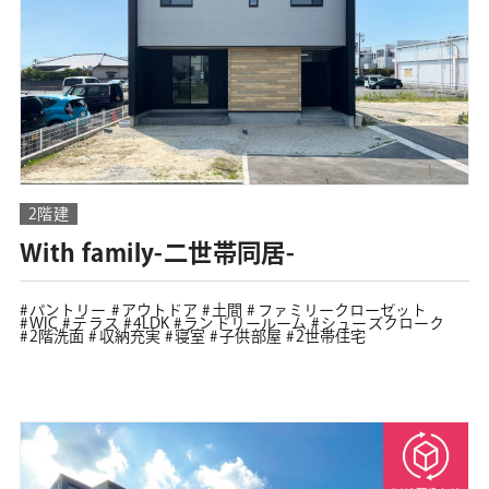
2階建
With family-二世帯同居-
パントリー
アウトドア
土間
ファミリークローゼット
WIC
テラス
4LDK
ランドリールーム
シューズクローク
2階洗面
収納充実
寝室
子供部屋
2世帯住宅