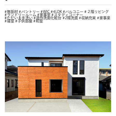
無垢材
パントリー
WIC
4LDK
バルコニー
２階リビング
ランドリールーム
家事室
スタディコーナー
ただいま手洗い
造作洗面化粧台
2階洗面
収納充実
家事楽
寝室
子供部屋
和室