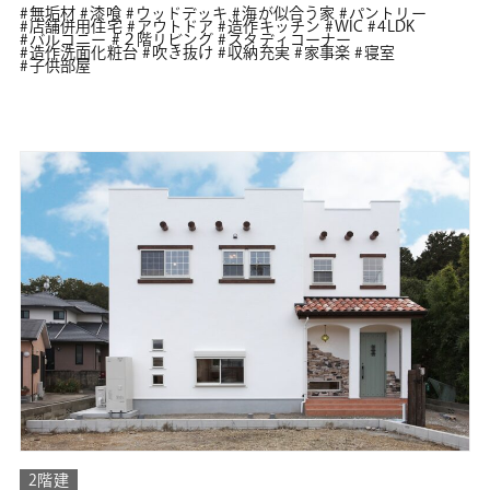
無垢材
漆喰
ウッドデッキ
海が似合う家
パントリー
店舗併用住宅
アウトドア
造作キッチン
WIC
4LDK
バルコニー
２階リビング
スタディコーナー
造作洗面化粧台
吹き抜け
収納充実
家事楽
寝室
子供部屋
2階建