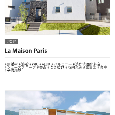
2階建
La Maison Paris
無垢材
漆喰
WIC
4LDK
バルコニー
造作洗面化粧台
シューズクローク
書斎
吹き抜け
収納充実
家事楽
寝室
子供部屋