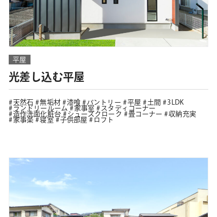
平屋
光差し込む平屋
天然石
無垢材
漆喰
パントリー
平屋
土間
3LDK
ランドリールーム
家事室
スタディコーナー
造作洗面化粧台
シューズクローク
畳コーナー
収納充実
家事楽
寝室
子供部屋
ロフト