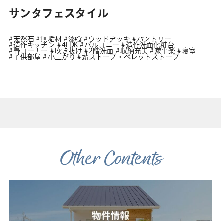
サンタフェスタイル
天然石
無垢材
漆喰
ウッドデッキ
パントリー
造作キッチン
4LDK
バルコニー
造作洗面化粧台
畳コーナー
吹き抜け
2階洗面
収納充実
家事楽
寝室
子供部屋
小上がり
薪ストーブ・ペレットストーブ
Other Contents