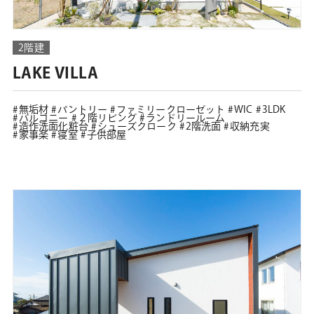
2階建
LAKE VILLA
無垢材
パントリー
ファミリークローゼット
WIC
3LDK
バルコニー
２階リビング
ランドリールーム
造作洗面化粧台
シューズクローク
2階洗面
収納充実
家事楽
寝室
子供部屋