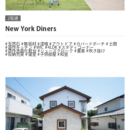
2階建
New York Diners
天然石
無垢材
漆喰
アウトドア
カバードポーチ
土間
造作キッチン
WIC
4LDK
スタディコーナー
造作洗面化粧台
シューズクローク
書斎
吹き抜け
収納充実
寝室
子供部屋
和室