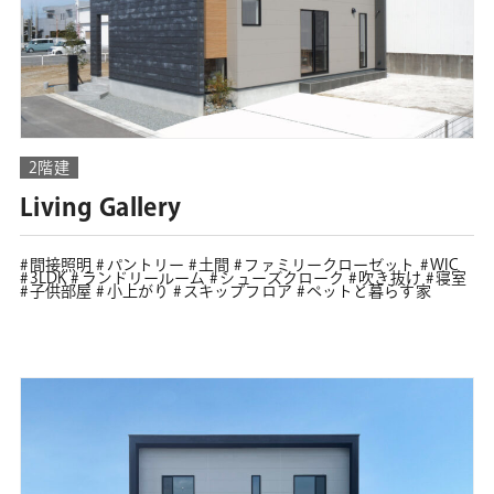
2階建
Living Gallery
間接照明
パントリー
土間
ファミリークローゼット
WIC
3LDK
ランドリールーム
シューズクローク
吹き抜け
寝室
子供部屋
小上がり
スキップフロア
ペットと暮らす家