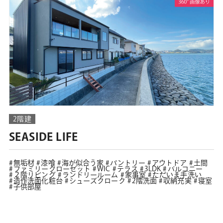
2階建
SEASIDE LIFE
無垢材
漆喰
海が似合う家
パントリー
アウトドア
土間
ファミリークローゼット
WIC
テラス
3LDK
バルコニー
２階リビング
ランドリールーム
家事室
ただいま手洗い
造作洗面化粧台
シューズクローク
2階洗面
収納充実
寝室
子供部屋