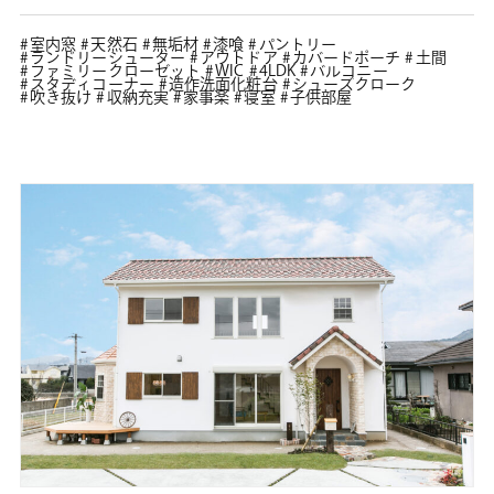
室内窓
天然石
無垢材
漆喰
パントリー
ランドリーシューター
アウトドア
カバードポーチ
土間
ファミリークローゼット
WIC
4LDK
バルコニー
スタディコーナー
造作洗面化粧台
シューズクローク
吹き抜け
収納充実
家事楽
寝室
子供部屋