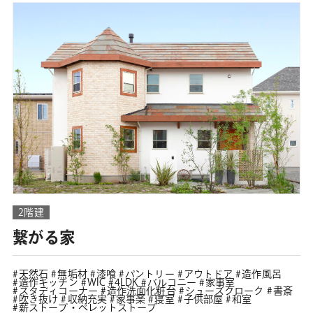
2階建
繋がる家
天然石
無垢材
漆喰
パントリー
アウトドア
造作風呂
造作キッチン
WIC
4LDK
バルコニー
家事室
スタディコーナー
造作洗面化粧台
シューズクローク
書斎
吹き抜け
収納充実
家事楽
寝室
子供部屋
和室
薪ストーブ・ペレットストーブ