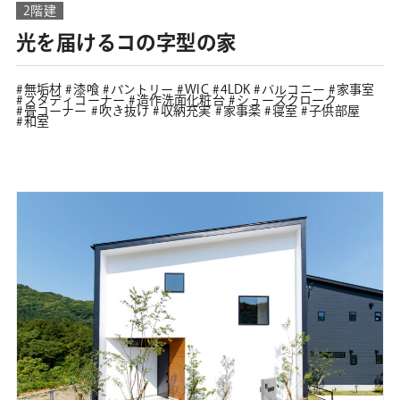
2階建
光を届けるコの字型の家
無垢材
漆喰
パントリー
WIC
4LDK
バルコニー
家事室
スタディコーナー
造作洗面化粧台
シューズクローク
畳コーナー
吹き抜け
収納充実
家事楽
寝室
子供部屋
和室