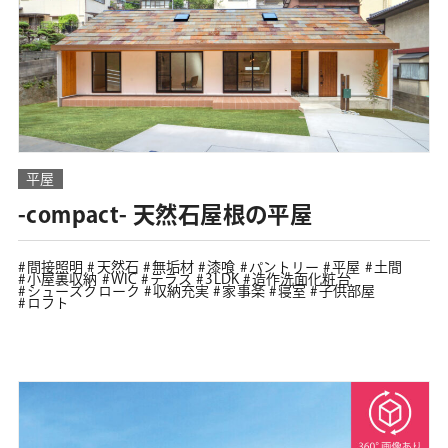
平屋
-compact- 天然石屋根の平屋
間接照明
天然石
無垢材
漆喰
パントリー
平屋
土間
小屋裏収納
WIC
テラス
3LDK
造作洗面化粧台
シューズクローク
収納充実
家事楽
寝室
子供部屋
ロフト