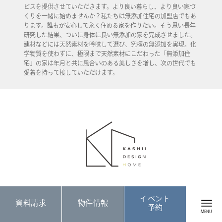
ビスを提供させていただきます。より良い暮らし、より良い家づ
くりを一緒に始めませんか？私たちは無添加住宅の加盟店でもあ
ります。誰もが安心して永く住める家を作りたい。そう思い長年
研究した結果、ついに身体に良い無添加の家を完成させました。
建材などには天然素材を吟味して選び、究極の無添加を実現。化
学物質を使わずに、極限まで天然素材にこだわった「無添加住
宅」の家は年月と共に風合いのある美しさを増し、次の世代でも
愛着を持って接していただけます。
KASHII DESIGN HOME
イベント
資料請求
物件情報
予約
福岡県糟屋郡久山町大字久原3766
Google Map