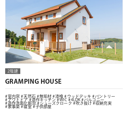
2階建
GRAMPING HOUSE
室内窓
天然石
無垢材
漆喰
ウッドデッキ
パントリー
アウトドア
造作キッチン
WIC
4LDK
バルコニー
造作洗面化粧台
シューズクローク
吹き抜け
収納充実
家事楽
寝室
子供部屋