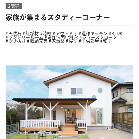
2階建
家族が集まるスタディーコーナー
天然石
無垢材
漆喰
アウトドア
造作キッチン
4LDK
ランドリールーム
造作洗面化粧台
シューズクローク
吹き抜け
収納充実
家事楽
寝室
子供部屋
和室