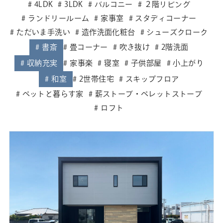
4LDK
3LDK
バルコニー
２階リビング
ランドリールーム
家事室
スタディコーナー
ただいま手洗い
造作洗面化粧台
シューズクローク
書斎
畳コーナー
吹き抜け
2階洗面
収納充実
家事楽
寝室
子供部屋
小上がり
和室
2世帯住宅
スキップフロア
ペットと暮らす家
薪ストーブ・ペレットストーブ
ロフト