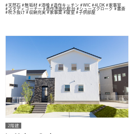
天然石
無垢材
漆喰
造作キッチン
WIC
4LDK
家事室
スタディコーナー
造作洗面化粧台
シューズクローク
書斎
吹き抜け
収納充実
家事楽
寝室
子供部屋
2階建