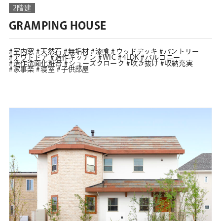
2階建
GRAMPING HOUSE
室内窓
天然石
無垢材
漆喰
ウッドデッキ
パントリー
アウトドア
造作キッチン
WIC
4LDK
バルコニー
造作洗面化粧台
シューズクローク
吹き抜け
収納充実
家事楽
寝室
子供部屋