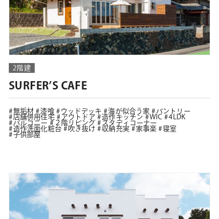
2階建
SURFER’S CAFE
無垢材
漆喰
ウッドデッキ
海が似合う家
パントリー
店舗併用住宅
アウトドア
造作キッチン
WIC
4LDK
バルコニー
２階リビング
スタディコーナー
造作洗面化粧台
吹き抜け
収納充実
家事楽
寝室
子供部屋