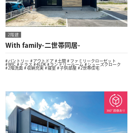
2階建
With family-二世帯同居-
パントリー
アウトドア
土間
ファミリークローゼット
WIC
テラス
4LDK
ランドリールーム
シューズクローク
2階洗面
収納充実
寝室
子供部屋
2世帯住宅