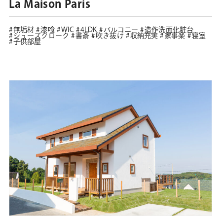
La Maison Paris
無垢材
漆喰
WIC
4LDK
バルコニー
造作洗面化粧台
シューズクローク
書斎
吹き抜け
収納充実
家事楽
寝室
子供部屋