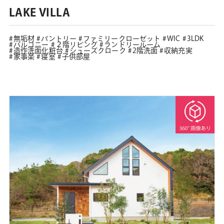
LAKE VILLA
無垢材
パントリー
ファミリークローゼット
WIC
3LDK
バルコニー
２階リビング
ランドリールーム
造作洗面化粧台
シューズクローク
2階洗面
収納充実
家事楽
寝室
子供部屋