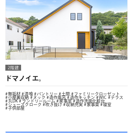
2階建
ドマノイエ。
無垢材
漆喰
パントリー
土間
ファミリークローゼット
小屋裏収納
ヌック
造作風呂
造作キッチン
WIC
テラス
3LDK
ランドリールーム
家事室
造作洗面化粧台
シューズクローク
吹き抜け
収納充実
家事楽
寝室
子供部屋