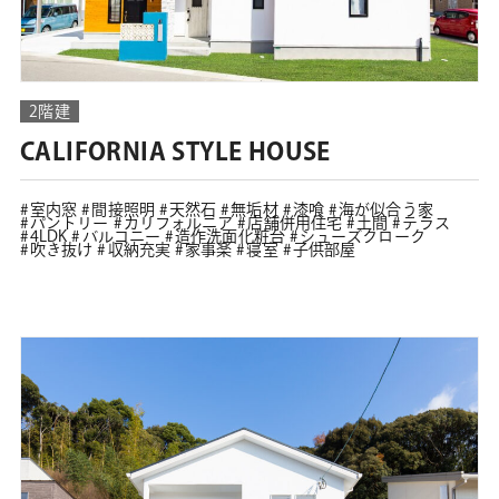
2階建
CALIFORNIA STYLE HOUSE
室内窓
間接照明
天然石
無垢材
漆喰
海が似合う家
パントリー
カリフォルニア
店舗併用住宅
土間
テラス
4LDK
バルコニー
造作洗面化粧台
シューズクローク
吹き抜け
収納充実
家事楽
寝室
子供部屋