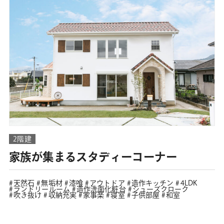
2階建
家族が集まるスタディーコーナー
天然石
無垢材
漆喰
アウトドア
造作キッチン
4LDK
ランドリールーム
造作洗面化粧台
シューズクローク
吹き抜け
収納充実
家事楽
寝室
子供部屋
和室