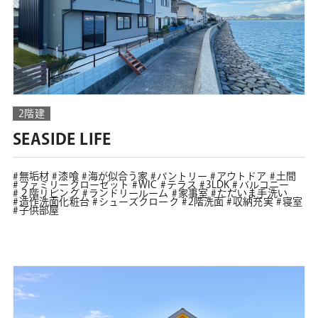
2階建
SEASIDE LIFE
無垢材
漆喰
海が似合う家
パントリー
アウトドア
土間
ファミリークローゼット
WIC
テラス
3LDK
バルコニー
２階リビング
ランドリールーム
家事室
ただいま手洗い
造作洗面化粧台
シューズクローク
2階洗面
収納充実
寝室
子供部屋