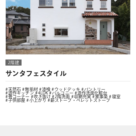
2階建
サンタフェスタイル
天然石
無垢材
漆喰
ウッドデッキ
パントリー
造作キッチン
4LDK
バルコニー
造作洗面化粧台
畳コーナー
吹き抜け
2階洗面
収納充実
家事楽
寝室
子供部屋
小上がり
薪ストーブ・ペレットストーブ