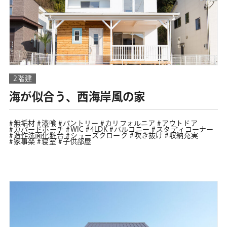
2階建
海が似合う、西海岸風の家
無垢材
漆喰
パントリー
カリフォルニア
アウトドア
カバードポーチ
WIC
4LDK
バルコニー
スタディコーナー
造作洗面化粧台
シューズクローク
吹き抜け
収納充実
家事楽
寝室
子供部屋