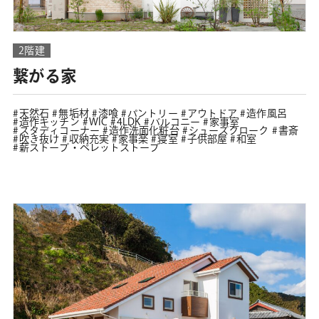
2階建
繋がる家
天然石
無垢材
漆喰
パントリー
アウトドア
造作風呂
造作キッチン
WIC
4LDK
バルコニー
家事室
スタディコーナー
造作洗面化粧台
シューズクローク
書斎
吹き抜け
収納充実
家事楽
寝室
子供部屋
和室
薪ストーブ・ペレットストーブ