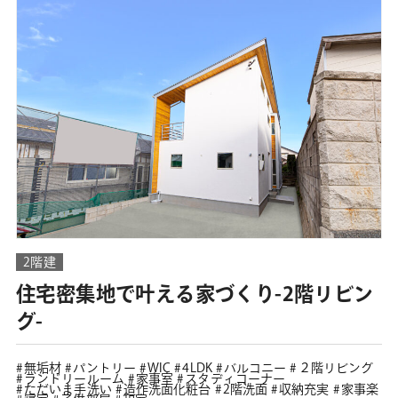
2階建
住宅密集地で叶える家づくり-2階リビン
グ-
無垢材
パントリー
WIC
4LDK
バルコニー
２階リビング
ランドリールーム
家事室
スタディコーナー
ただいま手洗い
造作洗面化粧台
2階洗面
収納充実
家事楽