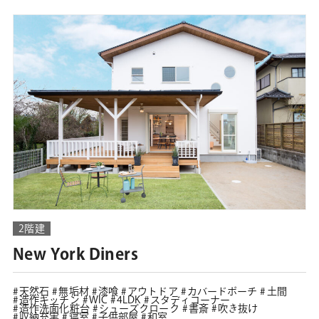
2階建
New York Diners
天然石
無垢材
漆喰
アウトドア
カバードポーチ
土間
造作キッチン
WIC
4LDK
スタディコーナー
造作洗面化粧台
シューズクローク
書斎
吹き抜け
収納充実
寝室
子供部屋
和室