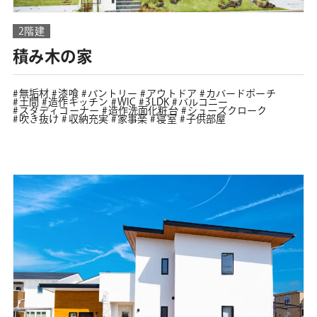
2階建
積み木の家
無垢材
漆喰
パントリー
アウトドア
カバードポーチ
土間
造作キッチン
WIC
3LDK
バルコニー
スタディコーナー
造作洗面化粧台
シューズクローク
吹き抜け
収納充実
家事楽
寝室
子供部屋