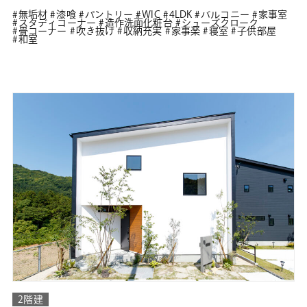
無垢材
漆喰
パントリー
WIC
4LDK
バルコニー
家事室
スタディコーナー
造作洗面化粧台
シューズクローク
畳コーナー
吹き抜け
収納充実
家事楽
寝室
子供部屋
和室
2階建