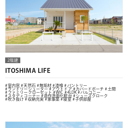
2階建
ITOSHIMA LIFE
室内窓
天然石
無垢材
漆喰
パントリー
ランドリーシューター
アウトドア
カバードポーチ
土間
ファミリークローゼット
WIC
4LDK
バルコニー
スタディコーナー
造作洗面化粧台
シューズクローク
吹き抜け
収納充実
家事楽
寝室
子供部屋