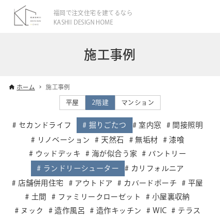
福岡で注文住宅を建てるなら
KASHII DESIGN HOME
施工事例
ホーム
施工事例
平屋
2階建
マンション
セカンドライフ
掘りごたつ
室内窓
間接照明
リノベーション
天然石
無垢材
漆喰
ウッドデッキ
海が似合う家
パントリー
ランドリーシューター
カリフォルニア
店舗併用住宅
アウトドア
カバードポーチ
平屋
土間
ファミリークローゼット
小屋裏収納
ヌック
造作風呂
造作キッチン
WIC
テラス