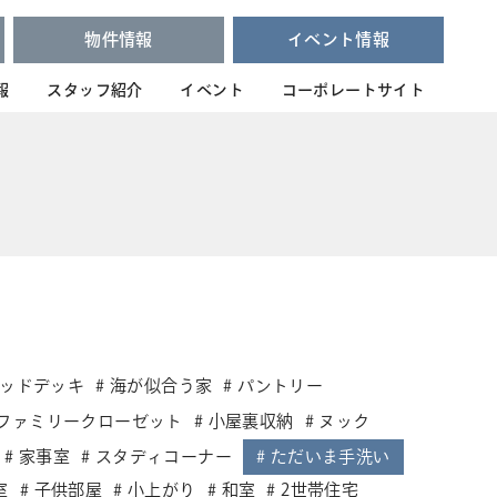
物件情報
イベント情報
報
スタッフ紹介
イベント
コーポレートサイト
ッドデッキ
海が似合う家
パントリー
ファミリークローゼット
小屋裏収納
ヌック
家事室
スタディコーナー
ただいま手洗い
室
子供部屋
小上がり
和室
2世帯住宅