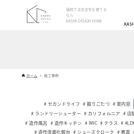
福岡で注文住宅を建てる
なら
KASHII DESIGN HOME
KAS
ホーム
施工事例
セカンドライフ
掘りごたつ
室内窓
ランドリーシューター
カリフォルニア
店
造作風呂
造作キッチン
WIC
テラス
4LD
造作洗面化粧台
シューズクローク
書斎