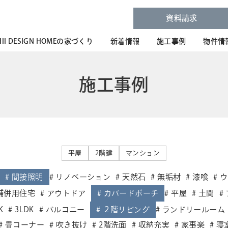
資料請求
HII DESIGN HOMEの家づくり
新着情報
施工事例
物件情
施工事例
平屋
2階建
マンション
間接照明
リノベーション
天然石
無垢材
漆喰
ウ
舗併用住宅
アウトドア
カバードポーチ
平屋
土間
K
3LDK
バルコニー
２階リビング
ランドリールーム
畳コーナー
吹き抜け
2階洗面
収納充実
家事楽
寝