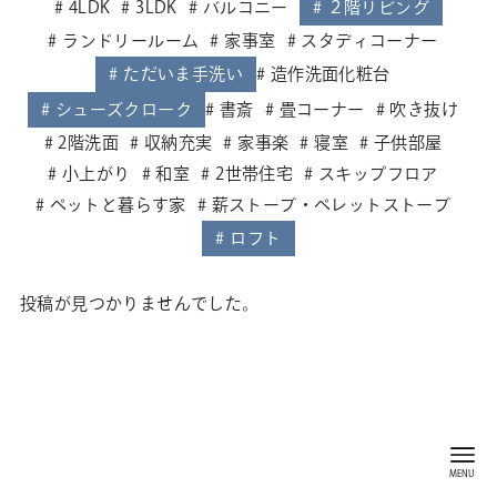
4LDK
3LDK
バルコニー
２階リビング
ランドリールーム
家事室
スタディコーナー
ただいま手洗い
造作洗面化粧台
シューズクローク
書斎
畳コーナー
吹き抜け
2階洗面
収納充実
家事楽
寝室
子供部屋
小上がり
和室
2世帯住宅
スキップフロア
ペットと暮らす家
薪ストーブ・ペレットストーブ
ロフト
投稿が見つかりませんでした。