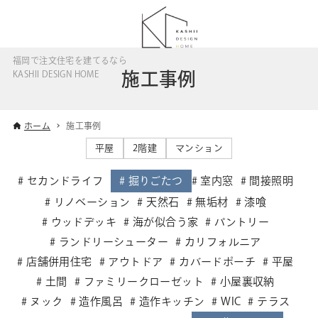
福岡で注文住宅を建てるなら
施工事例
KASHII DESIGN HOME
ホーム
施工事例
平屋
2階建
マンション
セカンドライフ
掘りごたつ
室内窓
間接照明
リノベーション
天然石
無垢材
漆喰
ウッドデッキ
海が似合う家
パントリー
ランドリーシューター
カリフォルニア
店舗併用住宅
アウトドア
カバードポーチ
平屋
土間
ファミリークローゼット
小屋裏収納
ヌック
造作風呂
造作キッチン
WIC
テラス