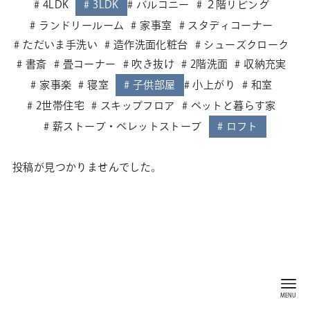
4LDK
3LDK
バルコニー
２階リビング
ランドリールーム
家事室
スタディコーナー
ただいま手洗い
造作洗面化粧台
シューズクローク
書斎
畳コーナー
吹き抜け
2階洗面
収納充実
家事楽
寝室
子供部屋
小上がり
和室
2世帯住宅
スキップフロア
ペットと暮らす家
薪ストーブ・ペレットストーブ
ロフト
投稿が見つかりませんでした。