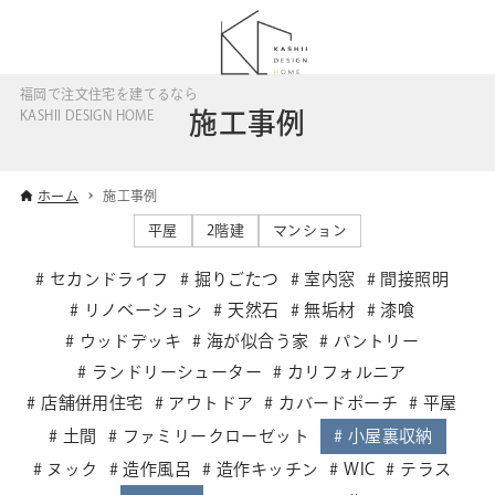
福岡で注文住宅を建てるなら
施工事例
KASHII DESIGN HOME
ホーム
施工事例
平屋
2階建
マンション
セカンドライフ
掘りごたつ
室内窓
間接照明
リノベーション
天然石
無垢材
漆喰
ウッドデッキ
海が似合う家
パントリー
ランドリーシューター
カリフォルニア
店舗併用住宅
アウトドア
カバードポーチ
平屋
土間
ファミリークローゼット
小屋裏収納
ヌック
造作風呂
造作キッチン
WIC
テラス