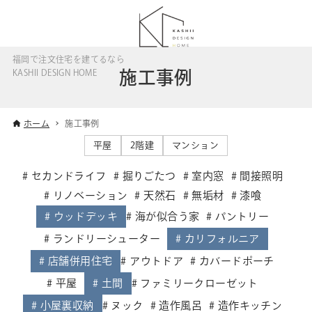
福岡で注文住宅を建てるなら
施工事例
KASHII DESIGN HOME
ホーム
施工事例
平屋
2階建
マンション
セカンドライフ
掘りごたつ
室内窓
間接照明
リノベーション
天然石
無垢材
漆喰
ウッドデッキ
海が似合う家
パントリー
ランドリーシューター
カリフォルニア
店舗併用住宅
アウトドア
カバードポーチ
平屋
土間
ファミリークローゼット
小屋裏収納
ヌック
造作風呂
造作キッチン