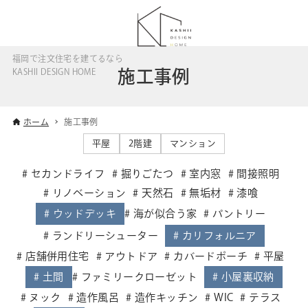
福岡で注文住宅を建てるなら
施工事例
KASHII DESIGN HOME
ホーム
施工事例
平屋
2階建
マンション
セカンドライフ
掘りごたつ
室内窓
間接照明
リノベーション
天然石
無垢材
漆喰
ウッドデッキ
海が似合う家
パントリー
ランドリーシューター
カリフォルニア
店舗併用住宅
アウトドア
カバードポーチ
平屋
土間
ファミリークローゼット
小屋裏収納
ヌック
造作風呂
造作キッチン
WIC
テラス