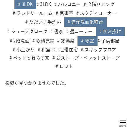
4LDK
3LDK
バルコニー
２階リビング
ランドリールーム
家事室
スタディコーナー
ただいま手洗い
造作洗面化粧台
シューズクローク
書斎
畳コーナー
吹き抜け
2階洗面
収納充実
家事楽
寝室
子供部屋
小上がり
和室
2世帯住宅
スキップフロア
ペットと暮らす家
薪ストーブ・ペレットストーブ
ロフト
投稿が見つかりませんでした。