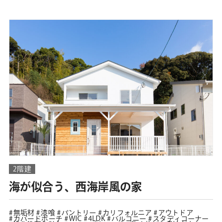
2階建
海が似合う、西海岸風の家
無垢材
漆喰
パントリー
カリフォルニア
アウトドア
カバードポーチ
WIC
4LDK
バルコニー
スタディコーナー