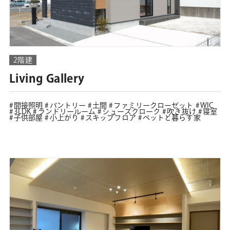
2階建
Living Gallery
間接照明
パントリー
土間
ファミリークローゼット
WIC
3LDK
ランドリールーム
シューズクローク
吹き抜け
寝室
子供部屋
小上がり
スキップフロア
ペットと暮らす家