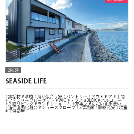
2階建
SEASIDE LIFE
無垢材
漆喰
海が似合う家
パントリー
アウトドア
土間
ファミリークローゼット
WIC
テラス
3LDK
バルコニー
２階リビング
ランドリールーム
家事室
ただいま手洗い
造作洗面化粧台
シューズクローク
2階洗面
収納充実
寝室
子供部屋