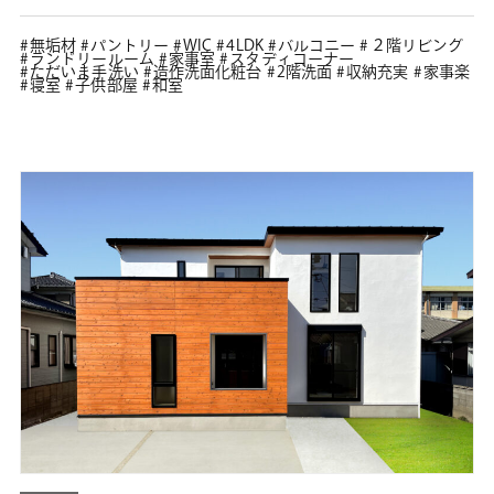
無垢材
パントリー
WIC
4LDK
バルコニー
２階リビング
ランドリールーム
家事室
スタディコーナー
ただいま手洗い
造作洗面化粧台
2階洗面
収納充実
家事楽
寝室
子供部屋
和室