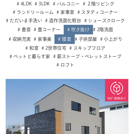
4LDK
3LDK
バルコニー
２階リビング
ランドリールーム
家事室
スタディコーナー
ただいま手洗い
造作洗面化粧台
シューズクローク
書斎
畳コーナー
吹き抜け
2階洗面
収納充実
家事楽
寝室
子供部屋
小上がり
和室
2世帯住宅
スキップフロア
ペットと暮らす家
薪ストーブ・ペレットストーブ
ロフト