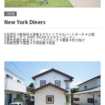
2階建
New York Diners
天然石
無垢材
漆喰
アウトドア
カバードポーチ
土間
造作キッチン
WIC
4LDK
スタディコーナー
造作洗面化粧台
シューズクローク
書斎
吹き抜け
収納充実
寝室
子供部屋
和室