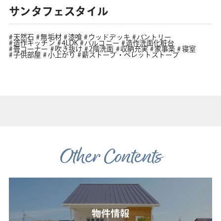
サンタフェスタイル
天然石
無垢材
漆喰
ウッドデッキ
パントリー
造作キッチン
4LDK
バルコニー
造作洗面化粧台
畳コーナー
吹き抜け
2階洗面
収納充実
家事楽
寝室
子供部屋
小上がり
薪ストーブ・ペレットストーブ
Other Contents