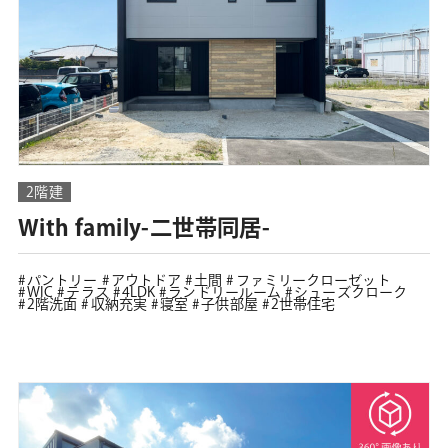
2階建
With family-二世帯同居-
パントリー
アウトドア
土間
ファミリークローゼット
WIC
テラス
4LDK
ランドリールーム
シューズクローク
2階洗面
収納充実
寝室
子供部屋
2世帯住宅