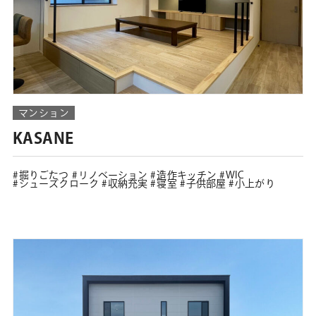
マンション
KASANE
掘りごたつ
リノベーション
造作キッチン
WIC
シューズクローク
収納充実
寝室
子供部屋
小上がり