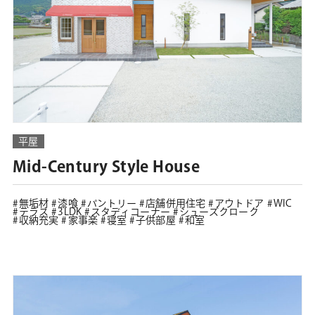
平屋
Mid-Century Style House
無垢材
漆喰
パントリー
店舗併用住宅
アウトドア
WIC
テラス
3LDK
スタディコーナー
シューズクローク
収納充実
家事楽
寝室
子供部屋
和室