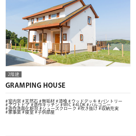
2階建
GRAMPING HOUSE
室内窓
天然石
無垢材
漆喰
ウッドデッキ
パントリー
アウトドア
造作キッチン
WIC
4LDK
バルコニー
造作洗面化粧台
シューズクローク
吹き抜け
収納充実
家事楽
寝室
子供部屋