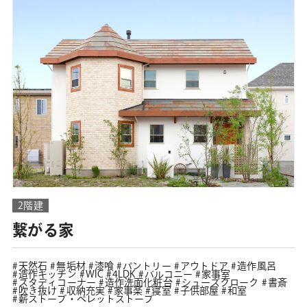
2階建
繋がる家
天然石
無垢材
漆喰
パントリー
アウトドア
造作風呂
造作キッチン
WIC
4LDK
バルコニー
家事室
スタディコーナー
造作洗面化粧台
シューズクローク
書斎
吹き抜け
収納充実
家事楽
寝室
子供部屋
和室
薪ストーブ・ペレットストーブ