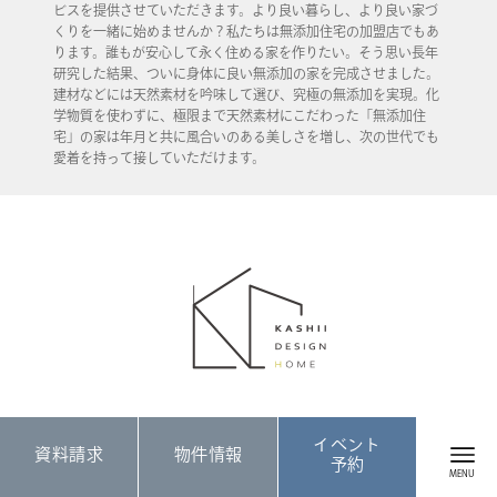
ビスを提供させていただきます。より良い暮らし、より良い家づ
くりを一緒に始めませんか？私たちは無添加住宅の加盟店でもあ
ります。誰もが安心して永く住める家を作りたい。そう思い長年
研究した結果、ついに身体に良い無添加の家を完成させました。
建材などには天然素材を吟味して選び、究極の無添加を実現。化
学物質を使わずに、極限まで天然素材にこだわった「無添加住
宅」の家は年月と共に風合いのある美しさを増し、次の世代でも
愛着を持って接していただけます。
KASHII DESIGN HOME
イベント
資料請求
物件情報
予約
福岡県糟屋郡久山町大字久原3766
Google Map