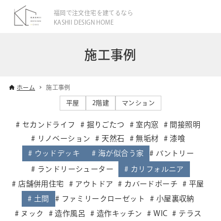
福岡で注文住宅を建てるなら
KASHII DESIGN HOME
施工事例
ホーム
施工事例
平屋
2階建
マンション
セカンドライフ
掘りごたつ
室内窓
間接照明
リノベーション
天然石
無垢材
漆喰
ウッドデッキ
海が似合う家
パントリー
ランドリーシューター
カリフォルニア
店舗併用住宅
アウトドア
カバードポーチ
平屋
土間
ファミリークローゼット
小屋裏収納
ヌック
造作風呂
造作キッチン
WIC
テラス