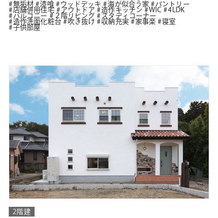
無垢材
漆喰
ウッドデッキ
海が似合う家
パントリー
店舗併用住宅
アウトドア
造作キッチン
WIC
4LDK
バルコニー
２階リビング
スタディコーナー
造作洗面化粧台
吹き抜け
収納充実
家事楽
寝室
子供部屋
2階建