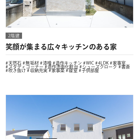
2階建
笑顔が集まる広々キッチンのある家
天然石
無垢材
漆喰
造作キッチン
WIC
4LDK
家事室
スタディコーナー
造作洗面化粧台
シューズクローク
書斎
吹き抜け
収納充実
家事楽
寝室
子供部屋