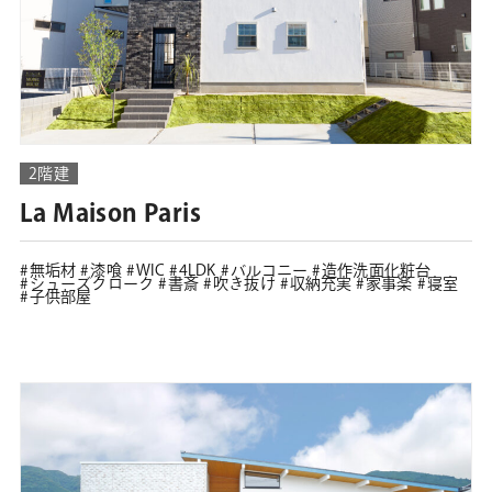
2階建
La Maison Paris
無垢材
漆喰
WIC
4LDK
バルコニー
造作洗面化粧台
シューズクローク
書斎
吹き抜け
収納充実
家事楽
寝室
子供部屋