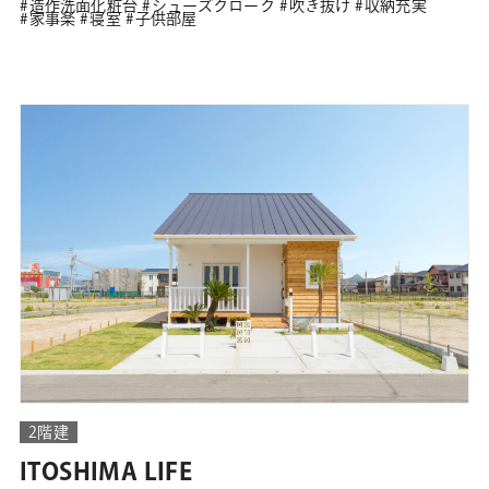
造作洗面化粧台
シューズクローク
吹き抜け
収納充実
家事楽
寝室
子供部屋
2階建
ITOSHIMA LIFE