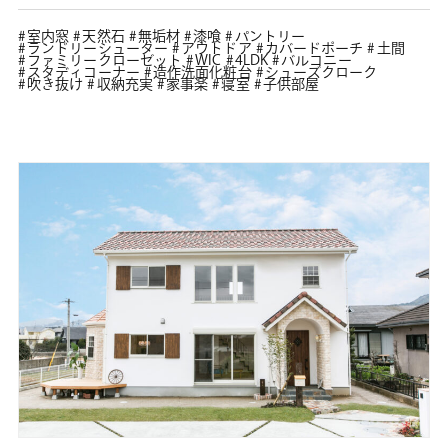
室内窓
天然石
無垢材
漆喰
パントリー
ランドリーシューター
アウトドア
カバードポーチ
土間
ファミリークローゼット
WIC
4LDK
バルコニー
スタディコーナー
造作洗面化粧台
シューズクローク
吹き抜け
収納充実
家事楽
寝室
子供部屋