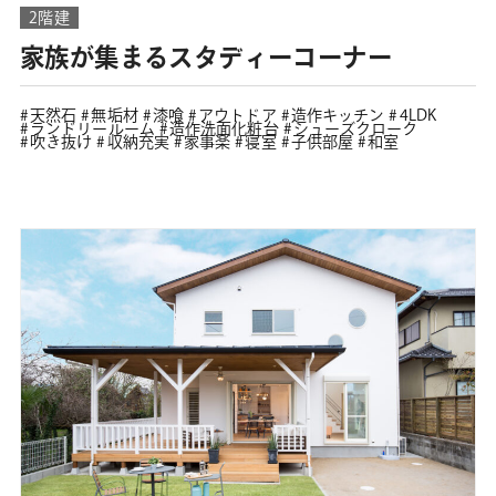
2階建
家族が集まるスタディーコーナー
天然石
無垢材
漆喰
アウトドア
造作キッチン
4LDK
ランドリールーム
造作洗面化粧台
シューズクローク
吹き抜け
収納充実
家事楽
寝室
子供部屋
和室