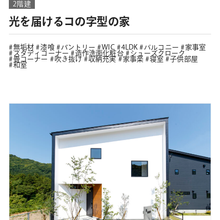
2階建
光を届けるコの字型の家
無垢材
漆喰
パントリー
WIC
4LDK
バルコニー
家事室
スタディコーナー
造作洗面化粧台
シューズクローク
畳コーナー
吹き抜け
収納充実
家事楽
寝室
子供部屋
和室