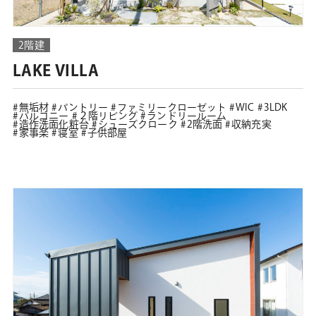
2階建
LAKE VILLA
無垢材
パントリー
ファミリークローゼット
WIC
3LDK
バルコニー
２階リビング
ランドリールーム
造作洗面化粧台
シューズクローク
2階洗面
収納充実
家事楽
寝室
子供部屋