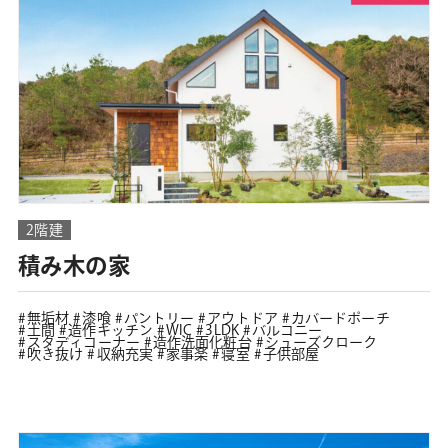
2階建
積み木の家
無垢材
漆喰
パントリー
アウトドア
カバードポーチ
土間
造作キッチン
WIC
3LDK
バルコニー
スタディコーナー
造作洗面化粧台
シューズクローク
吹き抜け
収納充実
家事楽
寝室
子供部屋