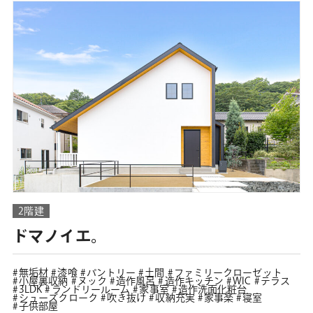
2階建
ドマノイエ。
無垢材
漆喰
パントリー
土間
ファミリークローゼット
小屋裏収納
ヌック
造作風呂
造作キッチン
WIC
テラス
3LDK
ランドリールーム
家事室
造作洗面化粧台
シューズクローク
吹き抜け
収納充実
家事楽
寝室
子供部屋