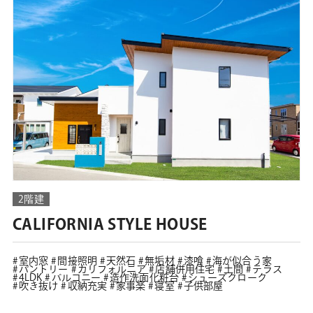
2階建
CALIFORNIA STYLE HOUSE
室内窓
間接照明
天然石
無垢材
漆喰
海が似合う家
パントリー
カリフォルニア
店舗併用住宅
土間
テラス
4LDK
バルコニー
造作洗面化粧台
シューズクローク
吹き抜け
収納充実
家事楽
寝室
子供部屋