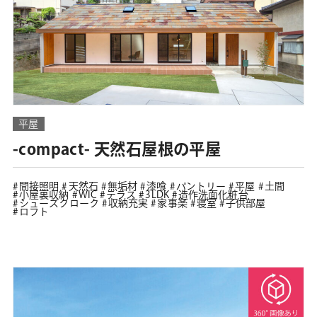
平屋
-compact- 天然石屋根の平屋
間接照明
天然石
無垢材
漆喰
パントリー
平屋
土間
小屋裏収納
WIC
テラス
3LDK
造作洗面化粧台
シューズクローク
収納充実
家事楽
寝室
子供部屋
ロフト