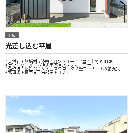
平屋
光差し込む平屋
天然石
無垢材
漆喰
パントリー
平屋
土間
3LDK
ランドリールーム
家事室
スタディコーナー
造作洗面化粧台
シューズクローク
畳コーナー
収納充実
家事楽
寝室
子供部屋
ロフト