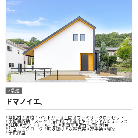
2階建
ドマノイエ。
無垢材
漆喰
パントリー
土間
ファミリークローゼット
小屋裏収納
ヌック
造作風呂
造作キッチン
WIC
テラス
3LDK
ランドリールーム
家事室
造作洗面化粧台
シューズクローク
吹き抜け
収納充実
家事楽
寝室
子供部屋