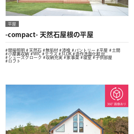
平屋
-compact- 天然石屋根の平屋
間接照明
天然石
無垢材
漆喰
パントリー
平屋
土間
小屋裏収納
WIC
テラス
3LDK
造作洗面化粧台
シューズクローク
収納充実
家事楽
寝室
子供部屋
ロフト