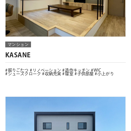
マンション
KASANE
掘りごたつ
リノベーション
造作キッチン
WIC
シューズクローク
収納充実
寝室
子供部屋
小上がり