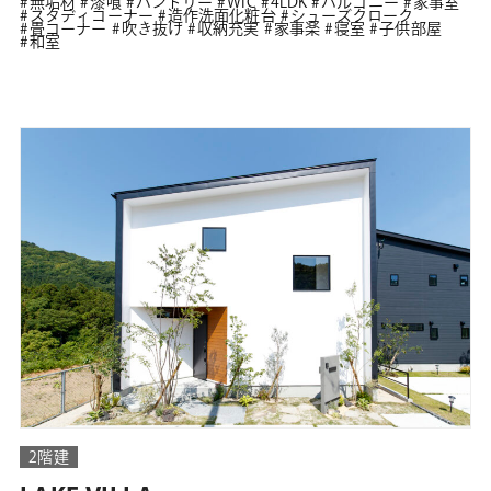
無垢材
漆喰
パントリー
WIC
4LDK
バルコニー
家事室
スタディコーナー
造作洗面化粧台
シューズクローク
畳コーナー
吹き抜け
収納充実
家事楽
寝室
子供部屋
和室
2階建