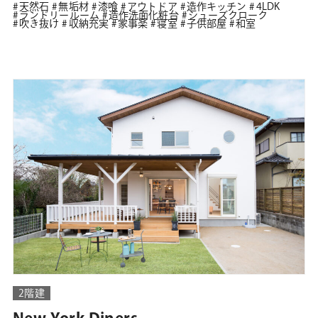
天然石
無垢材
漆喰
アウトドア
造作キッチン
4LDK
ランドリールーム
造作洗面化粧台
シューズクローク
吹き抜け
収納充実
家事楽
寝室
子供部屋
和室
2階建