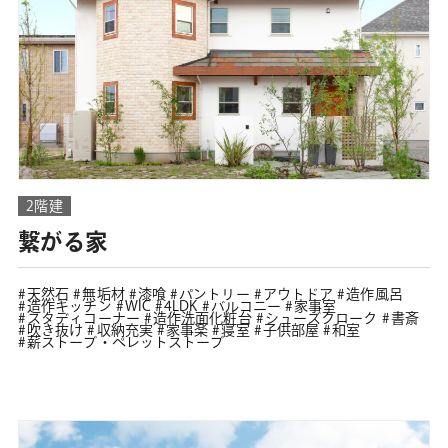
2階建
繋がる家
天然石
無垢材
漆喰
パントリー
アウトドア
造作風呂
造作キッチン
WIC
4LDK
バルコニー
家事室
スタディコーナー
造作洗面化粧台
シューズクローク
書斎
吹き抜け
収納充実
家事楽
寝室
子供部屋
和室
薪ストーブ・ペレットストーブ