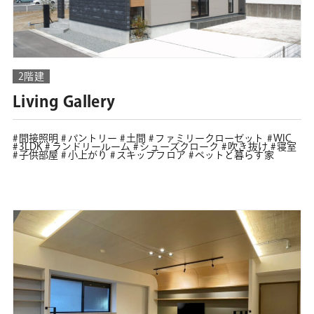
2階建
Living Gallery
間接照明
パントリー
土間
ファミリークローゼット
WIC
3LDK
ランドリールーム
シューズクローク
吹き抜け
寝室
子供部屋
小上がり
スキップフロア
ペットと暮らす家