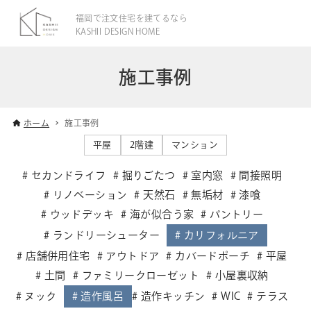
福岡で注文住宅を建てるなら
KASHII DESIGN HOME
施工事例
ホーム
施工事例
平屋
2階建
マンション
セカンドライフ
掘りごたつ
室内窓
間接照明
リノベーション
天然石
無垢材
漆喰
ウッドデッキ
海が似合う家
パントリー
ランドリーシューター
カリフォルニア
店舗併用住宅
アウトドア
カバードポーチ
平屋
土間
ファミリークローゼット
小屋裏収納
ヌック
造作風呂
造作キッチン
WIC
テラス