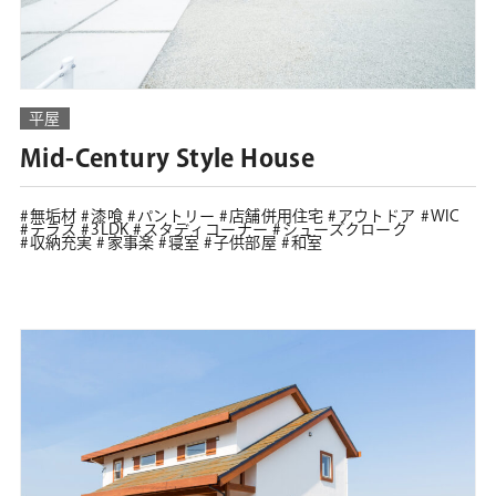
平屋
Mid-Century Style House
無垢材
漆喰
パントリー
店舗併用住宅
アウトドア
WIC
テラス
3LDK
スタディコーナー
シューズクローク
収納充実
家事楽
寝室
子供部屋
和室