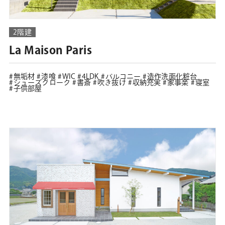
2階建
La Maison Paris
無垢材
漆喰
WIC
4LDK
バルコニー
造作洗面化粧台
シューズクローク
書斎
吹き抜け
収納充実
家事楽
寝室
子供部屋