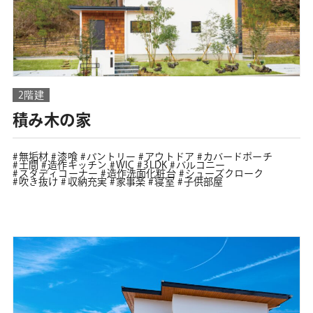
2階建
積み木の家
無垢材
漆喰
パントリー
アウトドア
カバードポーチ
土間
造作キッチン
WIC
3LDK
バルコニー
スタディコーナー
造作洗面化粧台
シューズクローク
吹き抜け
収納充実
家事楽
寝室
子供部屋