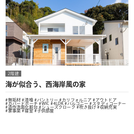
2階建
海が似合う、西海岸風の家
無垢材
漆喰
パントリー
カリフォルニア
アウトドア
カバードポーチ
WIC
4LDK
バルコニー
スタディコーナー
造作洗面化粧台
シューズクローク
吹き抜け
収納充実
家事楽
寝室
子供部屋