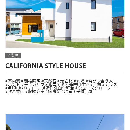
2階建
CALIFORNIA STYLE HOUSE
室内窓
間接照明
天然石
無垢材
漆喰
海が似合う家
パントリー
カリフォルニア
店舗併用住宅
土間
テラス
4LDK
バルコニー
造作洗面化粧台
シューズクローク
吹き抜け
収納充実
家事楽
寝室
子供部屋