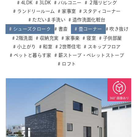
4LDK
3LDK
バルコニー
２階リビング
ランドリールーム
家事室
スタディコーナー
ただいま手洗い
造作洗面化粧台
シューズクローク
書斎
畳コーナー
吹き抜け
2階洗面
収納充実
家事楽
寝室
子供部屋
小上がり
和室
2世帯住宅
スキップフロア
ペットと暮らす家
薪ストーブ・ペレットストーブ
ロフト