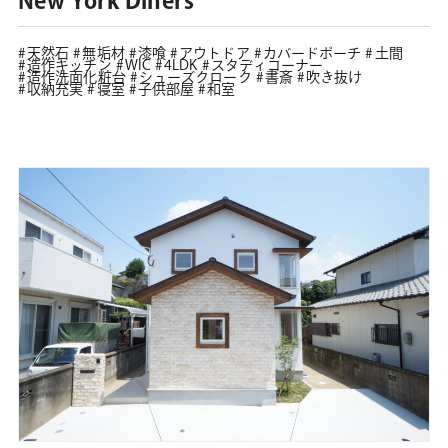
New York Diners
天然石
無垢材
漆喰
アウトドア
カバードポーチ
土間
造作キッチン
WIC
4LDK
スタディコーナー
造作洗面化粧台
シューズクローク
書斎
吹き抜け
収納充実
寝室
子供部屋
和室