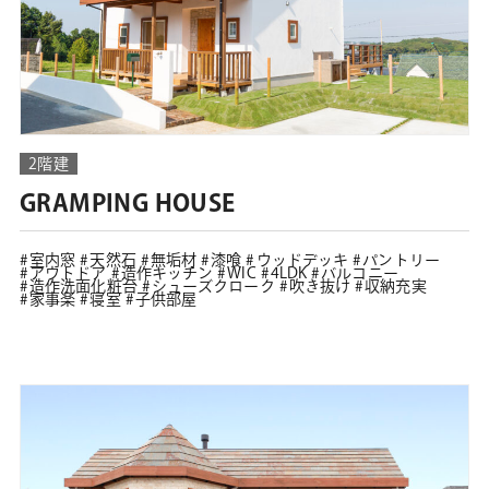
2階建
GRAMPING HOUSE
室内窓
天然石
無垢材
漆喰
ウッドデッキ
パントリー
アウトドア
造作キッチン
WIC
4LDK
バルコニー
造作洗面化粧台
シューズクローク
吹き抜け
収納充実
家事楽
寝室
子供部屋