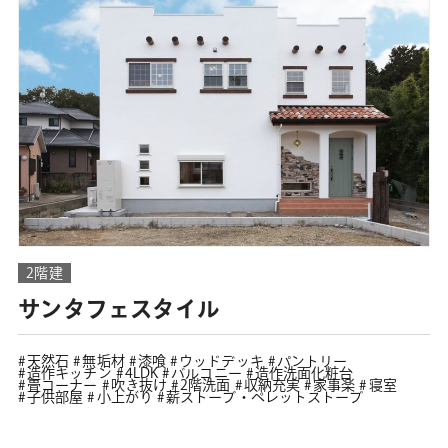
2階建
サンタフェスタイル
天然石
無垢材
漆喰
ウッドデッキ
パントリー
造作キッチン
4LDK
バルコニー
造作洗面化粧台
畳コーナー
吹き抜け
2階洗面
収納充実
家事楽
寝室
子供部屋
小上がり
薪ストーブ・ペレットストーブ