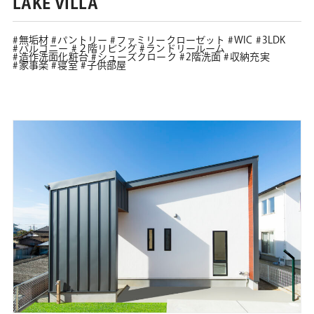
LAKE VILLA
無垢材
パントリー
ファミリークローゼット
WIC
3LDK
バルコニー
２階リビング
ランドリールーム
造作洗面化粧台
シューズクローク
2階洗面
収納充実
家事楽
寝室
子供部屋