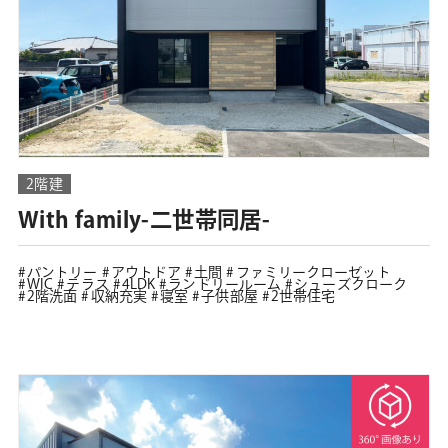
2階建
With family-二世帯同居-
パントリー
アウトドア
土間
ファミリークローゼット
WIC
テラス
4LDK
ランドリールーム
シューズクローク
2階洗面
収納充実
寝室
子供部屋
2世帯住宅