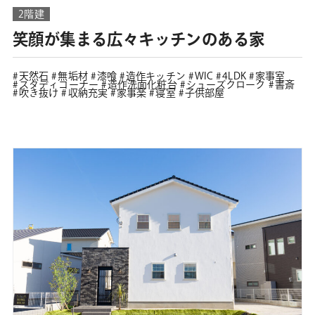
2階建
笑顔が集まる広々キッチンのある家
天然石
無垢材
漆喰
造作キッチン
WIC
4LDK
家事室
スタディコーナー
造作洗面化粧台
シューズクローク
書斎
吹き抜け
収納充実
家事楽
寝室
子供部屋