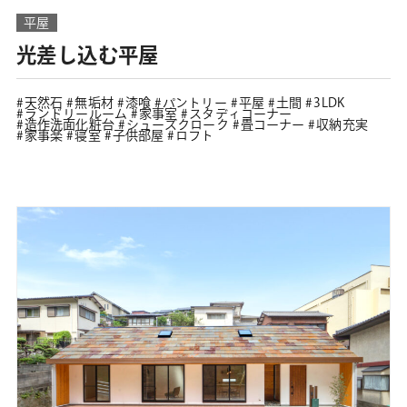
平屋
光差し込む平屋
天然石
無垢材
漆喰
パントリー
平屋
土間
3LDK
ランドリールーム
家事室
スタディコーナー
造作洗面化粧台
シューズクローク
畳コーナー
収納充実
家事楽
寝室
子供部屋
ロフト