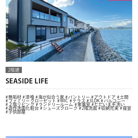
2階建
SEASIDE LIFE
無垢材
漆喰
海が似合う家
パントリー
アウトドア
土間
ファミリークローゼット
WIC
テラス
3LDK
バルコニー
２階リビング
ランドリールーム
家事室
ただいま手洗い
造作洗面化粧台
シューズクローク
2階洗面
収納充実
寝室
子供部屋