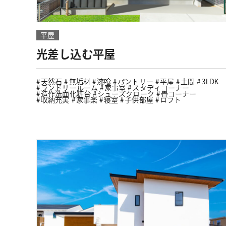
平屋
光差し込む平屋
天然石
無垢材
漆喰
パントリー
平屋
土間
3LDK
ランドリールーム
家事室
スタディコーナー
造作洗面化粧台
シューズクローク
畳コーナー
収納充実
家事楽
寝室
子供部屋
ロフト