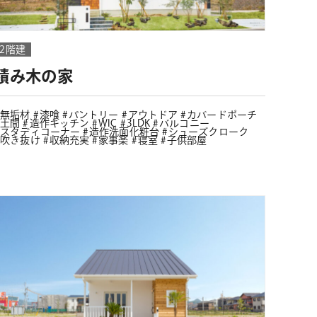
2階建
積み木の家
無垢材
漆喰
パントリー
アウトドア
カバードポーチ
土間
造作キッチン
WIC
3LDK
バルコニー
スタディコーナー
造作洗面化粧台
シューズクローク
吹き抜け
収納充実
家事楽
寝室
子供部屋