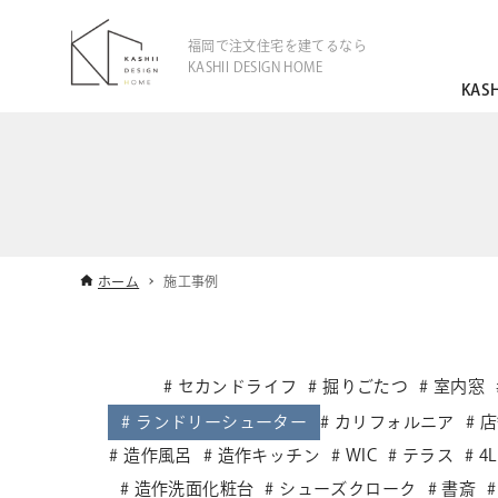
福岡で注文住宅を建てるなら
KASHII DESIGN HOME
KAS
ホーム
施工事例
セカンドライフ
掘りごたつ
室内窓
ランドリーシューター
カリフォルニア
店
造作風呂
造作キッチン
WIC
テラス
4
造作洗面化粧台
シューズクローク
書斎