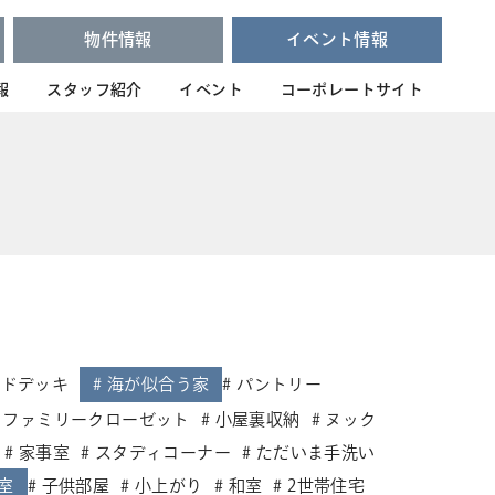
物件情報
イベント情報
報
スタッフ紹介
イベント
コーポレートサイト
ッドデッキ
海が似合う家
パントリー
ファミリークローゼット
小屋裏収納
ヌック
家事室
スタディコーナー
ただいま手洗い
室
子供部屋
小上がり
和室
2世帯住宅