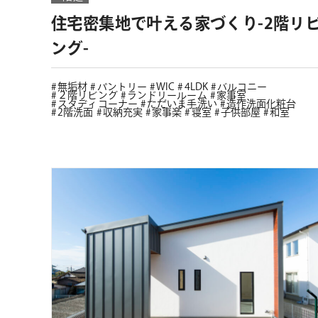
住宅密集地で叶える家づくり-2階リ
ング-
無垢材
パントリー
WIC
4LDK
バルコニー
２階リビング
ランドリールーム
家事室
スタディコーナー
ただいま手洗い
造作洗面化粧台
2階洗面
収納充実
家事楽
寝室
子供部屋
和室