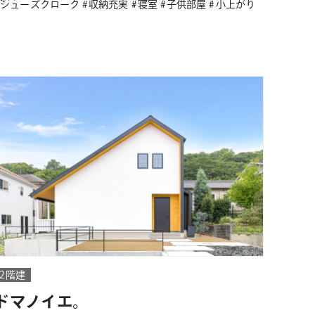
シューズクローク
収納充実
寝室
子供部屋
小上がり
2階建
ドマノイエ。