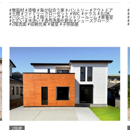
無垢材
漆喰
海が似合う家
パントリー
アウトドア
土間
ファミリークローゼット
WIC
テラス
3LDK
バルコニー
２階リビング
ランドリールーム
家事室
ただいま手洗い
造作洗面化粧台
シューズクローク
2階洗面
収納充実
寝室
子供部屋
2階建