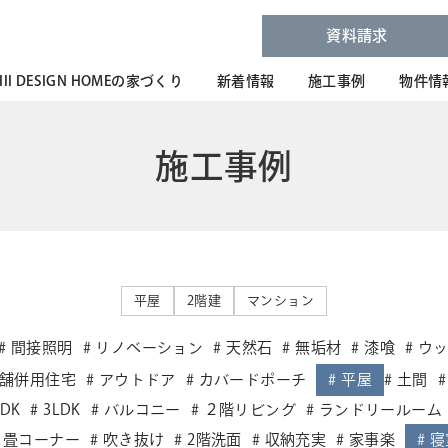
資料請求
HII DESIGN HOMEの家づくり
新着情報
施工事例
物件情
施工事例
平屋
2階建
マンション
間接照明
リノベーション
天然石
無垢材
漆喰
ウ
舗併用住宅
アウトドア
カバードポーチ
平屋
土間
LDK
3LDK
バルコニー
２階リビング
ランドリールーム
畳コーナー
吹き抜け
2階洗面
収納充実
家事楽
寝