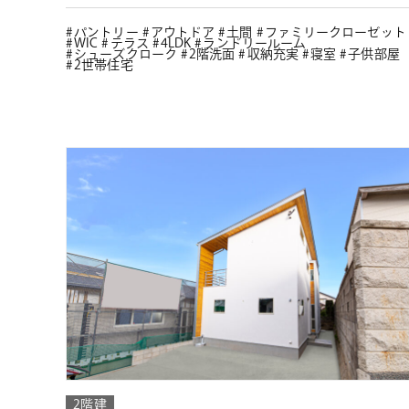
パントリー
アウトドア
土間
ファミリークローゼット
WIC
テラス
4LDK
ランドリールーム
シューズクローク
2階洗面
収納充実
寝室
子供部屋
2世帯住宅
2階建