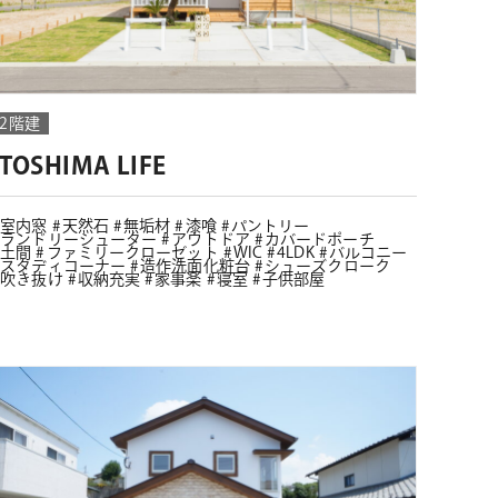
2階建
ITOSHIMA LIFE
室内窓
天然石
無垢材
漆喰
パントリー
ランドリーシューター
アウトドア
カバードポーチ
土間
ファミリークローゼット
WIC
4LDK
バルコニー
スタディコーナー
造作洗面化粧台
シューズクローク
吹き抜け
収納充実
家事楽
寝室
子供部屋