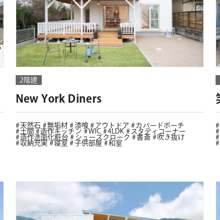
2階建
New York Diners
天然石
無垢材
漆喰
アウトドア
カバードポーチ
土間
造作キッチン
WIC
4LDK
スタディコーナー
造作洗面化粧台
シューズクローク
書斎
吹き抜け
収納充実
寝室
子供部屋
和室