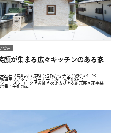
2階建
笑顔が集まる広々キッチンのある家
天然石
無垢材
漆喰
造作キッチン
WIC
4LDK
家事室
スタディコーナー
造作洗面化粧台
シューズクローク
書斎
吹き抜け
収納充実
家事楽
寝室
子供部屋