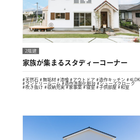
2階建
家族が集まるスタディーコーナー
天然石
無垢材
漆喰
アウトドア
造作キッチン
4LDK
ランドリールーム
造作洗面化粧台
シューズクローク
吹き抜け
収納充実
家事楽
寝室
子供部屋
和室