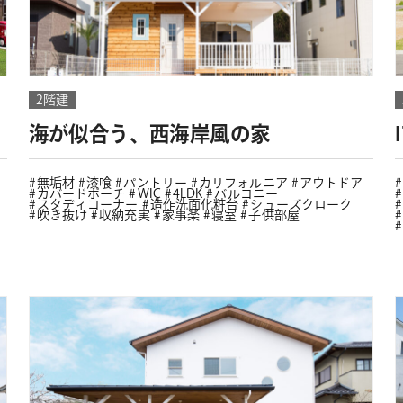
2階建
海が似合う、西海岸風の家
無垢材
漆喰
パントリー
カリフォルニア
アウトドア
カバードポーチ
WIC
4LDK
バルコニー
スタディコーナー
造作洗面化粧台
シューズクローク
吹き抜け
収納充実
家事楽
寝室
子供部屋