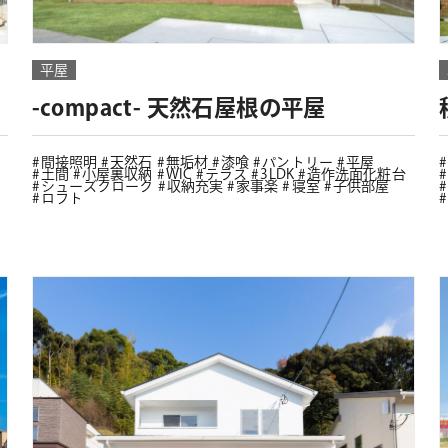
平屋
-compact- 天然石屋根の平屋
間接照明
天然石
無垢材
漆喰
パントリー
平屋
土間
小屋裏収納
WIC
テラス
3LDK
造作洗面化粧台
シューズクローク
収納充実
家事楽
寝室
子供部屋
ロフト