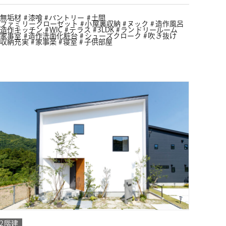
無垢材
漆喰
パントリー
土間
ファミリークローゼット
小屋裏収納
ヌック
造作風呂
造作キッチン
WIC
テラス
3LDK
ランドリールーム
家事室
造作洗面化粧台
シューズクローク
吹き抜け
収納充実
家事楽
寝室
子供部屋
2階建