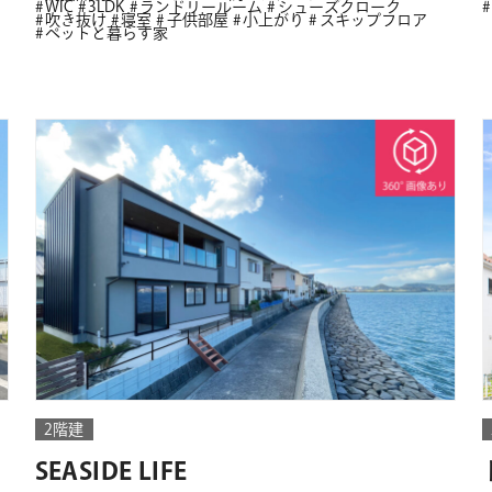
WIC
3LDK
ランドリールーム
シューズクローク
吹き抜け
寝室
子供部屋
小上がり
スキップフロア
ペットと暮らす家
2階建
SEASIDE LIFE