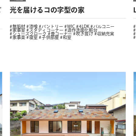
ビ
光を届けるコの字型の家
無垢材
漆喰
パントリー
WIC
4LDK
バルコニー
家事室
スタディコーナー
造作洗面化粧台
シューズクローク
畳コーナー
吹き抜け
収納充実
家事楽
寝室
子供部屋
和室