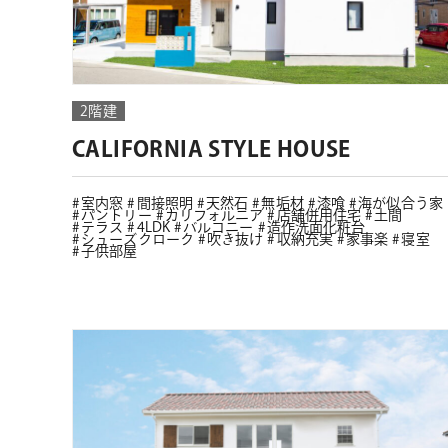
2階建
CALIFORNIA STYLE HOUSE
室内窓
間接照明
天然石
無垢材
漆喰
海が似合う家
パントリー
カリフォルニア
店舗併用住宅
土間
テラス
4LDK
バルコニー
造作洗面化粧台
シューズクローク
吹き抜け
収納充実
家事楽
寝室
子供部屋