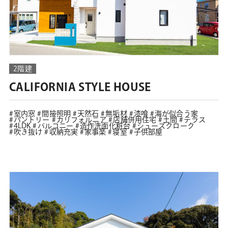
2階建
CALIFORNIA STYLE HOUSE
室内窓
間接照明
天然石
無垢材
漆喰
海が似合う家
パントリー
カリフォルニア
店舗併用住宅
土間
テラス
4LDK
バルコニー
造作洗面化粧台
シューズクローク
吹き抜け
収納充実
家事楽
寝室
子供部屋