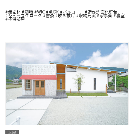
無垢材
漆喰
WIC
4LDK
バルコニー
造作洗面化粧台
シューズクローク
書斎
吹き抜け
収納充実
家事楽
寝室
子供部屋
平屋