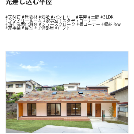
光差し込む平屋
天然石
無垢材
漆喰
パントリー
平屋
土間
3LDK
ランドリールーム
家事室
スタディコーナー
造作洗面化粧台
シューズクローク
畳コーナー
収納充実
家事楽
寝室
子供部屋
ロフト