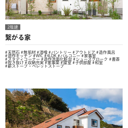
2階建
繋がる家
天然石
無垢材
漆喰
パントリー
アウトドア
造作風呂
造作キッチン
WIC
4LDK
バルコニー
家事室
スタディコーナー
造作洗面化粧台
シューズクローク
書斎
吹き抜け
収納充実
家事楽
寝室
子供部屋
和室
薪ストーブ・ペレットストーブ