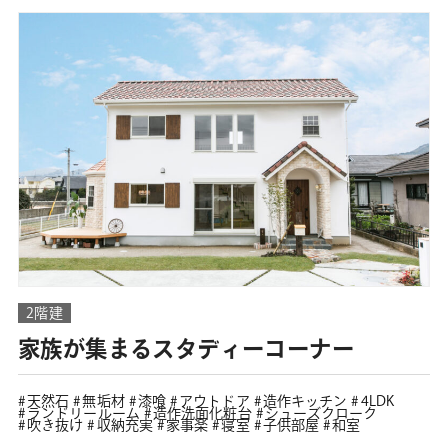
2階建
家族が集まるスタディーコーナー
天然石
無垢材
漆喰
アウトドア
造作キッチン
4LDK
ランドリールーム
造作洗面化粧台
シューズクローク
吹き抜け
収納充実
家事楽
寝室
子供部屋
和室