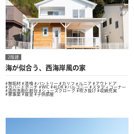
2階建
海が似合う、西海岸風の家
無垢材
漆喰
パントリー
カリフォルニア
アウトドア
カバードポーチ
WIC
4LDK
バルコニー
スタディコーナー
造作洗面化粧台
シューズクローク
吹き抜け
収納充実
家事楽
寝室
子供部屋