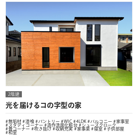
2階建
光を届けるコの字型の家
無垢材
漆喰
パントリー
WIC
4LDK
バルコニー
家事室
スタディコーナー
造作洗面化粧台
シューズクローク
畳コーナー
吹き抜け
収納充実
家事楽
寝室
子供部屋
和室