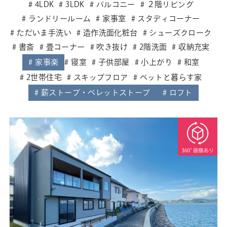
4LDK
3LDK
バルコニー
２階リビング
ランドリールーム
家事室
スタディコーナー
ただいま手洗い
造作洗面化粧台
シューズクローク
書斎
畳コーナー
吹き抜け
2階洗面
収納充実
家事楽
寝室
子供部屋
小上がり
和室
2世帯住宅
スキップフロア
ペットと暮らす家
薪ストーブ・ペレットストーブ
ロフト