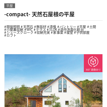
平屋
-compact- 天然石屋根の平屋
間接照明
天然石
無垢材
漆喰
パントリー
平屋
土間
小屋裏収納
WIC
テラス
3LDK
造作洗面化粧台
シューズクローク
収納充実
家事楽
寝室
子供部屋
ロフト