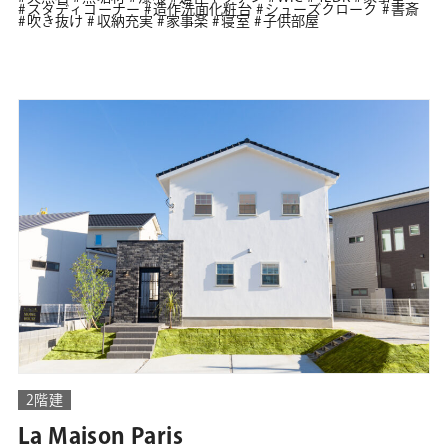
スタディコーナー
造作洗面化粧台
シューズクローク
書斎
吹き抜け
収納充実
家事楽
寝室
子供部屋
2階建
La Maison Paris