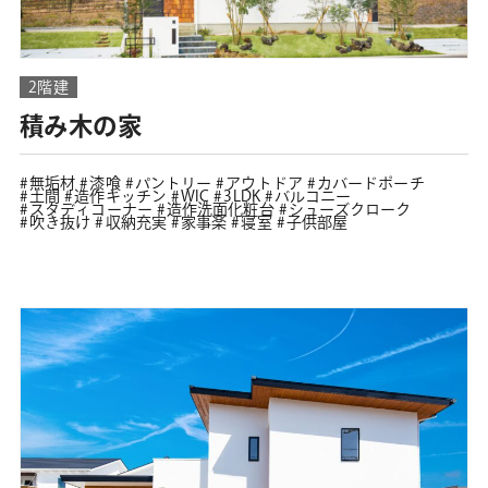
2階建
積み木の家
無垢材
漆喰
パントリー
アウトドア
カバードポーチ
土間
造作キッチン
WIC
3LDK
バルコニー
スタディコーナー
造作洗面化粧台
シューズクローク
吹き抜け
収納充実
家事楽
寝室
子供部屋