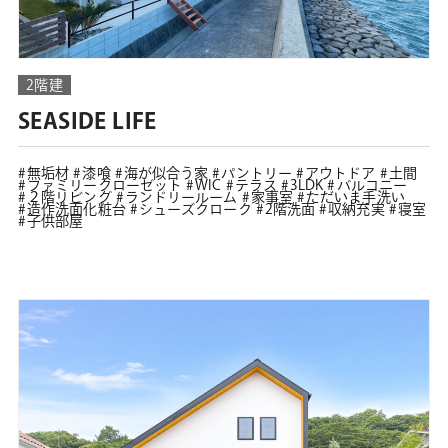
2階建
SEASIDE LIFE
無垢材
漆喰
海が似合う家
パントリー
アウトドア
土間
ファミリークローゼット
WIC
テラス
3LDK
バルコニー
２階リビング
ランドリールーム
家事室
ただいま手洗い
造作洗面化粧台
シューズクローク
2階洗面
収納充実
寝室
子供部屋