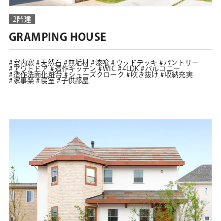
2階建
GRAMPING HOUSE
室内窓
天然石
無垢材
漆喰
ウッドデッキ
パントリー
アウトドア
造作キッチン
WIC
4LDK
バルコニー
造作洗面化粧台
シューズクローク
吹き抜け
収納充実
家事楽
寝室
子供部屋