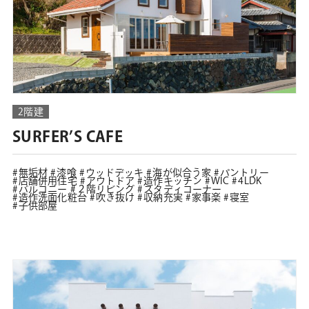
2階建
SURFER’S CAFE
無垢材
漆喰
ウッドデッキ
海が似合う家
パントリー
店舗併用住宅
アウトドア
造作キッチン
WIC
4LDK
バルコニー
２階リビング
スタディコーナー
造作洗面化粧台
吹き抜け
収納充実
家事楽
寝室
子供部屋