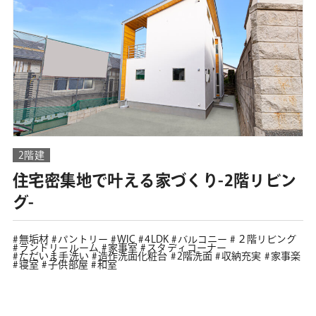
2階建
住宅密集地で叶える家づくり-2階リビン
グ-
無垢材
パントリー
WIC
4LDK
バルコニー
２階リビング
ランドリールーム
家事室
スタディコーナー
ただいま手洗い
造作洗面化粧台
2階洗面
収納充実
家事楽
寝室
子供部屋
和室