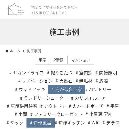
福岡で注文住宅を建てるなら
KASHII DESIGN HOME
施工事例
ホーム
施工事例
平屋
2階建
マンション
セカンドライフ
掘りごたつ
室内窓
間接照明
リノベーション
天然石
無垢材
漆喰
ウッドデッキ
海が似合う家
パントリー
ランドリーシューター
カリフォルニア
店舗併用住宅
アウトドア
カバードポーチ
平屋
土間
ファミリークローゼット
小屋裏収納
ヌック
造作風呂
造作キッチン
WIC
テラス