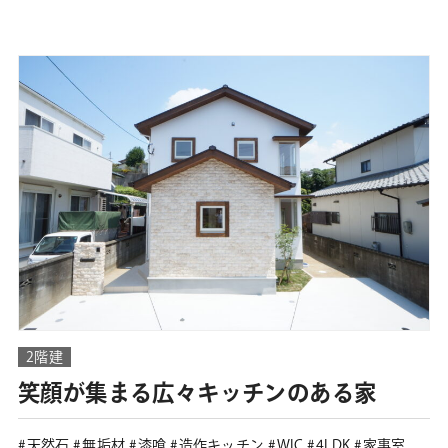
2階建
笑顔が集まる広々キッチンのある家
天然石
無垢材
漆喰
造作キッチン
WIC
4LDK
家事室