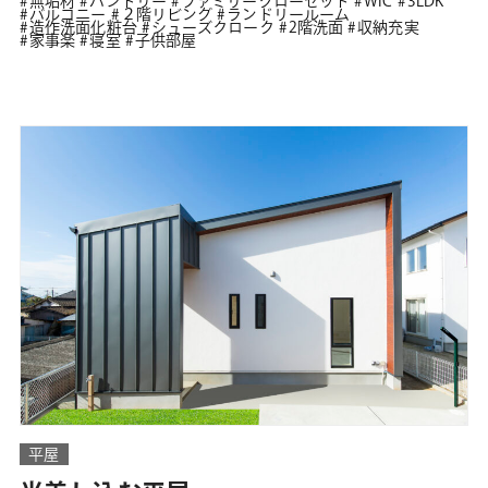
無垢材
パントリー
ファミリークローゼット
WIC
3LDK
バルコニー
２階リビング
ランドリールーム
造作洗面化粧台
シューズクローク
2階洗面
収納充実
家事楽
寝室
子供部屋
平屋