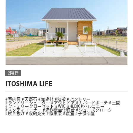
2階建
ITOSHIMA LIFE
室内窓
天然石
無垢材
漆喰
パントリー
ランドリーシューター
アウトドア
カバードポーチ
土間
ファミリークローゼット
WIC
4LDK
バルコニー
スタディコーナー
造作洗面化粧台
シューズクローク
吹き抜け
収納充実
家事楽
寝室
子供部屋