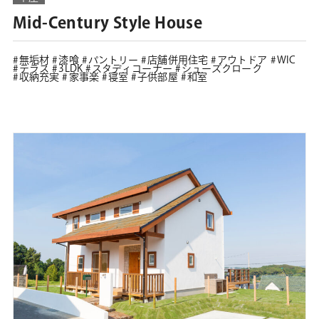
Mid-Century Style House
無垢材
漆喰
パントリー
店舗併用住宅
アウトドア
WIC
テラス
3LDK
スタディコーナー
シューズクローク
収納充実
家事楽
寝室
子供部屋
和室