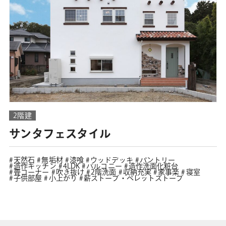
2階建
サンタフェスタイル
天然石
無垢材
漆喰
ウッドデッキ
パントリー
造作キッチン
4LDK
バルコニー
造作洗面化粧台
畳コーナー
吹き抜け
2階洗面
収納充実
家事楽
寝室
子供部屋
小上がり
薪ストーブ・ペレットストーブ