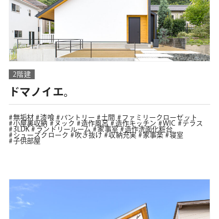
2階建
ドマノイエ。
無垢材
漆喰
パントリー
土間
ファミリークローゼット
小屋裏収納
ヌック
造作風呂
造作キッチン
WIC
テラス
3LDK
ランドリールーム
家事室
造作洗面化粧台
シューズクローク
吹き抜け
収納充実
家事楽
寝室
子供部屋