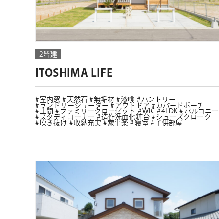
2階建
ITOSHIMA LIFE
室内窓
天然石
無垢材
漆喰
パントリー
ランドリーシューター
アウトドア
カバードポーチ
土間
ファミリークローゼット
WIC
4LDK
バルコニー
スタディコーナー
造作洗面化粧台
シューズクローク
吹き抜け
収納充実
家事楽
寝室
子供部屋