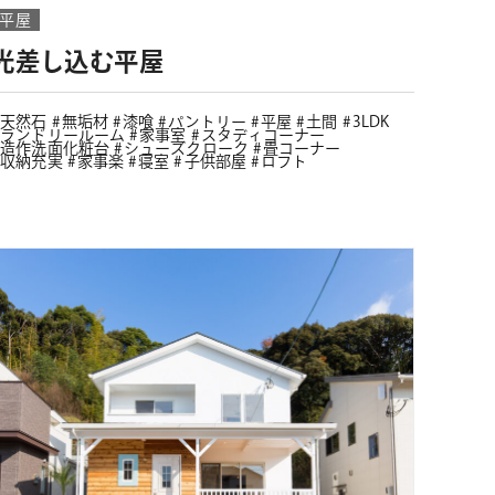
平屋
光差し込む平屋
天然石
無垢材
漆喰
パントリー
平屋
土間
3LDK
ランドリールーム
家事室
スタディコーナー
造作洗面化粧台
シューズクローク
畳コーナー
収納充実
家事楽
寝室
子供部屋
ロフト