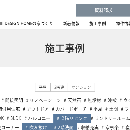
資料請求
HII DESIGN HOMEの家づくり
新着情報
施工事例
物件情
施工事例
平屋
2階建
マンション
間接照明
リノベーション
天然石
無垢材
漆喰
ウ
舗併用住宅
アウトドア
カバードポーチ
平屋
土間
フ
DK
3LDK
バルコニー
２階リビング
ランドリールー
畳コーナー
吹き抜け
2階洗面
収納充実
家事楽
寝