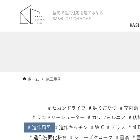
福岡で注文住宅を建てるなら
KASHII DESIGN HOME
KAS
ホーム
施工事例
セカンドライフ
掘りごたつ
室内窓
ランドリーシューター
カリフォルニア
店
造作風呂
造作キッチン
WIC
テラス
4L
造作洗面化粧台
シューズクローク
書斎