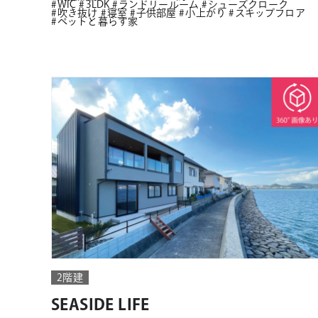
WIC
3LDK
ランドリールーム
シューズクローク
吹き抜け
寝室
子供部屋
小上がり
スキップフロア
ペットと暮らす家
2階建
SEASIDE LIFE