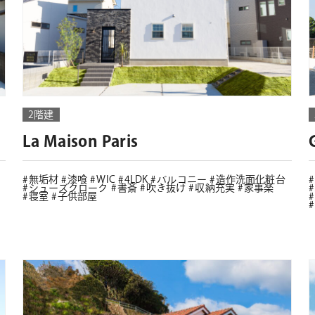
2階建
La Maison Paris
無垢材
漆喰
WIC
4LDK
バルコニー
造作洗面化粧台
シューズクローク
書斎
吹き抜け
収納充実
家事楽
寝室
子供部屋