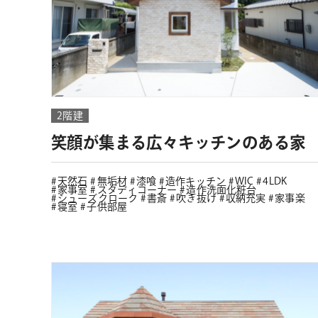
2階建
笑顔が集まる広々キッチンのある家
天然石
無垢材
漆喰
造作キッチン
WIC
4LDK
家事室
スタディコーナー
造作洗面化粧台
シューズクローク
書斎
吹き抜け
収納充実
家事楽
寝室
子供部屋