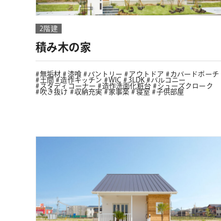
2階建
積み木の家
無垢材
漆喰
パントリー
アウトドア
カバードポーチ
土間
造作キッチン
WIC
3LDK
バルコニー
スタディコーナー
造作洗面化粧台
シューズクローク
吹き抜け
収納充実
家事楽
寝室
子供部屋