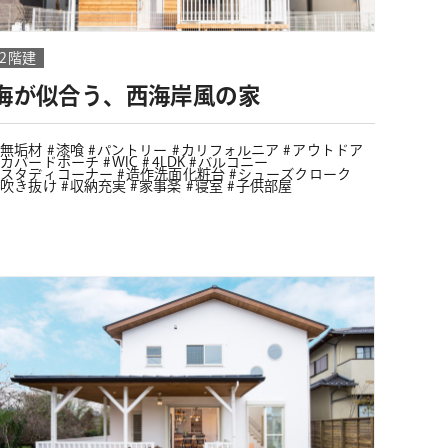
2階建
海が似合う、西海岸風の家
無垢材
漆喰
パントリー
カリフォルニア
アウトドア
カバードポーチ
WIC
4LDK
バルコニー
スタディコーナー
造作洗面化粧台
シューズクローク
吹き抜け
収納充実
家事楽
寝室
子供部屋