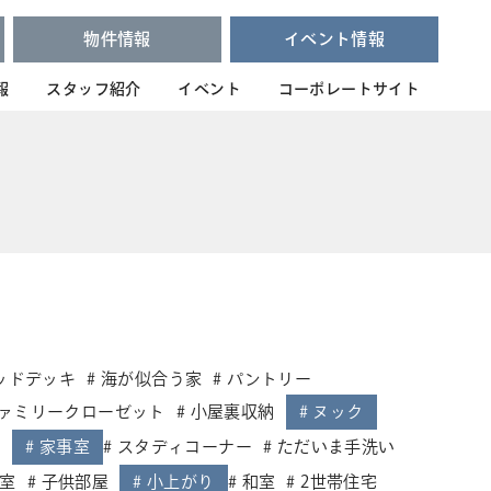
物件情報
イベント情報
報
スタッフ紹介
イベント
コーポレートサイト
ッドデッキ
海が似合う家
パントリー
ァミリークローゼット
小屋裏収納
ヌック
ム
家事室
スタディコーナー
ただいま手洗い
室
子供部屋
小上がり
和室
2世帯住宅