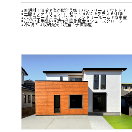
無垢材
漆喰
海が似合う家
パントリー
アウトドア
土間
ファミリークローゼット
WIC
テラス
3LDK
バルコニー
２階リビング
ランドリールーム
家事室
ただいま手洗い
造作洗面化粧台
シューズクローク
2階洗面
収納充実
寝室
子供部屋