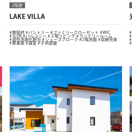
2階建
LAKE VILLA
無垢材
パントリー
ファミリークローゼット
WIC
3LDK
バルコニー
２階リビング
ランドリールーム
造作洗面化粧台
シューズクローク
2階洗面
収納充実
家事楽
寝室
子供部屋