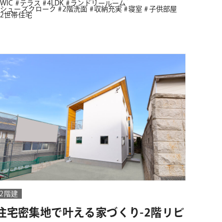
WIC
テラス
4LDK
ランドリールーム
シューズクローク
2階洗面
収納充実
寝室
子供部屋
2世帯住宅
2階建
住宅密集地で叶える家づくり-2階リビ