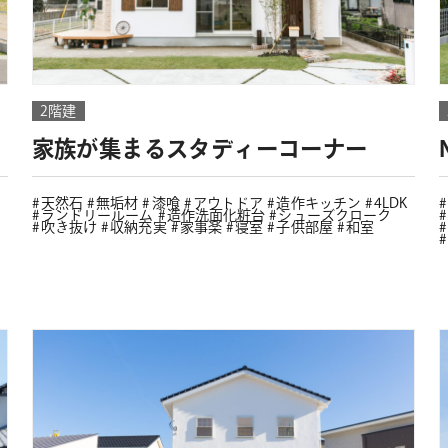
2階建
家族が集まるスタディーコーナー
天然石
無垢材
漆喰
アウトドア
造作キッチン
4LDK
ランドリールーム
造作洗面化粧台
シューズクローク
吹き抜け
収納充実
家事楽
寝室
子供部屋
和室