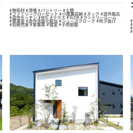
無垢材
漆喰
パントリー
土間
ファミリークローゼット
小屋裏収納
ヌック
造作風呂
造作キッチン
WIC
テラス
3LDK
ランドリールーム
家事室
造作洗面化粧台
シューズクローク
吹き抜け
収納充実
家事楽
寝室
子供部屋