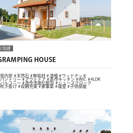
2階建
GRAMPING HOUSE
室内窓
天然石
無垢材
漆喰
ウッドデッキ
パントリー
アウトドア
造作キッチン
WIC
4LDK
バルコニー
造作洗面化粧台
シューズクローク
吹き抜け
収納充実
家事楽
寝室
子供部屋