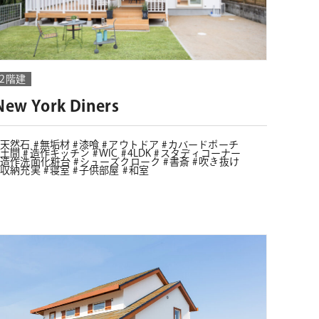
2階建
New York Diners
天然石
無垢材
漆喰
アウトドア
カバードポーチ
土間
造作キッチン
WIC
4LDK
スタディコーナー
造作洗面化粧台
シューズクローク
書斎
吹き抜け
収納充実
寝室
子供部屋
和室