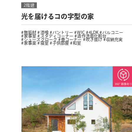
2階建
光を届けるコの字型の家
無垢材
漆喰
パントリー
WIC
4LDK
バルコニー
家事室
スタディコーナー
造作洗面化粧台
シューズクローク
畳コーナー
吹き抜け
収納充実
家事楽
寝室
子供部屋
和室