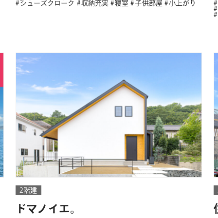
シューズクローク
収納充実
寝室
子供部屋
小上がり
2階建
ドマノイエ。