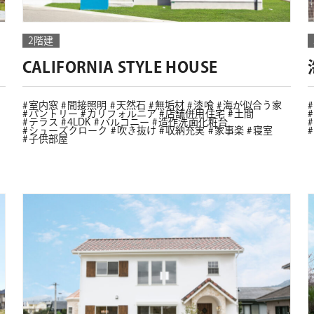
2階建
CALIFORNIA STYLE HOUSE
室内窓
間接照明
天然石
無垢材
漆喰
海が似合う家
パントリー
カリフォルニア
店舗併用住宅
土間
テラス
4LDK
バルコニー
造作洗面化粧台
シューズクローク
吹き抜け
収納充実
家事楽
寝室
子供部屋