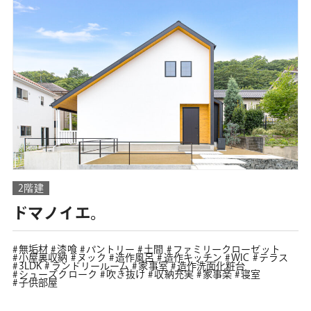
2階建
ドマノイエ。
無垢材
漆喰
パントリー
土間
ファミリークローゼット
小屋裏収納
ヌック
造作風呂
造作キッチン
WIC
テラス
3LDK
ランドリールーム
家事室
造作洗面化粧台
シューズクローク
吹き抜け
収納充実
家事楽
寝室
子供部屋