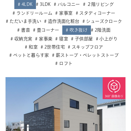
4LDK
3LDK
バルコニー
２階リビング
ランドリールーム
家事室
スタディコーナー
ただいま手洗い
造作洗面化粧台
シューズクローク
書斎
畳コーナー
吹き抜け
2階洗面
収納充実
家事楽
寝室
子供部屋
小上がり
和室
2世帯住宅
スキップフロア
ペットと暮らす家
薪ストーブ・ペレットストーブ
ロフト