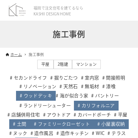
福岡で注文住宅を建てるなら
KASHII DESIGN HOME
施工事例
ホーム
施工事例
平屋
2階建
マンション
セカンドライフ
掘りごたつ
室内窓
間接照明
リノベーション
天然石
無垢材
漆喰
ウッドデッキ
海が似合う家
パントリー
ランドリーシューター
カリフォルニア
店舗併用住宅
アウトドア
カバードポーチ
平屋
土間
ファミリークローゼット
小屋裏収納
ヌック
造作風呂
造作キッチン
WIC
テラス