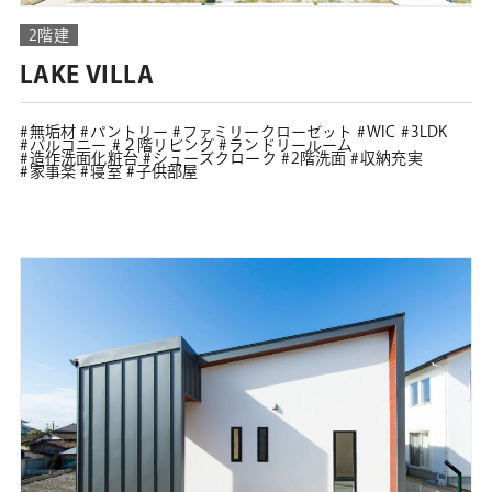
2階建
LAKE VILLA
無垢材
パントリー
ファミリークローゼット
WIC
3LDK
バルコニー
２階リビング
ランドリールーム
造作洗面化粧台
シューズクローク
2階洗面
収納充実
家事楽
寝室
子供部屋