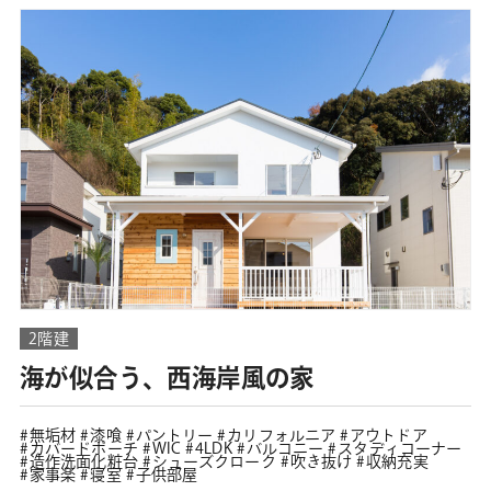
2階建
海が似合う、西海岸風の家
無垢材
漆喰
パントリー
カリフォルニア
アウトドア
カバードポーチ
WIC
4LDK
バルコニー
スタディコーナー
造作洗面化粧台
シューズクローク
吹き抜け
収納充実
家事楽
寝室
子供部屋