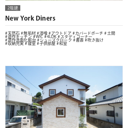
2階建
New York Diners
天然石
無垢材
漆喰
アウトドア
カバードポーチ
土間
造作キッチン
WIC
4LDK
スタディコーナー
造作洗面化粧台
シューズクローク
書斎
吹き抜け
収納充実
寝室
子供部屋
和室