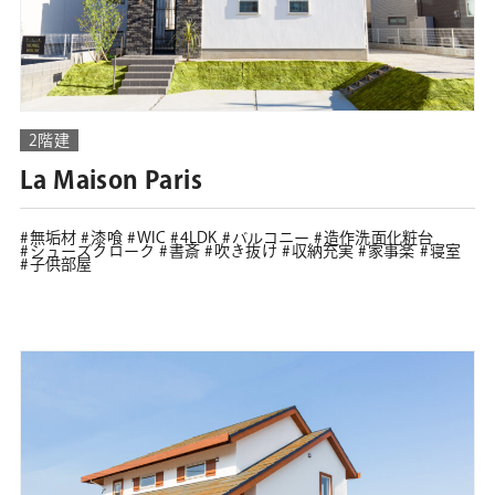
2階建
La Maison Paris
無垢材
漆喰
WIC
4LDK
バルコニー
造作洗面化粧台
シューズクローク
書斎
吹き抜け
収納充実
家事楽
寝室
子供部屋