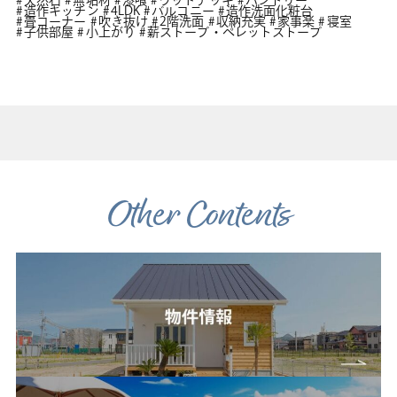
天然石
無垢材
漆喰
ウッドデッキ
パントリー
造作キッチン
4LDK
バルコニー
造作洗面化粧台
畳コーナー
吹き抜け
2階洗面
収納充実
家事楽
寝室
子供部屋
小上がり
薪ストーブ・ペレットストーブ
Other Contents