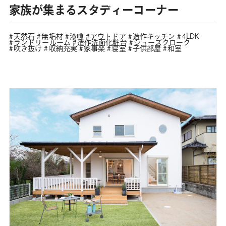
家族が集まるスタディーコーナー
天然石
無垢材
漆喰
アウトドア
造作キッチン
4LDK
ランドリールーム
造作洗面化粧台
シューズクローク
吹き抜け
収納充実
家事楽
寝室
子供部屋
和室