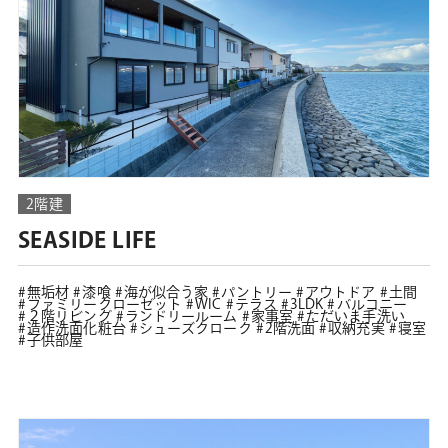
2階建
SEASIDE LIFE
無垢材
漆喰
海が似合う家
パントリー
アウトドア
土間
ファミリークローゼット
WIC
テラス
3LDK
バルコニー
２階リビング
ランドリールーム
家事室
ただいま手洗い
造作洗面化粧台
シューズクローク
2階洗面
収納充実
寝室
子供部屋