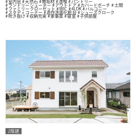
室内窓
天然石
無垢材
漆喰
パントリー
ランドリーシューター
アウトドア
カバードポーチ
土間
ファミリークローゼット
WIC
4LDK
バルコニー
スタディコーナー
造作洗面化粧台
シューズクローク
吹き抜け
収納充実
家事楽
寝室
子供部屋
2階建