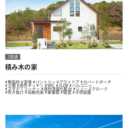
2階建
積み木の家
無垢材
漆喰
パントリー
アウトドア
カバードポーチ
土間
造作キッチン
WIC
3LDK
バルコニー
スタディコーナー
造作洗面化粧台
シューズクローク
吹き抜け
収納充実
家事楽
寝室
子供部屋