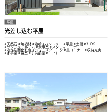
平屋
光差し込む平屋
天然石
無垢材
漆喰
パントリー
平屋
土間
3LDK
ランドリールーム
家事室
スタディコーナー
造作洗面化粧台
シューズクローク
畳コーナー
収納充実
家事楽
寝室
子供部屋
ロフト