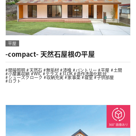
平屋
-compact- 天然石屋根の平屋
間接照明
天然石
無垢材
漆喰
パントリー
平屋
土間
小屋裏収納
WIC
テラス
3LDK
造作洗面化粧台
シューズクローク
収納充実
家事楽
寝室
子供部屋
ロフト