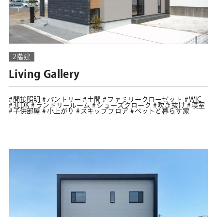
2階建
Living Gallery
間接照明
パントリー
土間
ファミリークローゼット
WIC
3LDK
ランドリールーム
シューズクローク
吹き抜け
寝室
子供部屋
小上がり
スキップフロア
ペットと暮らす家