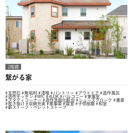
2階建
繋がる家
天然石
無垢材
漆喰
パントリー
アウトドア
造作風呂
造作キッチン
WIC
4LDK
バルコニー
家事室
スタディコーナー
造作洗面化粧台
シューズクローク
書斎
吹き抜け
収納充実
家事楽
寝室
子供部屋
和室
薪ストーブ・ペレットストーブ