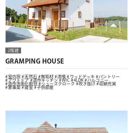
2階建
GRAMPING HOUSE
室内窓
天然石
無垢材
漆喰
ウッドデッキ
パントリー
アウトドア
造作キッチン
WIC
4LDK
バルコニー
造作洗面化粧台
シューズクローク
吹き抜け
収納充実
家事楽
寝室
子供部屋