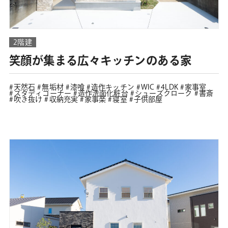
2階建
笑顔が集まる広々キッチンのある家
天然石
無垢材
漆喰
造作キッチン
WIC
4LDK
家事室
スタディコーナー
造作洗面化粧台
シューズクローク
書斎
吹き抜け
収納充実
家事楽
寝室
子供部屋