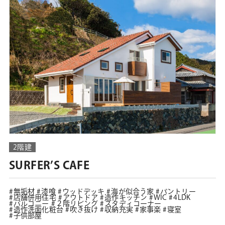
2階建
SURFER’S CAFE
無垢材
漆喰
ウッドデッキ
海が似合う家
パントリー
店舗併用住宅
アウトドア
造作キッチン
WIC
4LDK
バルコニー
２階リビング
スタディコーナー
造作洗面化粧台
吹き抜け
収納充実
家事楽
寝室
子供部屋