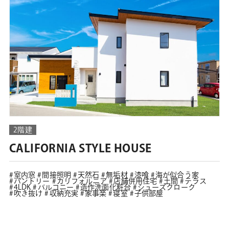
2階建
CALIFORNIA STYLE HOUSE
室内窓
間接照明
天然石
無垢材
漆喰
海が似合う家
パントリー
カリフォルニア
店舗併用住宅
土間
テラス
4LDK
バルコニー
造作洗面化粧台
シューズクローク
吹き抜け
収納充実
家事楽
寝室
子供部屋