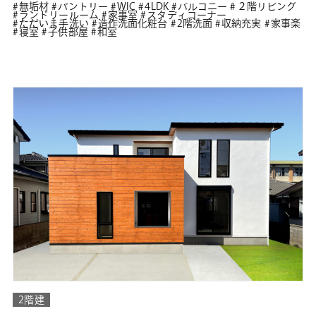
無垢材
パントリー
WIC
4LDK
バルコニー
２階リビング
ランドリールーム
家事室
スタディコーナー
ただいま手洗い
造作洗面化粧台
2階洗面
収納充実
家事楽
寝室
子供部屋
和室
2階建