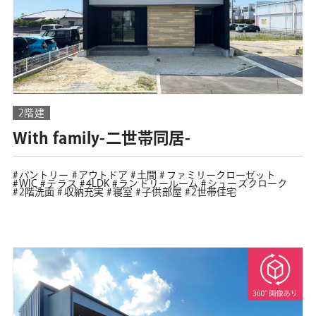
2階建
With family-二世帯同居-
パントリー
アウトドア
土間
ファミリークローゼット
WIC
テラス
4LDK
ランドリールーム
シューズクローク
2階洗面
収納充実
寝室
子供部屋
2世帯住宅