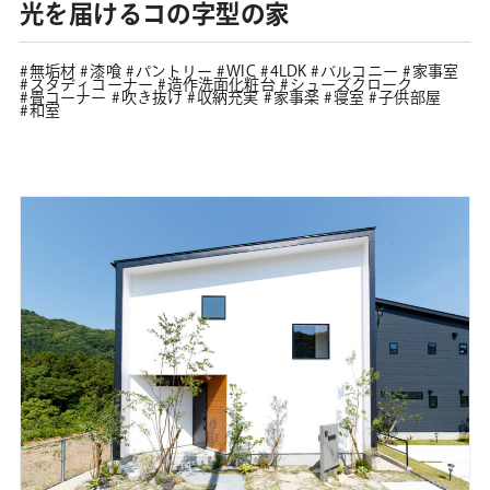
光を届けるコの字型の家
無垢材
漆喰
パントリー
WIC
4LDK
バルコニー
家事室
スタディコーナー
造作洗面化粧台
シューズクローク
畳コーナー
吹き抜け
収納充実
家事楽
寝室
子供部屋
和室