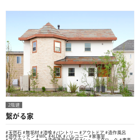
2階建
繋がる家
天然石
無垢材
漆喰
パントリー
アウトドア
造作風呂
造作キッチン
WIC
4LDK
バルコニー
家事室
スタディコーナー
造作洗面化粧台
シューズクローク
書斎