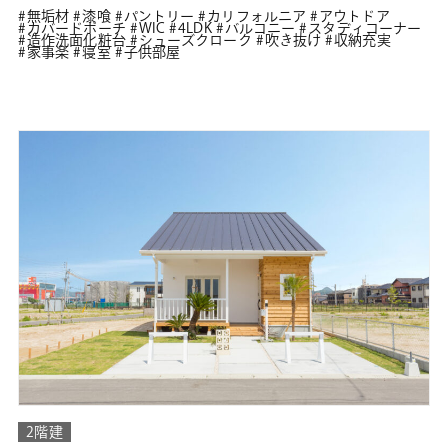
無垢材
漆喰
パントリー
カリフォルニア
アウトドア
カバードポーチ
WIC
4LDK
バルコニー
スタディコーナー
造作洗面化粧台
シューズクローク
吹き抜け
収納充実
家事楽
寝室
子供部屋
2階建