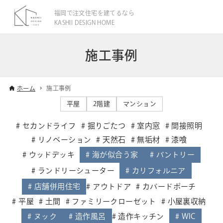
福岡で注文住宅を建てるなら
KASHII DESIGN HOME
施工事例
ホーム
施工事例
平屋
2階建
マンション
セカンドライフ
掘りごたつ
室内窓
間接照明
リノベーション
天然石
無垢材
漆喰
ウッドデッキ
海が似合う家
パントリー
ランドリーシューター
カリフォルニア
店舗併用住宅
アウトドア
カバードポーチ
平屋
土間
ファミリークローゼット
小屋裏収納
ヌック
造作風呂
造作キッチン
WIC