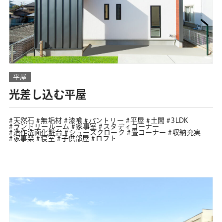
平屋
光差し込む平屋
天然石
無垢材
漆喰
パントリー
平屋
土間
3LDK
ランドリールーム
家事室
スタディコーナー
造作洗面化粧台
シューズクローク
畳コーナー
収納充実
家事楽
寝室
子供部屋
ロフト