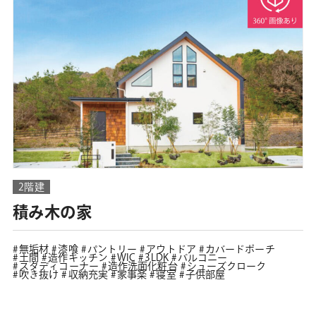
2階建
積み木の家
無垢材
漆喰
パントリー
アウトドア
カバードポーチ
土間
造作キッチン
WIC
3LDK
バルコニー
スタディコーナー
造作洗面化粧台
シューズクローク
吹き抜け
収納充実
家事楽
寝室
子供部屋