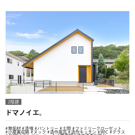
2階建
ドマノイエ。
無垢材
漆喰
パントリー
土間
ファミリークローゼット
小屋裏収納
ヌック
造作風呂
造作キッチン
WIC
テラス