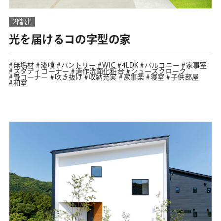
2階建
光を届けるコの字型の家
無垢材
漆喰
パントリー
WIC
4LDK
バルコニー
家事室
スタディコーナー
造作洗面化粧台
シューズクローク
畳コーナー
吹き抜け
収納充実
家事楽
寝室
子供部屋
和室