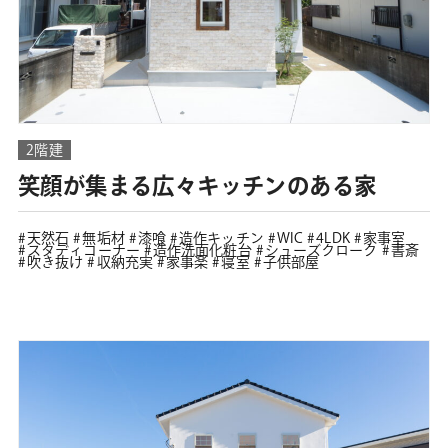
2階建
笑顔が集まる広々キッチンのある家
天然石
無垢材
漆喰
造作キッチン
WIC
4LDK
家事室
スタディコーナー
造作洗面化粧台
シューズクローク
書斎
吹き抜け
収納充実
家事楽
寝室
子供部屋