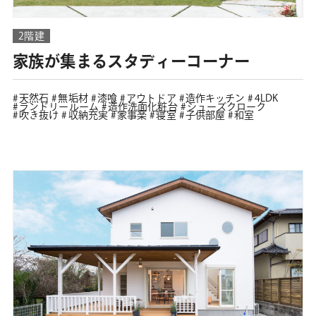
2階建
家族が集まるスタディーコーナー
天然石
無垢材
漆喰
アウトドア
造作キッチン
4LDK
ランドリールーム
造作洗面化粧台
シューズクローク
吹き抜け
収納充実
家事楽
寝室
子供部屋
和室