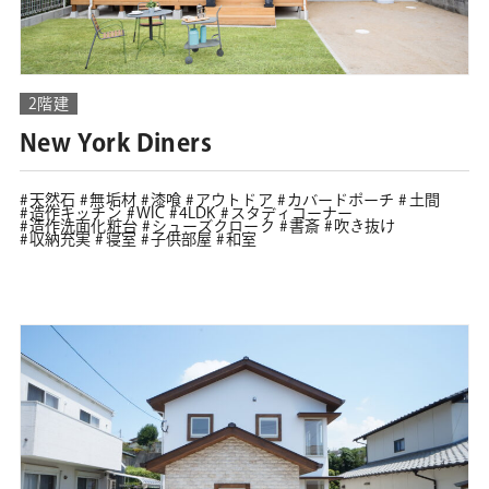
2階建
New York Diners
天然石
無垢材
漆喰
アウトドア
カバードポーチ
土間
造作キッチン
WIC
4LDK
スタディコーナー
造作洗面化粧台
シューズクローク
書斎
吹き抜け
収納充実
寝室
子供部屋
和室