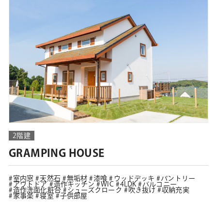
2階建
GRAMPING HOUSE
室内窓
天然石
無垢材
漆喰
ウッドデッキ
パントリー
アウトドア
造作キッチン
WIC
4LDK
バルコニー
造作洗面化粧台
シューズクローク
吹き抜け
収納充実
家事楽
寝室
子供部屋