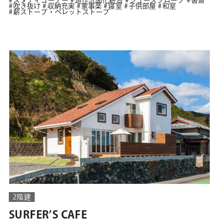
吹き抜け
収納充実
家事楽
寝室
子供部屋
和室
薪ストーブ・ペレットストーブ
2階建
SURFER’S CAFE