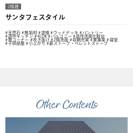
2階建
サンタフェスタイル
天然石
無垢材
漆喰
ウッドデッキ
パントリー
造作キッチン
4LDK
バルコニー
造作洗面化粧台
畳コーナー
吹き抜け
2階洗面
収納充実
家事楽
寝室
子供部屋
小上がり
薪ストーブ・ペレットストーブ
Other Contents