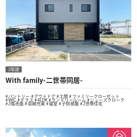
2階建
With family-二世帯同居-
パントリー
アウトドア
土間
ファミリークローゼット
WIC
テラス
4LDK
ランドリールーム
シューズクローク
2階洗面
収納充実
寝室
子供部屋
2世帯住宅