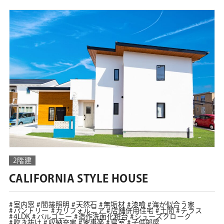
2階建
CALIFORNIA STYLE HOUSE
室内窓
間接照明
天然石
無垢材
漆喰
海が似合う家
パントリー
カリフォルニア
店舗併用住宅
土間
テラス
4LDK
バルコニー
造作洗面化粧台
シューズクローク
吹き抜け
収納充実
家事楽
寝室
子供部屋