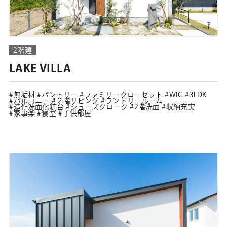
2階建
LAKE VILLA
無垢材
パントリー
ファミリークローゼット
WIC
3LDK
バルコニー
２階リビング
ランドリールーム
造作洗面化粧台
シューズクローク
2階洗面
収納充実
家事楽
寝室
子供部屋