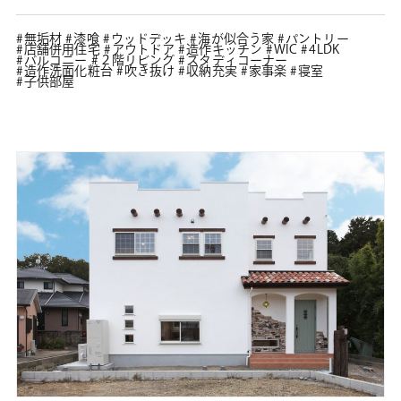
無垢材
漆喰
ウッドデッキ
海が似合う家
パントリー
店舗併用住宅
アウトドア
造作キッチン
WIC
4LDK
バルコニー
２階リビング
スタディコーナー
造作洗面化粧台
吹き抜け
収納充実
家事楽
寝室
子供部屋