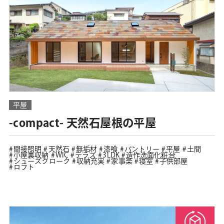
平屋
-compact- 天然石屋根の平屋
間接照明
天然石
無垢材
漆喰
パントリー
平屋
土間
小屋裏収納
WIC
テラス
3LDK
造作洗面化粧台
シューズクローク
収納充実
家事楽
寝室
子供部屋
ロフト