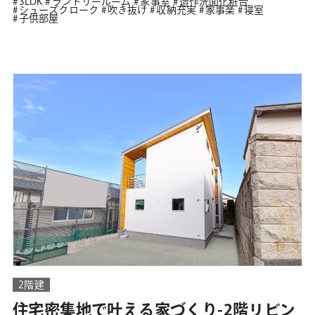
3LDK
ランドリールーム
家事室
造作洗面化粧台
シューズクローク
吹き抜け
収納充実
家事楽
寝室
子供部屋
2階建
住宅密集地で叶える家づくり-2階リビン