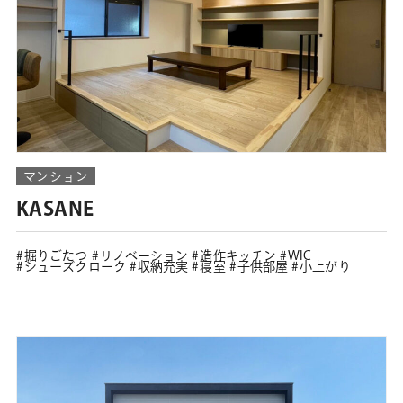
マンション
KASANE
掘りごたつ
リノベーション
造作キッチン
WIC
シューズクローク
収納充実
寝室
子供部屋
小上がり