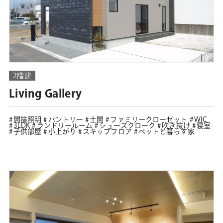
2階建
Living Gallery
間接照明
パントリー
土間
ファミリークローゼット
WIC
3LDK
ランドリールーム
シューズクローク
吹き抜け
寝室
子供部屋
小上がり
スキップフロア
ペットと暮らす家