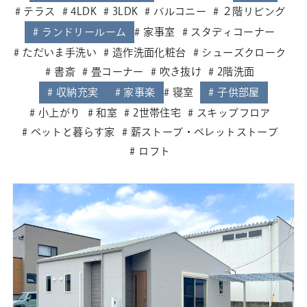
テラス
4LDK
3LDK
バルコニー
２階リビング
ランドリールーム
家事室
スタディコーナー
ただいま手洗い
造作洗面化粧台
シューズクローク
書斎
畳コーナー
吹き抜け
2階洗面
収納充実
家事楽
寝室
子供部屋
小上がり
和室
2世帯住宅
スキップフロア
ペットと暮らす家
薪ストーブ・ペレットストーブ
ロフト