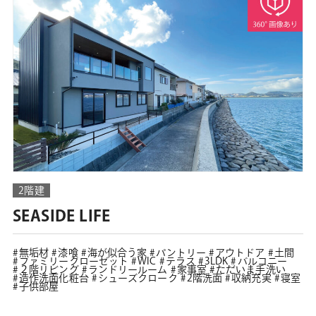
2階建
SEASIDE LIFE
無垢材
漆喰
海が似合う家
パントリー
アウトドア
土間
ファミリークローゼット
WIC
テラス
3LDK
バルコニー
２階リビング
ランドリールーム
家事室
ただいま手洗い
造作洗面化粧台
シューズクローク
2階洗面
収納充実
寝室
子供部屋