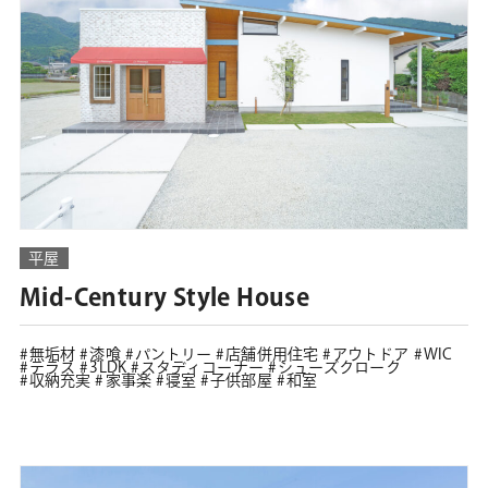
平屋
Mid-Century Style House
無垢材
漆喰
パントリー
店舗併用住宅
アウトドア
WIC
テラス
3LDK
スタディコーナー
シューズクローク
収納充実
家事楽
寝室
子供部屋
和室