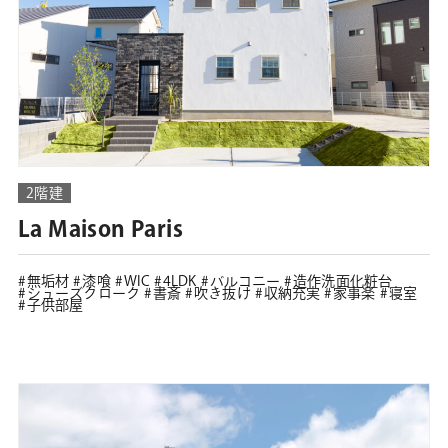
2階建
La Maison Paris
無垢材
漆喰
WIC
4LDK
バルコニー
造作洗面化粧台
シューズクローク
書斎
吹き抜け
収納充実
家事楽
寝室
子供部屋