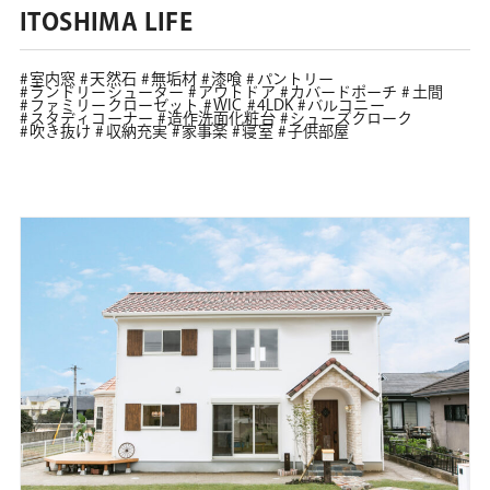
ITOSHIMA LIFE
室内窓
天然石
無垢材
漆喰
パントリー
ランドリーシューター
アウトドア
カバードポーチ
土間
ファミリークローゼット
WIC
4LDK
バルコニー
スタディコーナー
造作洗面化粧台
シューズクローク
吹き抜け
収納充実
家事楽
寝室
子供部屋