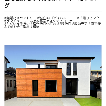
グ-
無垢材
パントリー
WIC
4LDK
バルコニー
２階リビング
ランドリールーム
家事室
スタディコーナー
ただいま手洗い
造作洗面化粧台
2階洗面
収納充実
家事楽
寝室
子供部屋
和室