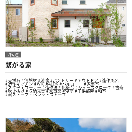
2階建
繋がる家
天然石
無垢材
漆喰
パントリー
アウトドア
造作風呂
造作キッチン
WIC
4LDK
バルコニー
家事室
スタディコーナー
造作洗面化粧台
シューズクローク
書斎
吹き抜け
収納充実
家事楽
寝室
子供部屋
和室
薪ストーブ・ペレットストーブ