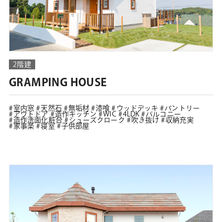
2階建
GRAMPING HOUSE
室内窓
天然石
無垢材
漆喰
ウッドデッキ
パントリー
アウトドア
造作キッチン
WIC
4LDK
バルコニー
造作洗面化粧台
シューズクローク
吹き抜け
収納充実
家事楽
寝室
子供部屋