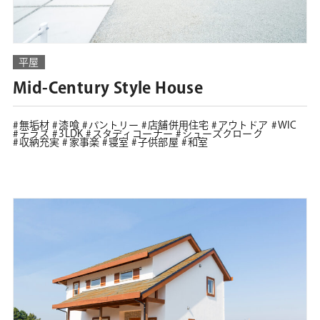
平屋
Mid-Century Style House
無垢材
漆喰
パントリー
店舗併用住宅
アウトドア
WIC
テラス
3LDK
スタディコーナー
シューズクローク
収納充実
家事楽
寝室
子供部屋
和室