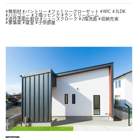
無垢材
パントリー
ファミリークローゼット
WIC
3LDK
バルコニー
２階リビング
ランドリールーム
造作洗面化粧台
シューズクローク
2階洗面
収納充実
家事楽
寝室
子供部屋