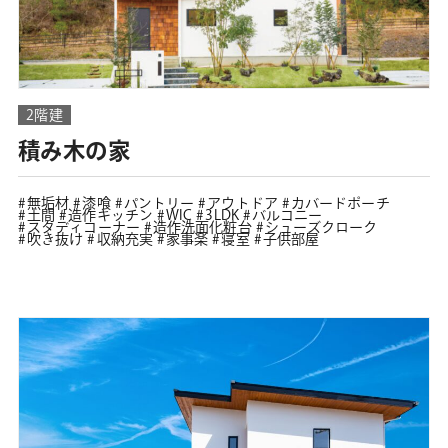
2階建
積み木の家
無垢材
漆喰
パントリー
アウトドア
カバードポーチ
土間
造作キッチン
WIC
3LDK
バルコニー
スタディコーナー
造作洗面化粧台
シューズクローク
吹き抜け
収納充実
家事楽
寝室
子供部屋