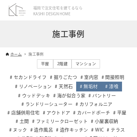
福岡で注文住宅を建てるなら
KASHII DESIGN HOME
施工事例
ホーム
施工事例
平屋
2階建
マンション
セカンドライフ
掘りごたつ
室内窓
間接照明
リノベーション
天然石
無垢材
漆喰
ウッドデッキ
海が似合う家
パントリー
ランドリーシューター
カリフォルニア
店舗併用住宅
アウトドア
カバードポーチ
平屋
土間
ファミリークローゼット
小屋裏収納
ヌック
造作風呂
造作キッチン
WIC
テラス