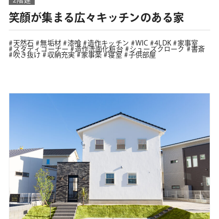
笑顔が集まる広々キッチンのある家
天然石
無垢材
漆喰
造作キッチン
WIC
4LDK
家事室
スタディコーナー
造作洗面化粧台
シューズクローク
書斎
吹き抜け
収納充実
家事楽
寝室
子供部屋