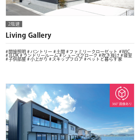
2階建
Living Gallery
間接照明
パントリー
土間
ファミリークローゼット
WIC
3LDK
ランドリールーム
シューズクローク
吹き抜け
寝室
子供部屋
小上がり
スキップフロア
ペットと暮らす家