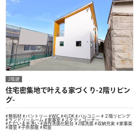
2階建
住宅密集地で叶える家づくり-2階リビン
グ-
無垢材
パントリー
WIC
4LDK
バルコニー
２階リビング
ランドリールーム
家事室
スタディコーナー
ただいま手洗い
造作洗面化粧台
2階洗面
収納充実
家事楽
寝室
子供部屋
和室