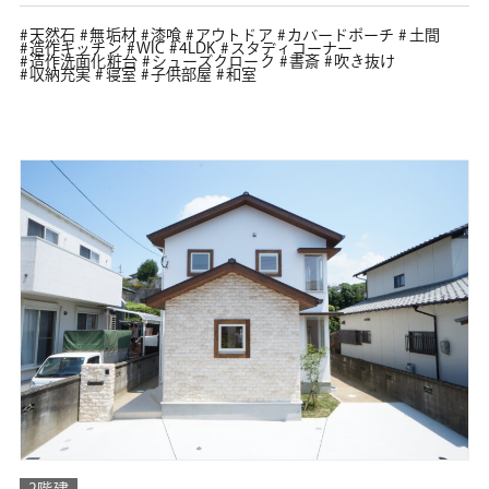
天然石
無垢材
漆喰
アウトドア
カバードポーチ
土間
造作キッチン
WIC
4LDK
スタディコーナー
造作洗面化粧台
シューズクローク
書斎
吹き抜け
収納充実
寝室
子供部屋
和室
2階建