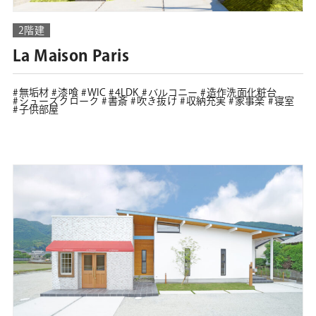
2階建
La Maison Paris
無垢材
漆喰
WIC
4LDK
バルコニー
造作洗面化粧台
シューズクローク
書斎
吹き抜け
収納充実
家事楽
寝室
子供部屋