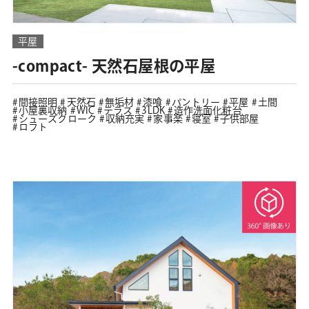
平屋
-compact- 天然石屋根の平屋
間接照明
天然石
無垢材
漆喰
パントリー
平屋
土間
小屋裏収納
WIC
テラス
3LDK
造作洗面化粧台
シューズクローク
収納充実
家事楽
寝室
子供部屋
ロフト