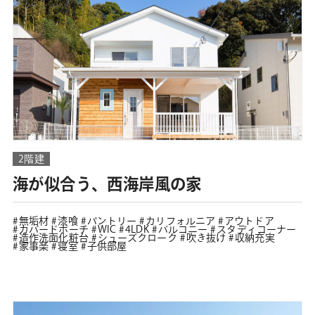
2階建
海が似合う、西海岸風の家
無垢材
漆喰
パントリー
カリフォルニア
アウトドア
カバードポーチ
WIC
4LDK
バルコニー
スタディコーナー
造作洗面化粧台
シューズクローク
吹き抜け
収納充実
家事楽
寝室
子供部屋