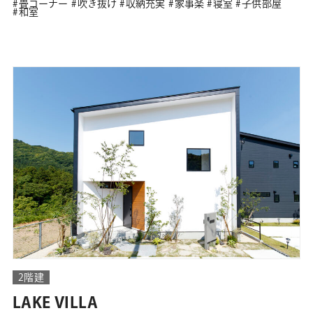
畳コーナー
吹き抜け
収納充実
家事楽
寝室
子供部屋
和室
2階建
LAKE VILLA