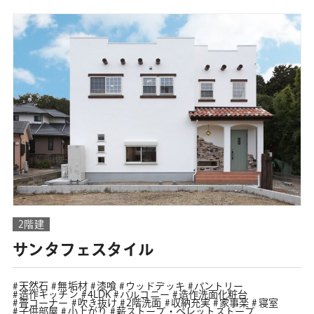
2階建
サンタフェスタイル
天然石
無垢材
漆喰
ウッドデッキ
パントリー
造作キッチン
4LDK
バルコニー
造作洗面化粧台
畳コーナー
吹き抜け
2階洗面
収納充実
家事楽
寝室
子供部屋
小上がり
薪ストーブ・ペレットストーブ