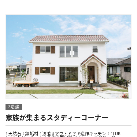
2階建
家族が集まるスタディーコーナー
天然石
無垢材
漆喰
アウトドア
造作キッチン
4LDK