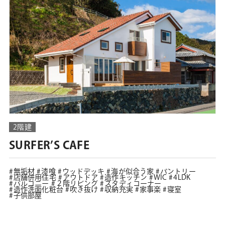
2階建
SURFER’S CAFE
無垢材
漆喰
ウッドデッキ
海が似合う家
パントリー
店舗併用住宅
アウトドア
造作キッチン
WIC
4LDK
バルコニー
２階リビング
スタディコーナー
造作洗面化粧台
吹き抜け
収納充実
家事楽
寝室
子供部屋