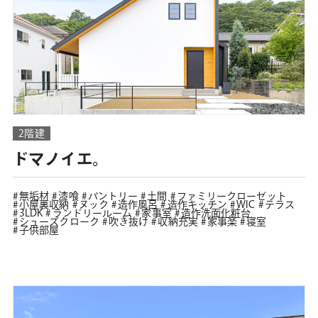
2階建
ドマノイエ。
無垢材
漆喰
パントリー
土間
ファミリークローゼット
小屋裏収納
ヌック
造作風呂
造作キッチン
WIC
テラス
3LDK
ランドリールーム
家事室
造作洗面化粧台
シューズクローク
吹き抜け
収納充実
家事楽
寝室
子供部屋