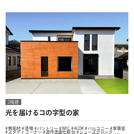
2階建
光を届けるコの字型の家
無垢材
漆喰
パントリー
WIC
4LDK
バルコニー
家事室
スタディコーナー
造作洗面化粧台
シューズクローク