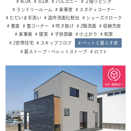
4LDK
3LDK
バルコニー
２階リビング
ランドリールーム
家事室
スタディコーナー
ただいま手洗い
造作洗面化粧台
シューズクローク
書斎
畳コーナー
吹き抜け
2階洗面
収納充実
家事楽
寝室
子供部屋
小上がり
和室
2世帯住宅
スキップフロア
ペットと暮らす家
薪ストーブ・ペレットストーブ
ロフト