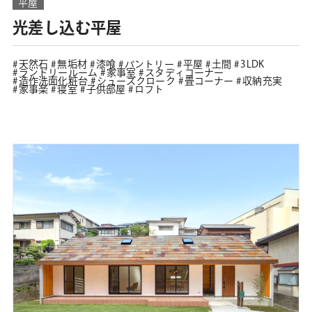
平屋
光差し込む平屋
天然石
無垢材
漆喰
パントリー
平屋
土間
3LDK
ランドリールーム
家事室
スタディコーナー
造作洗面化粧台
シューズクローク
畳コーナー
収納充実
家事楽
寝室
子供部屋
ロフト