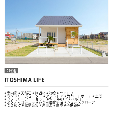
2階建
ITOSHIMA LIFE
室内窓
天然石
無垢材
漆喰
パントリー
ランドリーシューター
アウトドア
カバードポーチ
土間
ファミリークローゼット
WIC
4LDK
バルコニー
スタディコーナー
造作洗面化粧台
シューズクローク
吹き抜け
収納充実
家事楽
寝室
子供部屋