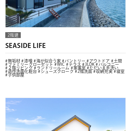
2階建
SEASIDE LIFE
無垢材
漆喰
海が似合う家
パントリー
アウトドア
土間
ファミリークローゼット
WIC
テラス
3LDK
バルコニー
２階リビング
ランドリールーム
家事室
ただいま手洗い
造作洗面化粧台
シューズクローク
2階洗面
収納充実
寝室
子供部屋