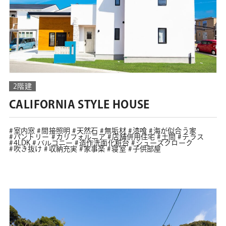
2階建
CALIFORNIA STYLE HOUSE
室内窓
間接照明
天然石
無垢材
漆喰
海が似合う家
パントリー
カリフォルニア
店舗併用住宅
土間
テラス
4LDK
バルコニー
造作洗面化粧台
シューズクローク
吹き抜け
収納充実
家事楽
寝室
子供部屋