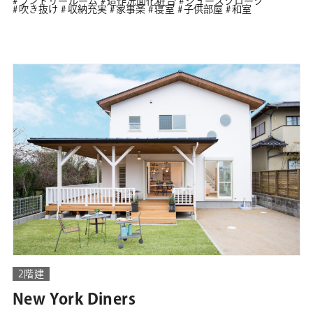
ランドリールーム
造作洗面化粧台
シューズクローク
吹き抜け
収納充実
家事楽
寝室
子供部屋
和室
2階建
New York Diners