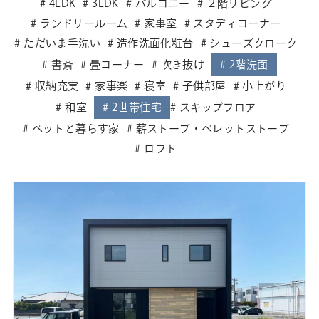
4LDK
3LDK
バルコニー
２階リビング
ランドリールーム
家事室
スタディコーナー
ただいま手洗い
造作洗面化粧台
シューズクローク
書斎
畳コーナー
吹き抜け
2階洗面
収納充実
家事楽
寝室
子供部屋
小上がり
和室
2世帯住宅
スキップフロア
ペットと暮らす家
薪ストーブ・ペレットストーブ
ロフト