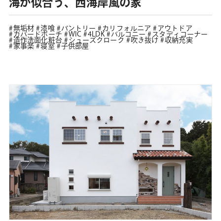
海が似合う、西海岸風の家
無垢材
漆喰
パントリー
カリフォルニア
アウトドア
カバードポーチ
WIC
4LDK
バルコニー
スタディコーナー
造作洗面化粧台
シューズクローク
吹き抜け
収納充実
家事楽
寝室
子供部屋