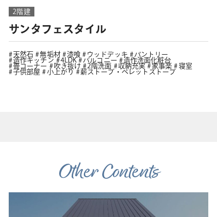
2階建
サンタフェスタイル
天然石
無垢材
漆喰
ウッドデッキ
パントリー
造作キッチン
4LDK
バルコニー
造作洗面化粧台
畳コーナー
吹き抜け
2階洗面
収納充実
家事楽
寝室
子供部屋
小上がり
薪ストーブ・ペレットストーブ
Other Contents