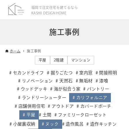
福岡で注文住宅を建てるなら
KASHII DESIGN HOME
施工事例
ホーム
施工事例
平屋
2階建
マンション
セカンドライフ
掘りごたつ
室内窓
間接照明
リノベーション
天然石
無垢材
漆喰
ウッドデッキ
海が似合う家
パントリー
ランドリーシューター
カリフォルニア
店舗併用住宅
アウトドア
カバードポーチ
平屋
土間
ファミリークローゼット
小屋裏収納
ヌック
造作風呂
造作キッチン