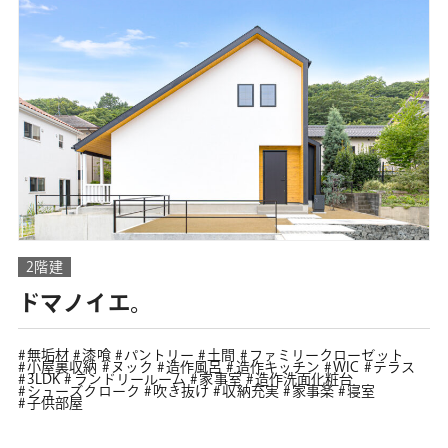
2階建
ドマノイエ。
無垢材
漆喰
パントリー
土間
ファミリークローゼット
小屋裏収納
ヌック
造作風呂
造作キッチン
WIC
テラス
3LDK
ランドリールーム
家事室
造作洗面化粧台
シューズクローク
吹き抜け
収納充実
家事楽
寝室
子供部屋