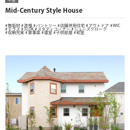
Mid-Century Style House
無垢材
漆喰
パントリー
店舗併用住宅
アウトドア
WIC
テラス
3LDK
スタディコーナー
シューズクローク
収納充実
家事楽
寝室
子供部屋
和室