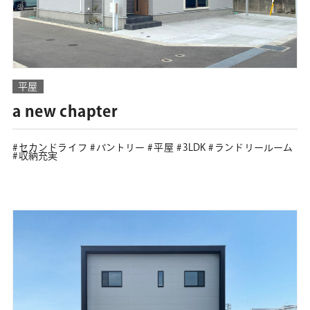
平屋
a new chapter
セカンドライフ
パントリー
平屋
3LDK
ランドリールーム
収納充実