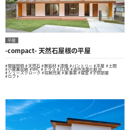
平屋
-compact- 天然石屋根の平屋
間接照明
天然石
無垢材
漆喰
パントリー
平屋
土間
小屋裏収納
WIC
テラス
3LDK
造作洗面化粧台
シューズクローク
収納充実
家事楽
寝室
子供部屋
ロフト