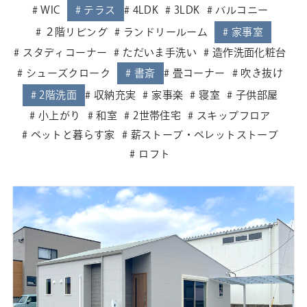
WIC
テラス
4LDK
3LDK
バルコニー
２階リビング
ランドリールーム
家事室
スタディコーナー
ただいま手洗い
造作洗面化粧台
シューズクローク
書斎
畳コーナー
吹き抜け
2階洗面
収納充実
家事楽
寝室
子供部屋
小上がり
和室
2世帯住宅
スキップフロア
ペットと暮らす家
薪ストーブ・ペレットストーブ
ロフト