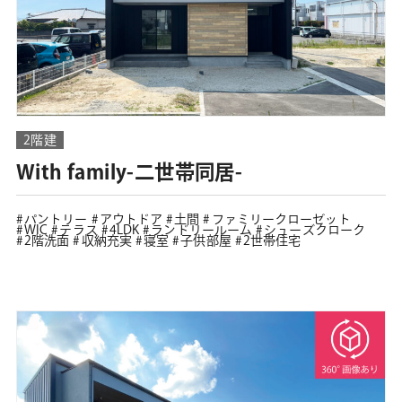
2階建
With family-二世帯同居-
パントリー
アウトドア
土間
ファミリークローゼット
WIC
テラス
4LDK
ランドリールーム
シューズクローク
2階洗面
収納充実
寝室
子供部屋
2世帯住宅