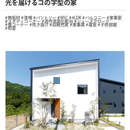
光を届けるコの字型の家
無垢材
漆喰
パントリー
WIC
4LDK
バルコニー
家事室
スタディコーナー
造作洗面化粧台
シューズクローク
畳コーナー
吹き抜け
収納充実
家事楽
寝室
子供部屋
和室