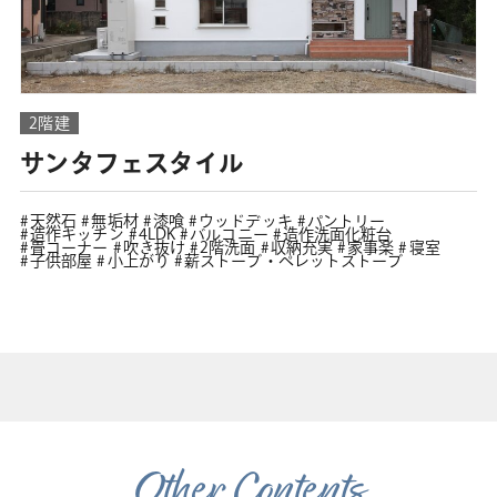
2階建
サンタフェスタイル
天然石
無垢材
漆喰
ウッドデッキ
パントリー
造作キッチン
4LDK
バルコニー
造作洗面化粧台
畳コーナー
吹き抜け
2階洗面
収納充実
家事楽
寝室
子供部屋
小上がり
薪ストーブ・ペレットストーブ
Other Contents