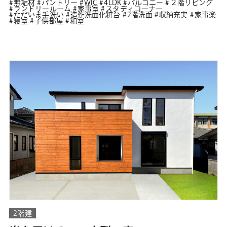
無垢材
パントリー
WIC
4LDK
バルコニー
２階リビング
ランドリールーム
家事室
スタディコーナー
ただいま手洗い
造作洗面化粧台
2階洗面
収納充実
家事楽
寝室
子供部屋
和室
2階建