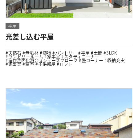
平屋
光差し込む平屋
天然石
無垢材
漆喰
パントリー
平屋
土間
3LDK
ランドリールーム
家事室
スタディコーナー
造作洗面化粧台
シューズクローク
畳コーナー
収納充実
家事楽
寝室
子供部屋
ロフト