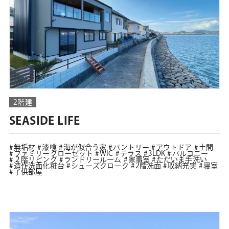
2階建
SEASIDE LIFE
無垢材
漆喰
海が似合う家
パントリー
アウトドア
土間
ファミリークローゼット
WIC
テラス
3LDK
バルコニー
２階リビング
ランドリールーム
家事室
ただいま手洗い
造作洗面化粧台
シューズクローク
2階洗面
収納充実
寝室
子供部屋