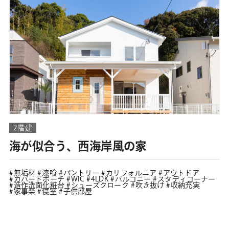
2階建
海が似合う、西海岸風の家
無垢材
漆喰
パントリー
カリフォルニア
アウトドア
カバードポーチ
WIC
4LDK
バルコニー
スタディコーナー
造作洗面化粧台
シューズクローク
吹き抜け
収納充実
家事楽
寝室
子供部屋