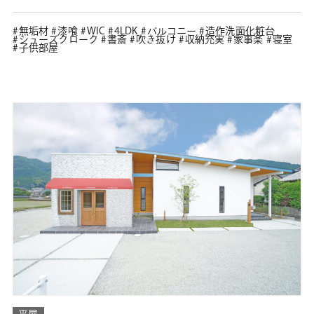
無垢材
漆喰
WIC
4LDK
バルコニー
造作洗面化粧台
シューズクローク
書斎
吹き抜け
収納充実
家事楽
寝室
子供部屋
平屋