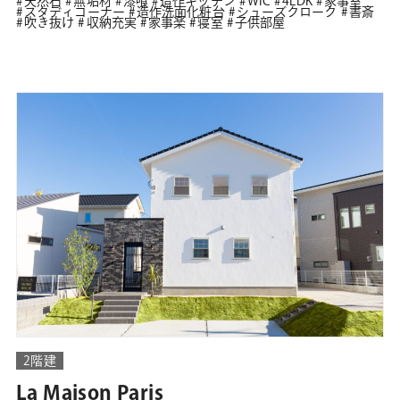
天然石
無垢材
漆喰
造作キッチン
WIC
4LDK
家事室
スタディコーナー
造作洗面化粧台
シューズクローク
書斎
吹き抜け
収納充実
家事楽
寝室
子供部屋
2階建
La Maison Paris