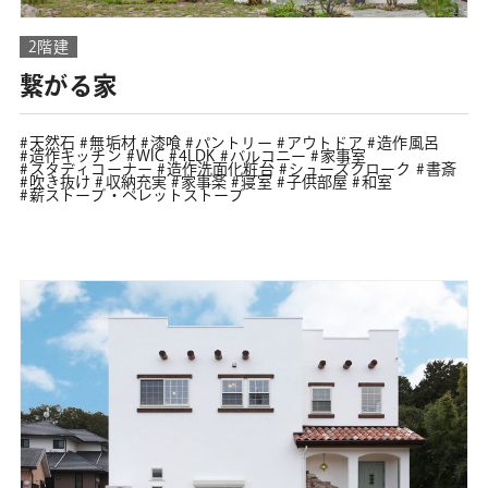
2階建
繋がる家
天然石
無垢材
漆喰
パントリー
アウトドア
造作風呂
造作キッチン
WIC
4LDK
バルコニー
家事室
スタディコーナー
造作洗面化粧台
シューズクローク
書斎
吹き抜け
収納充実
家事楽
寝室
子供部屋
和室
薪ストーブ・ペレットストーブ