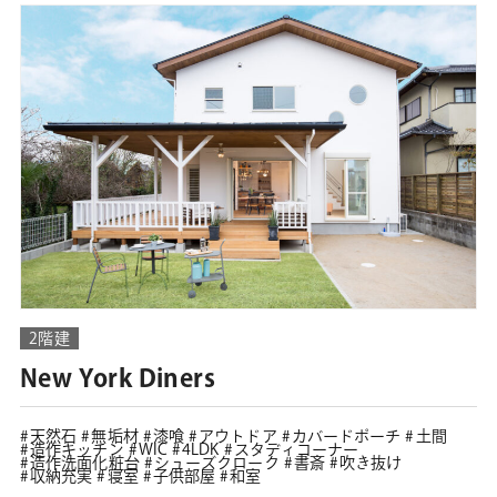
2階建
New York Diners
天然石
無垢材
漆喰
アウトドア
カバードポーチ
土間
造作キッチン
WIC
4LDK
スタディコーナー
造作洗面化粧台
シューズクローク
書斎
吹き抜け
収納充実
寝室
子供部屋
和室