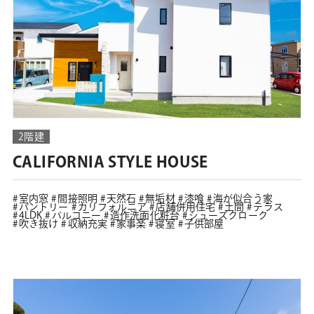
2階建
CALIFORNIA STYLE HOUSE
室内窓
間接照明
天然石
無垢材
漆喰
海が似合う家
パントリー
カリフォルニア
店舗併用住宅
土間
テラス
4LDK
バルコニー
造作洗面化粧台
シューズクローク
吹き抜け
収納充実
家事楽
寝室
子供部屋