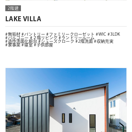
2階建
LAKE VILLA
無垢材
パントリー
ファミリークローゼット
WIC
3LDK
バルコニー
２階リビング
ランドリールーム
造作洗面化粧台
シューズクローク
2階洗面
収納充実
家事楽
寝室
子供部屋