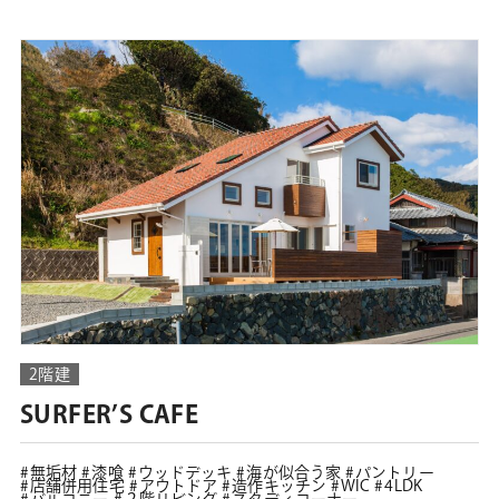
2階建
SURFER’S CAFE
無垢材
漆喰
ウッドデッキ
海が似合う家
パントリー
店舗併用住宅
アウトドア
造作キッチン
WIC
4LDK