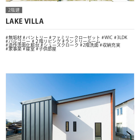
2階建
LAKE VILLA
無垢材
パントリー
ファミリークローゼット
WIC
3LDK
バルコニー
２階リビング
ランドリールーム
造作洗面化粧台
シューズクローク
2階洗面
収納充実
家事楽
寝室
子供部屋