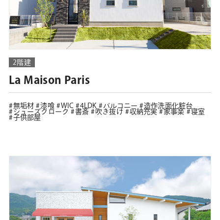
2階建
La Maison Paris
無垢材
漆喰
WIC
4LDK
バルコニー
造作洗面化粧台
シューズクローク
書斎
吹き抜け
収納充実
家事楽
寝室
子供部屋