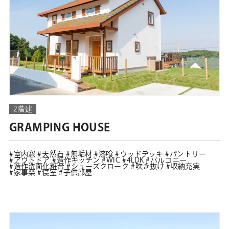
2階建
GRAMPING HOUSE
室内窓
天然石
無垢材
漆喰
ウッドデッキ
パントリー
アウトドア
造作キッチン
WIC
4LDK
バルコニー
造作洗面化粧台
シューズクローク
吹き抜け
収納充実
家事楽
寝室
子供部屋