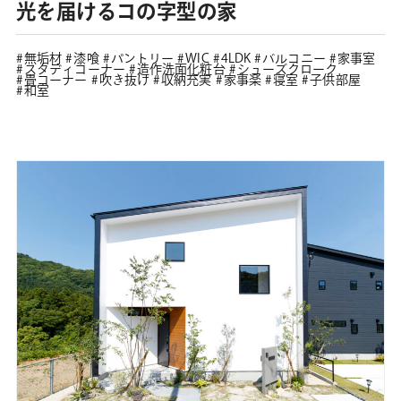
光を届けるコの字型の家
無垢材
漆喰
パントリー
WIC
4LDK
バルコニー
家事室
スタディコーナー
造作洗面化粧台
シューズクローク
畳コーナー
吹き抜け
収納充実
家事楽
寝室
子供部屋
和室