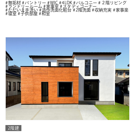
無垢材
パントリー
WIC
4LDK
バルコニー
２階リビング
ランドリールーム
家事室
スタディコーナー
ただいま手洗い
造作洗面化粧台
2階洗面
収納充実
家事楽
寝室
子供部屋
和室
2階建