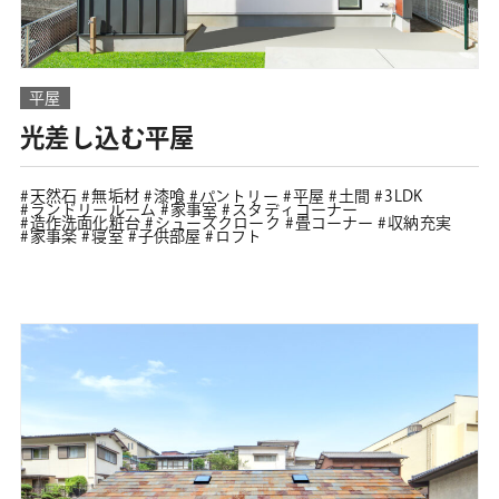
平屋
光差し込む平屋
天然石
無垢材
漆喰
パントリー
平屋
土間
3LDK
ランドリールーム
家事室
スタディコーナー
造作洗面化粧台
シューズクローク
畳コーナー
収納充実
家事楽
寝室
子供部屋
ロフト