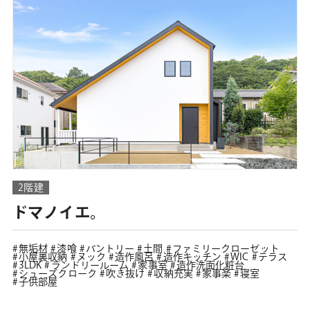
2階建
ドマノイエ。
無垢材
漆喰
パントリー
土間
ファミリークローゼット
小屋裏収納
ヌック
造作風呂
造作キッチン
WIC
テラス
3LDK
ランドリールーム
家事室
造作洗面化粧台
シューズクローク
吹き抜け
収納充実
家事楽
寝室
子供部屋