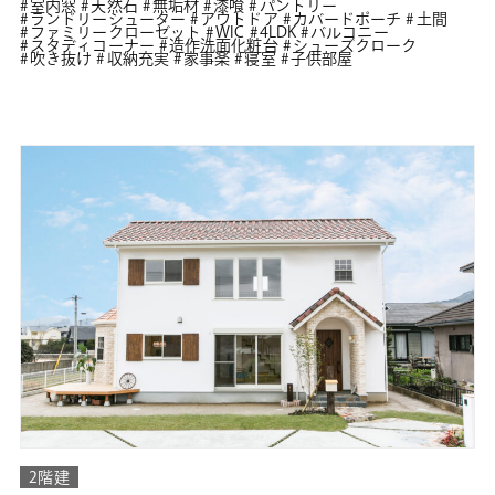
室内窓
天然石
無垢材
漆喰
パントリー
ランドリーシューター
アウトドア
カバードポーチ
土間
ファミリークローゼット
WIC
4LDK
バルコニー
スタディコーナー
造作洗面化粧台
シューズクローク
吹き抜け
収納充実
家事楽
寝室
子供部屋
2階建