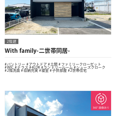
2階建
With family-二世帯同居-
パントリー
アウトドア
土間
ファミリークローゼット
WIC
テラス
4LDK
ランドリールーム
シューズクローク
2階洗面
収納充実
寝室
子供部屋
2世帯住宅