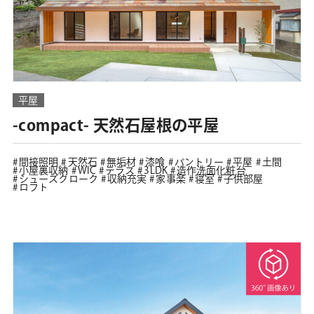
平屋
-compact- 天然石屋根の平屋
間接照明
天然石
無垢材
漆喰
パントリー
平屋
土間
小屋裏収納
WIC
テラス
3LDK
造作洗面化粧台
シューズクローク
収納充実
家事楽
寝室
子供部屋
ロフト