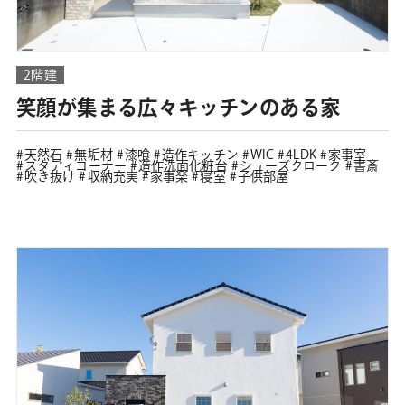
2階建
笑顔が集まる広々キッチンのある家
天然石
無垢材
漆喰
造作キッチン
WIC
4LDK
家事室
スタディコーナー
造作洗面化粧台
シューズクローク
書斎
吹き抜け
収納充実
家事楽
寝室
子供部屋