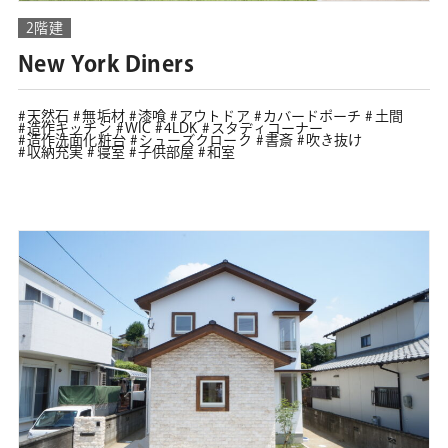
2階建
New York Diners
天然石
無垢材
漆喰
アウトドア
カバードポーチ
土間
造作キッチン
WIC
4LDK
スタディコーナー
造作洗面化粧台
シューズクローク
書斎
吹き抜け
収納充実
寝室
子供部屋
和室