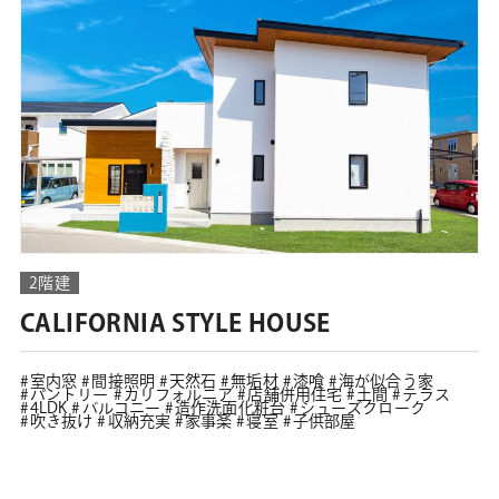
2階建
CALIFORNIA STYLE HOUSE
室内窓
間接照明
天然石
無垢材
漆喰
海が似合う家
パントリー
カリフォルニア
店舗併用住宅
土間
テラス
4LDK
バルコニー
造作洗面化粧台
シューズクローク
吹き抜け
収納充実
家事楽
寝室
子供部屋