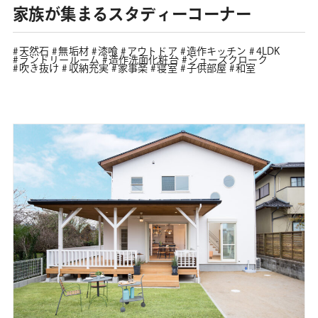
家族が集まるスタディーコーナー
天然石
無垢材
漆喰
アウトドア
造作キッチン
4LDK
ランドリールーム
造作洗面化粧台
シューズクローク
吹き抜け
収納充実
家事楽
寝室
子供部屋
和室