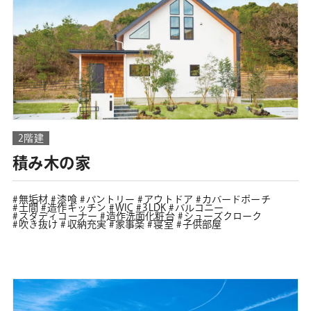
2階建
積み木の家
無垢材
漆喰
パントリー
アウトドア
カバードポーチ
土間
造作キッチン
WIC
3LDK
バルコニー
スタディコーナー
造作洗面化粧台
シューズクローク
吹き抜け
収納充実
家事楽
寝室
子供部屋