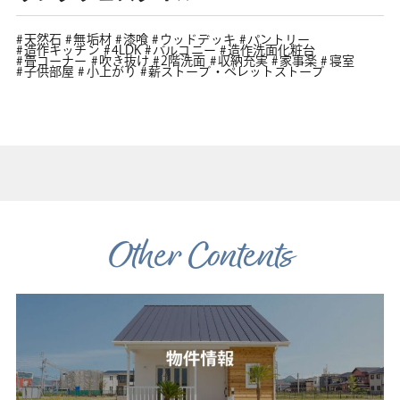
天然石
無垢材
漆喰
ウッドデッキ
パントリー
造作キッチン
4LDK
バルコニー
造作洗面化粧台
畳コーナー
吹き抜け
2階洗面
収納充実
家事楽
寝室
子供部屋
小上がり
薪ストーブ・ペレットストーブ
Other Contents