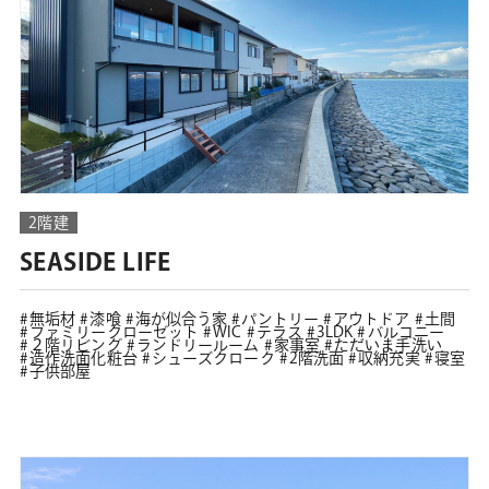
2階建
SEASIDE LIFE
無垢材
漆喰
海が似合う家
パントリー
アウトドア
土間
ファミリークローゼット
WIC
テラス
3LDK
バルコニー
２階リビング
ランドリールーム
家事室
ただいま手洗い
造作洗面化粧台
シューズクローク
2階洗面
収納充実
寝室
子供部屋