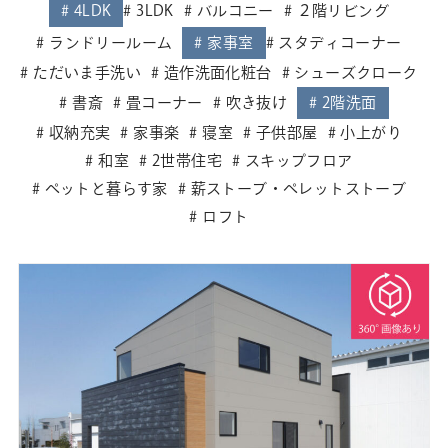
4LDK
3LDK
バルコニー
２階リビング
ランドリールーム
家事室
スタディコーナー
ただいま手洗い
造作洗面化粧台
シューズクローク
書斎
畳コーナー
吹き抜け
2階洗面
収納充実
家事楽
寝室
子供部屋
小上がり
和室
2世帯住宅
スキップフロア
ペットと暮らす家
薪ストーブ・ペレットストーブ
ロフト