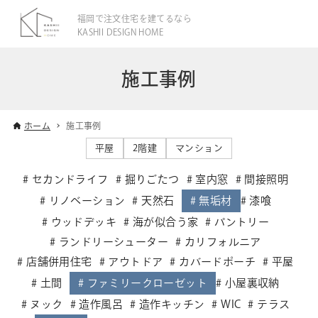
福岡で注文住宅を建てるなら
KASHII DESIGN HOME
施工事例
ホーム
施工事例
平屋
2階建
マンション
セカンドライフ
掘りごたつ
室内窓
間接照明
リノベーション
天然石
無垢材
漆喰
ウッドデッキ
海が似合う家
パントリー
ランドリーシューター
カリフォルニア
店舗併用住宅
アウトドア
カバードポーチ
平屋
土間
ファミリークローゼット
小屋裏収納
ヌック
造作風呂
造作キッチン
WIC
テラス