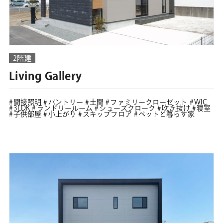
2階建
Living Gallery
間接照明
パントリー
土間
ファミリークローゼット
WIC
3LDK
ランドリールーム
シューズクローク
吹き抜け
寝室
子供部屋
小上がり
スキップフロア
ペットと暮らす家