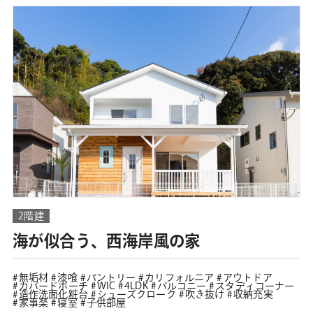
2階建
海が似合う、西海岸風の家
無垢材
漆喰
パントリー
カリフォルニア
アウトドア
カバードポーチ
WIC
4LDK
バルコニー
スタディコーナー
造作洗面化粧台
シューズクローク
吹き抜け
収納充実
家事楽
寝室
子供部屋