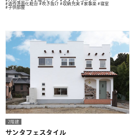
バルコニー
２階リビング
スタディコーナー
造作洗面化粧台
吹き抜け
収納充実
家事楽
寝室
子供部屋
2階建
サンタフェスタイル