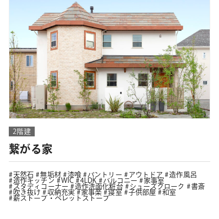
2階建
繋がる家
天然石
無垢材
漆喰
パントリー
アウトドア
造作風呂
造作キッチン
WIC
4LDK
バルコニー
家事室
スタディコーナー
造作洗面化粧台
シューズクローク
書斎
吹き抜け
収納充実
家事楽
寝室
子供部屋
和室
薪ストーブ・ペレットストーブ