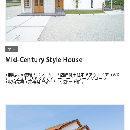
平屋
Mid-Century Style House
無垢材
漆喰
パントリー
店舗併用住宅
アウトドア
WIC
テラス
3LDK
スタディコーナー
シューズクローク
収納充実
家事楽
寝室
子供部屋
和室