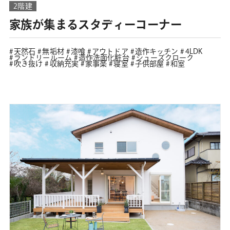
2階建
家族が集まるスタディーコーナー
天然石
無垢材
漆喰
アウトドア
造作キッチン
4LDK
ランドリールーム
造作洗面化粧台
シューズクローク
吹き抜け
収納充実
家事楽
寝室
子供部屋
和室