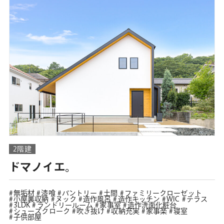
2階建
ドマノイエ。
無垢材
漆喰
パントリー
土間
ファミリークローゼット
小屋裏収納
ヌック
造作風呂
造作キッチン
WIC
テラス
3LDK
ランドリールーム
家事室
造作洗面化粧台
シューズクローク
吹き抜け
収納充実
家事楽
寝室
子供部屋