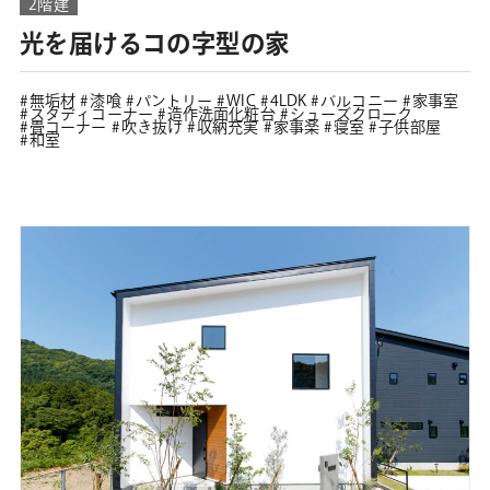
2階建
光を届けるコの字型の家
無垢材
漆喰
パントリー
WIC
4LDK
バルコニー
家事室
スタディコーナー
造作洗面化粧台
シューズクローク
畳コーナー
吹き抜け
収納充実
家事楽
寝室
子供部屋
和室