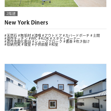
2階建
New York Diners
天然石
無垢材
漆喰
アウトドア
カバードポーチ
土間
造作キッチン
WIC
4LDK
スタディコーナー
造作洗面化粧台
シューズクローク
書斎
吹き抜け
収納充実
寝室
子供部屋
和室