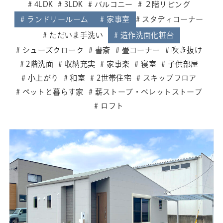
4LDK
3LDK
バルコニー
２階リビング
ランドリールーム
家事室
スタディコーナー
ただいま手洗い
造作洗面化粧台
シューズクローク
書斎
畳コーナー
吹き抜け
2階洗面
収納充実
家事楽
寝室
子供部屋
小上がり
和室
2世帯住宅
スキップフロア
ペットと暮らす家
薪ストーブ・ペレットストーブ
ロフト