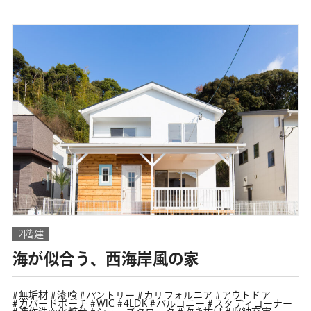
2階建
海が似合う、西海岸風の家
無垢材
漆喰
パントリー
カリフォルニア
アウトドア
カバードポーチ
WIC
4LDK
バルコニー
スタディコーナー