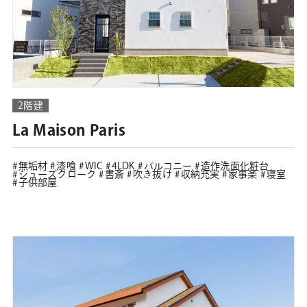
2階建
La Maison Paris
無垢材
漆喰
WIC
4LDK
バルコニー
造作洗面化粧台
シューズクローク
書斎
吹き抜け
収納充実
家事楽
寝室
子供部屋