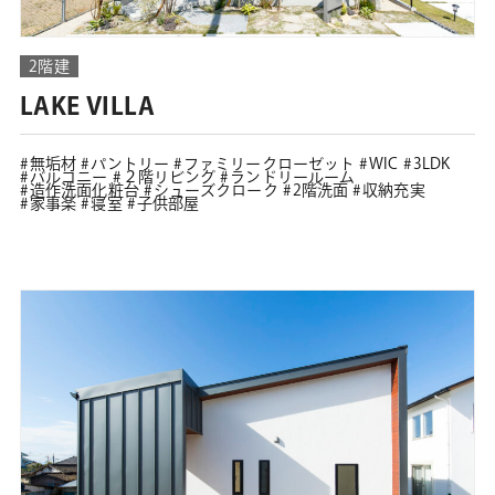
2階建
LAKE VILLA
無垢材
パントリー
ファミリークローゼット
WIC
3LDK
バルコニー
２階リビング
ランドリールーム
造作洗面化粧台
シューズクローク
2階洗面
収納充実
家事楽
寝室
子供部屋