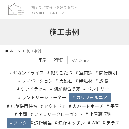
福岡で注文住宅を建てるなら
KASHII DESIGN HOME
施工事例
ホーム
施工事例
平屋
2階建
マンション
セカンドライフ
掘りごたつ
室内窓
間接照明
リノベーション
天然石
無垢材
漆喰
ウッドデッキ
海が似合う家
パントリー
ランドリーシューター
カリフォルニア
店舗併用住宅
アウトドア
カバードポーチ
平屋
土間
ファミリークローゼット
小屋裏収納
ヌック
造作風呂
造作キッチン
WIC
テラス