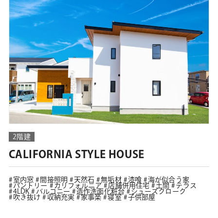
2階建
CALIFORNIA STYLE HOUSE
室内窓
間接照明
天然石
無垢材
漆喰
海が似合う家
パントリー
カリフォルニア
店舗併用住宅
土間
テラス
4LDK
バルコニー
造作洗面化粧台
シューズクローク
吹き抜け
収納充実
家事楽
寝室
子供部屋