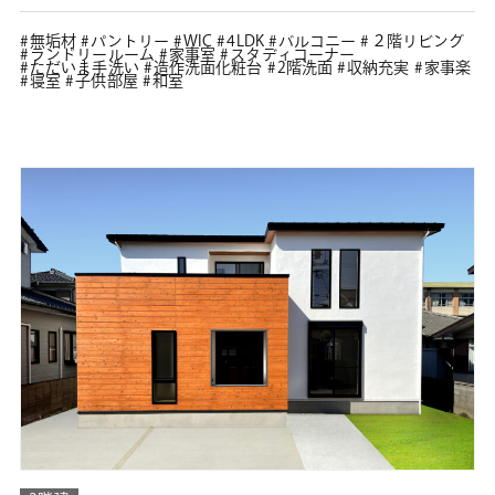
無垢材
パントリー
WIC
4LDK
バルコニー
２階リビング
ランドリールーム
家事室
スタディコーナー
ただいま手洗い
造作洗面化粧台
2階洗面
収納充実
家事楽
寝室
子供部屋
和室