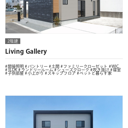
2階建
Living Gallery
間接照明
パントリー
土間
ファミリークローゼット
WIC
3LDK
ランドリールーム
シューズクローク
吹き抜け
寝室
子供部屋
小上がり
スキップフロア
ペットと暮らす家