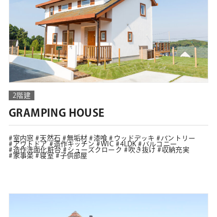
2階建
GRAMPING HOUSE
室内窓
天然石
無垢材
漆喰
ウッドデッキ
パントリー
アウトドア
造作キッチン
WIC
4LDK
バルコニー
造作洗面化粧台
シューズクローク
吹き抜け
収納充実
家事楽
寝室
子供部屋