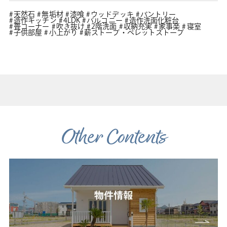
天然石
無垢材
漆喰
ウッドデッキ
パントリー
造作キッチン
4LDK
バルコニー
造作洗面化粧台
畳コーナー
吹き抜け
2階洗面
収納充実
家事楽
寝室
子供部屋
小上がり
薪ストーブ・ペレットストーブ
Other Contents