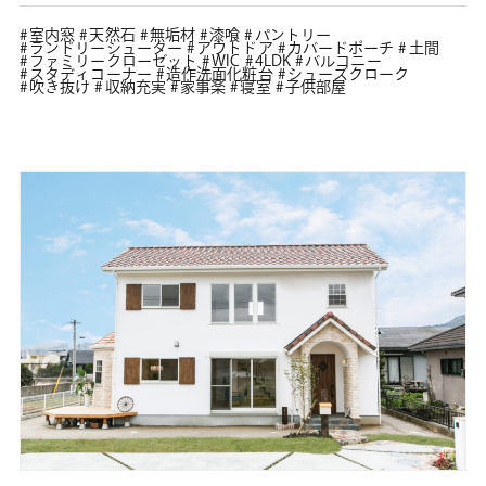
室内窓
天然石
無垢材
漆喰
パントリー
ランドリーシューター
アウトドア
カバードポーチ
土間
ファミリークローゼット
WIC
4LDK
バルコニー
スタディコーナー
造作洗面化粧台
シューズクローク
吹き抜け
収納充実
家事楽
寝室
子供部屋