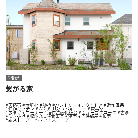
2階建
繋がる家
天然石
無垢材
漆喰
パントリー
アウトドア
造作風呂
造作キッチン
WIC
4LDK
バルコニー
家事室
スタディコーナー
造作洗面化粧台
シューズクローク
書斎
吹き抜け
収納充実
家事楽
寝室
子供部屋
和室
薪ストーブ・ペレットストーブ