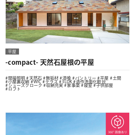
平屋
-compact- 天然石屋根の平屋
間接照明
天然石
無垢材
漆喰
パントリー
平屋
土間
小屋裏収納
WIC
テラス
3LDK
造作洗面化粧台
シューズクローク
収納充実
家事楽
寝室
子供部屋
ロフト