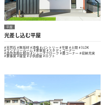
平屋
光差し込む平屋
天然石
無垢材
漆喰
パントリー
平屋
土間
3LDK
ランドリールーム
家事室
スタディコーナー
造作洗面化粧台
シューズクローク
畳コーナー
収納充実
家事楽
寝室
子供部屋
ロフト