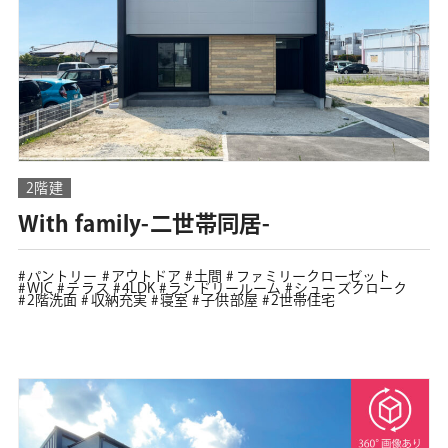
2階建
With family-二世帯同居-
パントリー
アウトドア
土間
ファミリークローゼット
WIC
テラス
4LDK
ランドリールーム
シューズクローク
2階洗面
収納充実
寝室
子供部屋
2世帯住宅