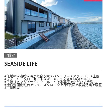
2階建
SEASIDE LIFE
無垢材
漆喰
海が似合う家
パントリー
アウトドア
土間
ファミリークローゼット
WIC
テラス
3LDK
バルコニー
２階リビング
ランドリールーム
家事室
ただいま手洗い
造作洗面化粧台
シューズクローク
2階洗面
収納充実
寝室
子供部屋