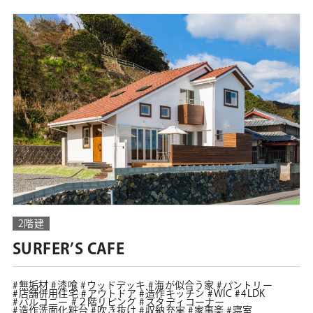
2階建
SURFER’S CAFE
無垢材
漆喰
ウッドデッキ
海が似合う家
パントリー
店舗併用住宅
アウトドア
造作キッチン
WIC
4LDK
バルコニー
２階リビング
スタディコーナー
造作洗面化粧台
吹き抜け
収納充実
家事楽
寝室