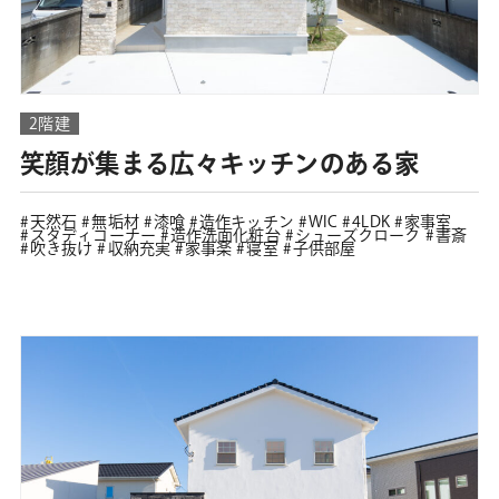
2階建
笑顔が集まる広々キッチンのある家
天然石
無垢材
漆喰
造作キッチン
WIC
4LDK
家事室
スタディコーナー
造作洗面化粧台
シューズクローク
書斎
吹き抜け
収納充実
家事楽
寝室
子供部屋