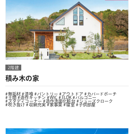
2階建
積み木の家
無垢材
漆喰
パントリー
アウトドア
カバードポーチ
土間
造作キッチン
WIC
3LDK
バルコニー
スタディコーナー
造作洗面化粧台
シューズクローク
吹き抜け
収納充実
家事楽
寝室
子供部屋